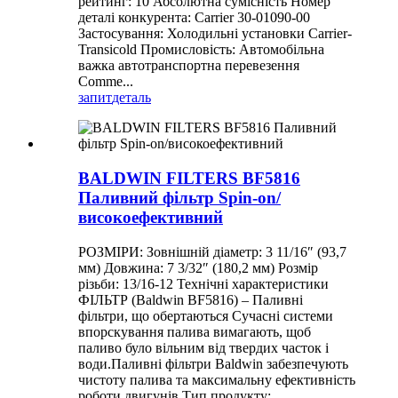
рейтинг: 10 Абсолютна сумісність Номер
деталі конкурента: Carrier 30-01090-00
Застосування: Холодильні установки Carrier-
Transicold Промисловість: Автомобільна
важка автотранспортна перевезення
Comme...
запит
деталь
BALDWIN FILTERS BF5816
Паливний фільтр Spin-on/
високоефективний
РОЗМІРИ: Зовнішній діаметр: 3 11/16″ (93,7
мм) Довжина: 7 3/32″ (180,2 мм) Розмір
різьби: 13/16-12 Технічні характеристики
ФІЛЬТР (Baldwin BF5816) – Паливні
фільтри, що обертаються Сучасні системи
впорскування палива вимагають, щоб
паливо було вільним від твердих часток і
води.Паливні фільтри Baldwin забезпечують
чистоту палива та максимальну ефективність
роботи двигунів.Тип продукту: