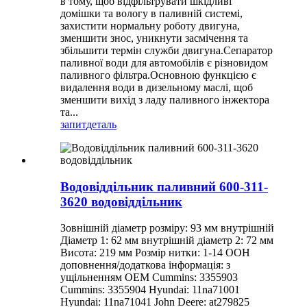
в тому, щоб відфільтрувати шкідливі
домішки та вологу в паливній системі,
захистити нормальну роботу двигуна,
зменшити знос, уникнути засмічення та
збільшити термін служби двигуна.Сепаратор
паливної води для автомобілів є різновидом
паливного фільтра.Основною функцією є
видалення води в дизельному маслі, щоб
зменшити вихід з ладу паливного інжектора
та...
запит
деталь
Водовіддільник паливний 600-311-
3620 водовіддільник
Зовнішній діаметр розміру: 93 мм внутрішній
Діаметр 1: 62 мм внутрішній діаметр 2: 72 мм
Висота: 219 мм Розмір нитки: 1-14 ООН
доповнення/додаткова інформація: з
ущільненням OEM Cummins: 3355903
Cummins: 3355904 Hyundai: 11na71001
Hyundai: 11na71041 John Deere: at279825