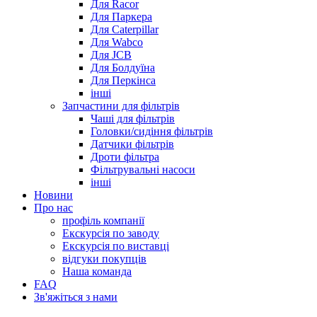
Для Racor
Для Паркера
Для Caterpillar
Для Wabco
Для JCB
Для Болдуїна
Для Перкінса
інші
Запчастини для фільтрів
Чаші для фільтрів
Головки/сидіння фільтрів
Датчики фільтрів
Дроти фільтра
Фільтрувальні насоси
інші
Новини
Про нас
профіль компанії
Екскурсія по заводу
Екскурсія по виставці
відгуки покупців
Наша команда
FAQ
Зв'яжіться з нами