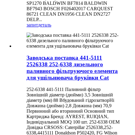
SP1270 BALDWIN BF7814 BALDWIN
BF7943 BOSCH F026402017 CARQUEST
86721 CLEAN DN1956 CLEAN DN2727
DELP...
запит
деталь
Заводська поставка 441-5111
2526338 252-6338 дизельного
паливного фільтруючого елемента
для ущільнювача бруківки Cat
252-6338 441-5111 Паливний фільтр
Зовнішній діаметр (дюйми) 3,5 Зовнішній
діаметр (мм) 88 Вбудований гідрозатворНі
Довжина (дюйми) 2,8 Довжина (мм) 70,9
Первинний або вторинний Основний тип
Картриджа Бренд: AYREST, RUIQIAN,
Індивідуальний MOQ 100 шт. 252-6338 OEM
Довідка CRSOSS: Caterpillar 2526338,252-
6338,4415111 Donaldson P502420, FG Wilson