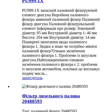
PU999-1X
PU999-1X запасний паливний фільтруючий
елемент двигуна Виробник паливного
фільтра замінний паливний фільтр Паливний
фільтр двигуна Паливний фільтрувальний
елемент Інформація про розмір: Зовнішній
діаметр: 95 мм Внутрішній діаметр 1: 46 мм
Висота: 204 мм Внутрішній діаметр: 14 мм
Поширені запитання щодо паливного
фільтра 1. Звідки я знаю чи потрібно міняти
паливний фільтр?Ознаки засмічення
паливного фільтра 1. Проблеми із запуском
двигуна.Найпоширенішою ознакою
засмічення паливного фільтра є 2. проблема
із запуском автомобіля, оскільки це виснажує
подачу масла...
запит
деталь
Фільтр дизельного палива
20480593
Тип: паливний фільтр 20480593