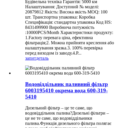
Будівельна техніка Гарантія: 5000 км
Налаштування: Доступний № моделі:
20879812 Якість: Висока якість MOQ: 100
шт. Транспортна упаковка: Коробка
Специфікація: стандартна упаковка Код HS:
8431499900 Виробнича потужність
:10000PCS/Month Характеристики продукту:
1.Factory перевага ціна, ефективна
фільтрація;2. Можна прийняти креслення або
налаштування зразка.3. 100% перевірка
перед виходом із заводу.4.Р...
запит
деталь
Водовіддільник паливний фільтр
6003195410 окрема вода 600-319-
5410
Дизельний фільтр – це те саме, що
водовіддільник палива?Дизельні фільтри –
це не те саме, що водовіддільники
палива.Функція дизельного фільтра полягає