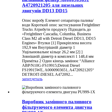
A4720921205 для дизельних
двигунів DD13 DD15
Опис виробу Елемент сепаратора палива/
води Короткий опис застосування Freightliner
Trucks Атрибути продукту Підходить до
«Freightliner Cascadia, Columbia, Business
Class M2 all with Detroit Diesel DD13, DD15
Engines» Втулки [1] Прикріплена висота
192,9 мм Внутрішній діаметр 1
Ущільнювальне кільце 26,2 мм [2] ]
Зовнішній діаметр в комплекті 1 148,4 мм
Примітка 2 Один кінець замінює “Alliance
ABP/N10G-FS19915;Detroit Diesel
FS19915WE, A0000903651, A4720921205“
DETROIT-DIESEL A472092...
запит
деталь
Виробник замінного паливного
фільтруючого елемента двигуна