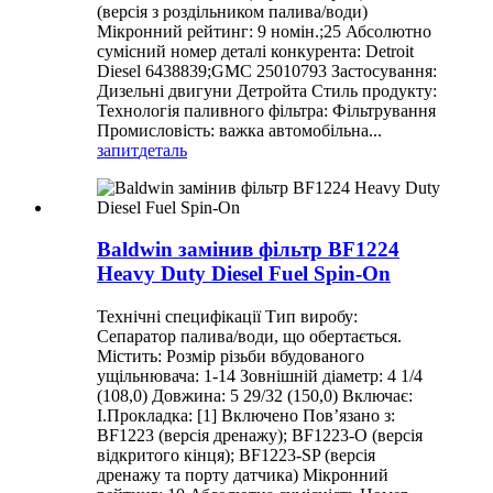
(версія з роздільником палива/води)
Мікронний рейтинг: 9 номін.;25 Абсолютно
сумісний номер деталі конкурента: Detroit
Diesel 6438839;GMC 25010793 Застосування:
Дизельні двигуни Детройта Стиль продукту:
Технологія паливного фільтра: Фільтрування
Промисловість: важка автомобільна...
запит
деталь
Baldwin замінив фільтр BF1224
Heavy Duty Diesel Fuel Spin-On
Технічні специфікації Тип виробу:
Сепаратор палива/води, що обертається.
Містить: Розмір різьби вбудованого
ущільнювача: 1-14 Зовнішній діаметр: 4 1/4
(108,0) Довжина: 5 29/32 (150,0) Включає:
I.Прокладка: [1] Включено Пов’язано з:
BF1223 (версія дренажу); BF1223-O (версія
відкритого кінця); BF1223-SP (версія
дренажу та порту датчика) Мікронний