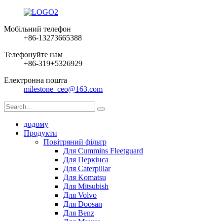
Мобільний телефон
+86-13273665388
Телефонуйте нам
+86-319+5326929
Електронна пошта
milestone_ceo@163.com
додому
Продукти
Повітряний фільтр
Для Cummins Fleetguard
Для Перкінса
Для Caterpillar
Для Komatsu
Для Mitsubish
Для Volvo
Для Doosan
Для Benz