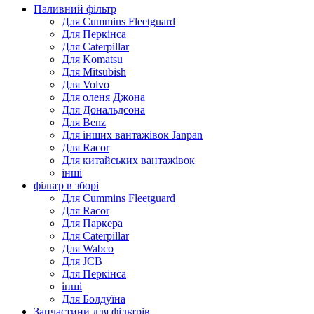
Паливний фільтр
Для Cummins Fleetguard
Для Перкінса
Для Caterpillar
Для Komatsu
Для Mitsubish
Для Volvo
Для оленя Джона
Для Дональдсона
Для Benz
Для інших вантажівок Janpan
Для Racor
Для китайських вантажівок
інші
фільтр в зборі
Для Cummins Fleetguard
Для Racor
Для Паркера
Для Caterpillar
Для Wabco
Для JCB
Для Перкінса
інші
Для Болдуїна
Запчастини для фільтрів