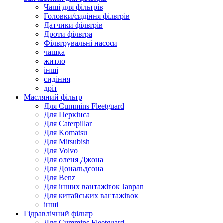
Чаші для фільтрів
Головки/сидіння фільтрів
Датчики фільтрів
Дроти фільтра
Фільтрувальні насоси
чашка
житло
інші
сидіння
дріт
Масляний фільтр
Для Cummins Fleetguard
Для Перкінса
Для Caterpillar
Для Komatsu
Для Mitsubish
Для Volvo
Для оленя Джона
Для Дональдсона
Для Benz
Для інших вантажівок Janpan
Для китайських вантажівок
інші
Гідравлічний фільтр
Для Cummins Fleetguard