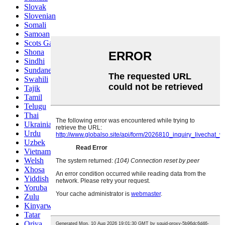
Slovak
Slovenian
Somali
Samoan
Scots Gaelic
Shona
Sindhi
Sundanese
Swahili
Tajik
Tamil
Telugu
Thai
Ukrainian
Urdu
Uzbek
Vietnamese
Welsh
Xhosa
Yiddish
Yoruba
Zulu
Kinyarwanda
Tatar
Oriya