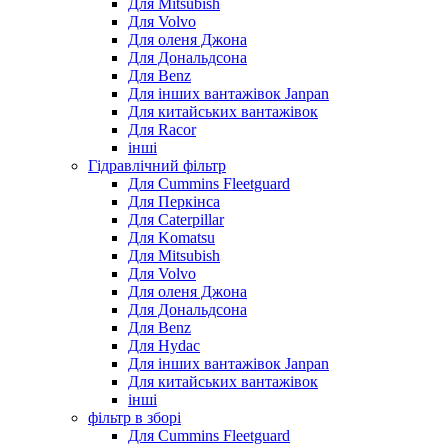
Для Mitsubish
Для Volvo
Для оленя Джона
Для Дональдсона
Для Benz
Для інших вантажівок Janpan
Для китайських вантажівок
Для Racor
інші
Гідравлічний фільтр
Для Cummins Fleetguard
Для Перкінса
Для Caterpillar
Для Komatsu
Для Mitsubish
Для Volvo
Для оленя Джона
Для Дональдсона
Для Benz
Для Hydac
Для інших вантажівок Janpan
Для китайських вантажівок
інші
фільтр в зборі
Для Cummins Fleetguard