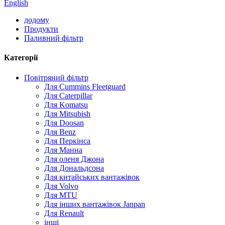
English
додому
Продукти
Паливний фільтр
Категорії
Повітряний фільтр
Для Cummins Fleetguard
Для Caterpillar
Для Komatsu
Для Mitsubish
Для Doosan
Для Benz
Для Перкінса
Для Манна
Для оленя Джона
Для Дональдсона
Для китайських вантажівок
Для Volvo
Для MTU
Для інших вантажівок Janpan
Для Renault
інші