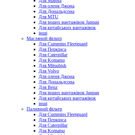
Для Манна
Для оленя Джона
Для Дональдсона
Для MTU
Для інших вантажівок Janpan
Для китайських вантажівок
інші
Масляний фільтр
Для Cummins Fleetguard
Для Перкінса
Для Caterpillar
Для Komatsu
Для Mitsubish
Для Volvo
Для оленя Джона
Для Дональдсона
Для Benz
Для інших вантажівок Janpan
Для китайських вантажівок
інші
Паливний фільтр
Для Cummins Fleetguard
Для Перкінса
Для Caterpillar
Для Komatsu