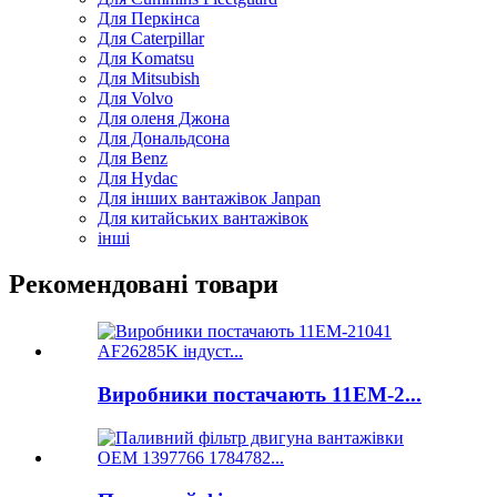
Для Перкінса
Для Caterpillar
Для Komatsu
Для Mitsubish
Для Volvo
Для оленя Джона
Для Дональдсона
Для Benz
Для Hydac
Для інших вантажівок Janpan
Для китайських вантажівок
інші
Рекомендовані товари
Виробники постачають 11ЕМ-2...