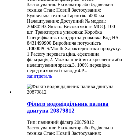
Застосування: Екскаватор або будівельна
техніка Стан: Новий Застосування:
Будівельна техніка Гарантія: 5000 км
Налаштування: Доступний № моделі:
20480593 Якість: Висока якість MOQ: 100
шт. Транспортна упаковка: Коробка
Специфікація: стандартна упаковка Код HS:
8431499900 Виробнича потужність
:10000PCS/Month Характеристики продукту:
1.Factory перевага ціна, ефективна
фільтрація;2. Можна прийняти креслення або
налаштування зразка.3. 100% перевірка
перед виходом із заводу.4.Р...
запит
деталь
Фільтр водовіддільник палива
двигуна 20879812
Тип: паливний фільтр 20879812
Застосування: Екскаватор або будівельна
техніка Стан: Новий Застосування: