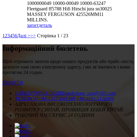
1000000049 10000-00049 10000-63247
Fleetguard ff5788 Hifi Hirschi jura sn30025
MASSEY FERGUSON 425526MM11
MILLINS.
запит
деталь
1
2
3
4
5
6
Далі >
>>
Сторінка 1 / 23
Інформаційний бюлетень
Щоб отримати запити щодо наших продуктів або прайс-листа,
залиште нам свою електронну адресу, і ми зв’яжемося з вами
протягом 24 годин.
ПОДАТИ
ЕЛЕКТРОННА ПОШТА
milestone_ceo@163.com
ТЕЛЕФОН
+86-13273665388
+86-319+5326929
АДРЕСА
ЗОНА ВИСОКОТЕХНОЛОГІЧНОГО
РОЗВИТКУ СІНТАЙ, ПРОВІНЦІЯ ХЕБЕЙ КИТАЙ.
РОБОЧИЙ ЧАС
СЕРВІС 24 ГОДИНИ