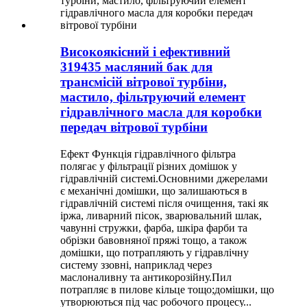
Високоякісний і ефективний
319435 масляний бак для
трансмісій вітрової турбіни,
мастило, фільтруючий елемент
гідравлічного масла для коробки
передач вітрової турбіни
Ефект Функція гідравлічного фільтра
полягає у фільтрації різних домішок у
гідравлічній системі.Основними джерелами
є механічні домішки, що залишаються в
гідравлічній системі після очищення, такі як
іржа, ливарний пісок, зварювальний шлак,
чавунні стружки, фарба, шкіра фарби та
обрізки бавовняної пряжі тощо, а також
домішки, що потрапляють у гідравлічну
систему ззовні, наприклад через
маслоналивну та антикорозійну.Пил
потрапляє в пилове кільце тощо;домішки, що
утворюються під час робочого процесу...