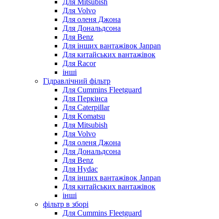
Для Mitsubish
Для Volvo
Для оленя Джона
Для Дональдсона
Для Benz
Для інших вантажівок Janpan
Для китайських вантажівок
Для Racor
інші
Гідравлічний фільтр
Для Cummins Fleetguard
Для Перкінса
Для Caterpillar
Для Komatsu
Для Mitsubish
Для Volvo
Для оленя Джона
Для Дональдсона
Для Benz
Для Hydac
Для інших вантажівок Janpan
Для китайських вантажівок
інші
фільтр в зборі
Для Cummins Fleetguard