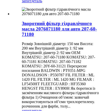
запит
деталь
Зворотний фільтр гідравлічного
масла 2076071180 для авто 207-60-
71180
Розмір Зовнішній діаметр: 150 мм Висота:
200 мм Внутрішній діаметр 1: 92 мм
Внутрішній діаметр 2: 92 мм OEM
KOMATSU: 207-60-71180 KOMATSU: 207-
60-71181 KOMATSU: 207-60-71182
KOMATSU: 20Y-60-31121 Перехресне
посилання BALDWIN : PT9351-MPG
DONALDSON : P550787 FIL FILTER : ML
1420 FIL FILTER : ML 1420 MG FILMAR :
LF5450HT FLEETGUARD : HF35360
HENGST FILTER : EY890H Як боротися із
засміченням масляного фільтра гідравлічного
фільтра 1) Очищення об’ємом: зазвичай
використовуються об’єми трихлоретилену.
розчинник для фарби, толу...
запит
деталь