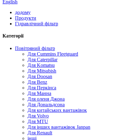
English
додому
Продукти
Гідравлічний фільтр
Категорії
Повітряний фільтр
Для Cummins Fleetguard
Для Caterpillar
Для Komatsu
Для Mitsubish
Для Doosan
Для Benz
Для Перкінса
Для Манна
Для оленя Джона
Для Дональдсона
Для китайських вантажівок
Для Volvo
Для MTU
Для інших вантажівок Janpan
Для Renault
інші