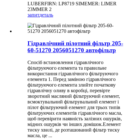
LUBERFIRN: LP8719 SIMEMER: LIMER
23MMER 2
запит
деталь
Гідравлічний пілотний фільтр 205-
60-51270 2056051270 автофільтр
Спосіб встановлення гідравлічного
фільтруючого елемента та правильне
використання гідравлічного фільтруючого
елемента 1. Перед заміною гідравлічного
фільтруючого елемента злийте початкову
гідравлічну оливу в коробці, перевірте
зворотний масляний фільтруючий елемент,
всмоктувальний фільтрувальний елемент і
пілот фільтруючий елемент для трьох типів
фільтруючих елементів гідравлічного масла,
щоб перевірити наявність залізних ошурків,
мідних ошурків чи інших домішок.Елемент
тиску хвилі, де розташований фільтр тиску
масла, це ...