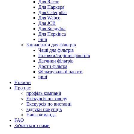
Для Racor
Для Паркера
Для Caterpillar
Для Wabco
Для JCB
Для Болдуїна
Для Перкінса
інші
Запчастини для фільтрів
Чаші для фільтрів
Головки/сидіння фільтрів
Датчики фільтрів
Дроти фільтра
Фільтрувальні насоси
інші
Новини
Про нас
профіль компанії
Екскурсія по заводу
Екскурсія по виставці
відгуки покупців
Наша команда
FAQ
Зв'яжіться з нами