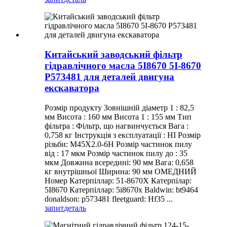
Китайський заводський фільтр
гідравлічного масла 5I8670 5I-8670
P573481 для деталей двигуна
екскаватора
Розмір продукту Зовнішній діаметр 1 : 82,5
мм Висота : 160 мм Висота 1 : 155 мм Тип
фільтра : Фільтр, що нагвинчується Вага :
0,758 кг Інструкція з експлуатації : НІ Розмір
різьби: M45X2.0-6H Розмір частинок пилу
від : 17 мкм Розмір частинок пилу до : 35
мкм Довжина всередині: 90 мм Вага: 0,658
кг внутрішньої Ширина: 90 мм ОМЕДНИЙ
Номер Катерпіллар: 51-8670X Катерпілар:
5I8670 Катерпіллар: 5i8670x Baldwin: bt9464
donaldson: p573481 fleetguard: Hf35 ...
запит
деталь