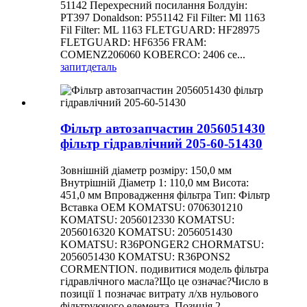
51142 Перехресний посилання Болдуін:
PT397 Donaldson: P551142 Fil Filter: Ml 1163
Fil Filter: ML 1163 FLETGUARD: HF28975
FLETGUARD: HF6356 FRAM:
COMENZ206060 KOBERCO: 2406 се...
запит
деталь
Фільтр автозапчастин 2056051430
фільтр гідравлічний 205-60-51430
Зовнішній діаметр розміру: 150,0 мм
Внутрішній Діаметр 1: 110,0 мм Висота:
451,0 мм Впровадження фільтра Тип: Фільтр
Вставка OEM KOMATSU: 0706301210
KOMATSU: 2056012330 KOMATSU:
2056016320 KOMATSU: 2056051430
KOMATSU: R36PONGER2 CHORMATSU:
2056051430 KOMATSU: R36PONS2
CORMENTION. подивитися модель фільтра
гідравлічного масла?Що це означає?Число в
позиції 1 позначає витрату л/хв нульового
фільтруючого елемента. Позиція 2