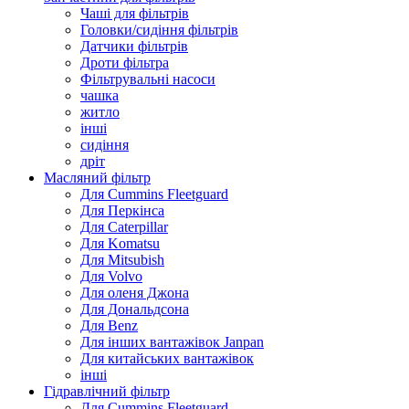
Чаші для фільтрів
Головки/сидіння фільтрів
Датчики фільтрів
Дроти фільтра
Фільтрувальні насоси
чашка
житло
інші
сидіння
дріт
Масляний фільтр
Для Cummins Fleetguard
Для Перкінса
Для Caterpillar
Для Komatsu
Для Mitsubish
Для Volvo
Для оленя Джона
Для Дональдсона
Для Benz
Для інших вантажівок Janpan
Для китайських вантажівок
інші
Гідравлічний фільтр
Для Cummins Fleetguard