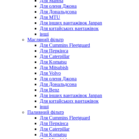
Для Манна
Для оленя Джона
Для Дональдсона
Для MTU
Для інших вантажівок Janpan
Для китайських вантажівок
інші
Масляний фільтр
Для Cummins Fleetguard
Для Перкінса
Для Caterpillar
Для Komatsu
Для Mitsubish
Для Volvo
Для оленя Джона
Для Дональдсона
Для Benz
Для інших вантажівок Janpan
Для китайських вантажівок
інші
Паливний фільтр
Для Cummins Fleetguard
Для Перкінса
Для Caterpillar
Для Komatsu