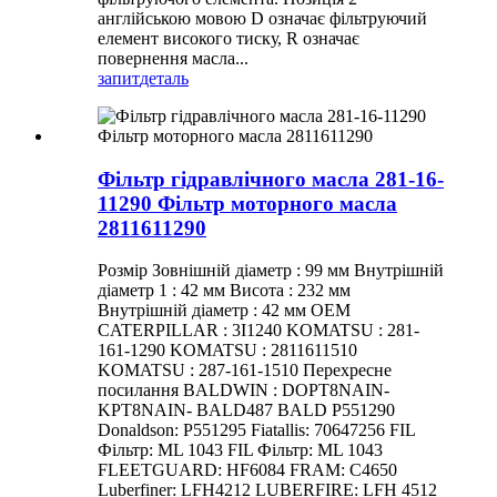
англійською мовою D означає фільтруючий
елемент високого тиску, R означає
повернення масла...
запит
деталь
Фільтр гідравлічного масла 281-16-
11290 Фільтр моторного масла
2811611290
Розмір Зовнішній діаметр : 99 мм Внутрішній
діаметр 1 : 42 мм Висота : 232 мм
Внутрішній діаметр : 42 мм OEM
CATERPILLAR : 3I1240 KOMATSU : 281-
161-1290 KOMATSU : 2811611510
KOMATSU : 287-161-1510 Перехресне
посилання BALDWIN : DOPT8NAIN-
KPT8NAIN- BALD487 BALD P551290
Donaldson: P551295 Fiatallis: 70647256 FIL
Фільтр: ML 1043 FIL Фільтр: ML 1043
FLEETGUARD: HF6084 FRAM: C4650
Luberfiner: LFH4212 LUBERFIRE: LFH 4512