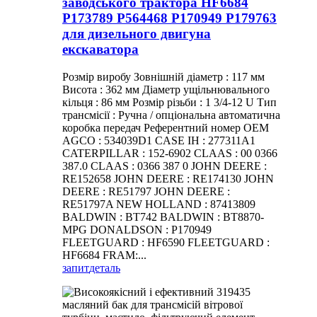
заводського трактора HF6684
P173789 P564468 P170949 P179763
для дизельного двигуна
екскаватора
Розмір виробу Зовнішній діаметр : 117 мм
Висота : 362 мм Діаметр ущільнювального
кільця : 86 мм Розмір різьби : 1 3/4-12 U Тип
трансмісії : Ручна / опціональна автоматична
коробка передач Референтний номер OEM
AGCO : 534039D1 CASE IH : 277311A1
CATERPILLAR : 152-6902 CLAAS : 00 0366
387.0 CLAAS : 0366 387 0 JOHN DEERE :
RE152658 JOHN DEERE : RE174130 JOHN
DEERE : RE51797 JOHN DEERE :
RE51797A NEW HOLLAND : 87413809
BALDWIN : BT742 BALDWIN : BT8870-
MPG DONALDSON : P170949
FLEETGUARD : HF6590 FLEETGUARD :
HF6684 FRAM:...
запит
деталь