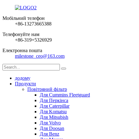
Мобільний телефон
+86-13273665388
Телефонуйте нам
+86-319+5326929
Електронна пошта
milestone_ceo@163.com
додому
Продукти
Повітряний фільтр
Для Cummins Fleetguard
Для Перкінса
Для Caterpillar
Для Komatsu
Для Mitsubish
Для Volvo
Для Doosan
Для Benz