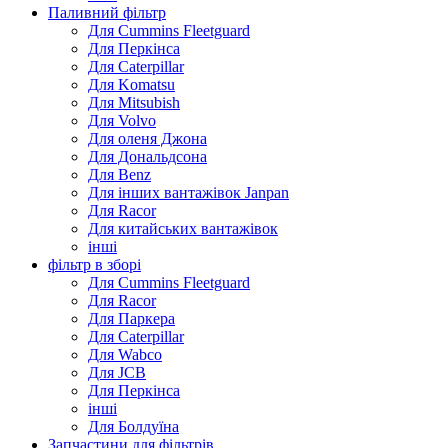
Паливний фільтр
Для Cummins Fleetguard
Для Перкінса
Для Caterpillar
Для Komatsu
Для Mitsubish
Для Volvo
Для оленя Джона
Для Дональдсона
Для Benz
Для інших вантажівок Janpan
Для Racor
Для китайських вантажівок
інші
фільтр в зборі
Для Cummins Fleetguard
Для Racor
Для Паркера
Для Caterpillar
Для Wabco
Для JCB
Для Перкінса
інші
Для Болдуїна
Запчастини для фільтрів