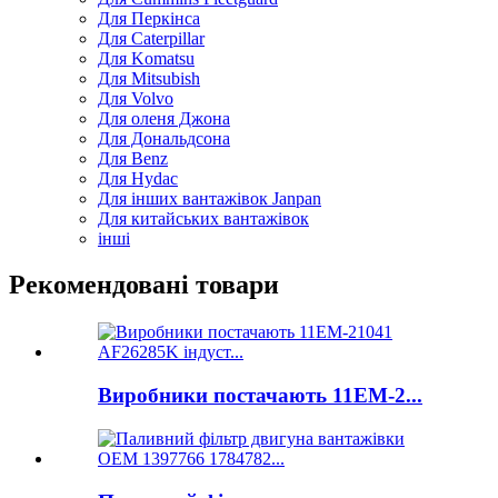
Для Перкінса
Для Caterpillar
Для Komatsu
Для Mitsubish
Для Volvo
Для оленя Джона
Для Дональдсона
Для Benz
Для Hydac
Для інших вантажівок Janpan
Для китайських вантажівок
інші
Рекомендовані товари
Виробники постачають 11ЕМ-2...