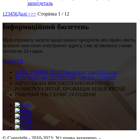
запит
деталь
1
2
3
4
5
6
Далі >
>>
Сторінка 1 / 12
Інформаційний бюлетень
Щоб отримати запити щодо наших продуктів або прайс-листа,
залиште нам свою електронну адресу, і ми зв’яжемося з вами
протягом 24 годин.
ПОДАТИ
ЕЛЕКТРОННА ПОШТА
milestone_ceo@163.com
ТЕЛЕФОН
+86-13273665388
+86-319+5326929
АДРЕСА
ЗОНА ВИСОКОТЕХНОЛОГІЧНОГО
РОЗВИТКУ СІНТАЙ, ПРОВІНЦІЯ ХЕБЕЙ КИТАЙ.
РОБОЧИЙ ЧАС
СЕРВІС 24 ГОДИНИ
© Copyright - 2010-2023: Усі права захищено.
- , , , , , ,