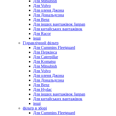
Для Mitsubish
Для Volvo
Для оленя Джона
Для Дональдсона
Для Benz
Для інших вантажівок Janpan
Для китайських вантажівок
Для Racor
інші
Гідравлічний фільтр
Для Cummins Fleetguard
Для Перкінса
Для Caterpillar
Для Komatsu
Для Mitsubish
Для Volvo
Для оленя Джона
Для Дональдсона
Для Benz
Для Hydac
Для інших вантажівок Janpan
Для китайських вантажівок
інші
фільтр в зборі
Для Cummins Fleetguard