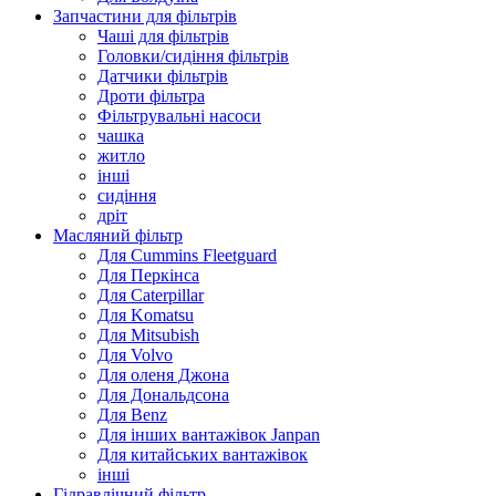
Запчастини для фільтрів
Чаші для фільтрів
Головки/сидіння фільтрів
Датчики фільтрів
Дроти фільтра
Фільтрувальні насоси
чашка
житло
інші
сидіння
дріт
Масляний фільтр
Для Cummins Fleetguard
Для Перкінса
Для Caterpillar
Для Komatsu
Для Mitsubish
Для Volvo
Для оленя Джона
Для Дональдсона
Для Benz
Для інших вантажівок Janpan
Для китайських вантажівок
інші
Гідравлічний фільтр