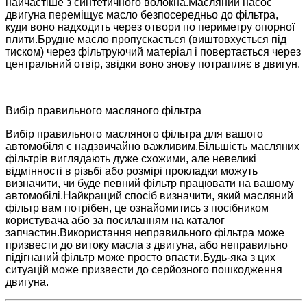
найчастіше з синтетичного волокна.Масляний насос
двигуна переміщує масло безпосередньо до фільтра,
куди воно надходить через отвори по периметру опорної
плити.Брудне масло пропускається (виштовхується під
тиском) через фільтруючий матеріал і повертається через
центральний отвір, звідки воно знову потрапляє в двигун.
Вибір правильного масляного фільтра
Вибір правильного масляного фільтра для вашого
автомобіля є надзвичайно важливим.Більшість масляних
фільтрів виглядають дуже схожими, але невеликі
відмінності в різьбі або розмірі прокладки можуть
визначити, чи буде певний фільтр працювати на вашому
автомобілі.Найкращий спосіб визначити, який масляний
фільтр вам потрібен, це ознайомитись з посібником
користувача або за посиланням на каталог
запчастин.Використання неправильного фільтра може
призвести до витоку масла з двигуна, або неправильно
підігнаний фільтр може просто впасти.Будь-яка з цих
ситуацій може призвести до серйозного пошкодження
двигуна.