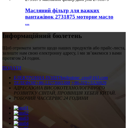
Масляний фільтр для важких
вантажівок 2731875 моторне масло
...
Інформаційний бюлетень
Щоб отримати запити щодо наших продуктів або прайс-листа,
залиште нам свою електронну адресу, і ми зв’яжемося з вами
протягом 24 годин.
ПОДАТИ
ЕЛЕКТРОННА ПОШТА
milestone_ceo@163.com
ТЕЛЕФОН
+86-13273665388
+86-319+5326929
АДРЕСА
ЗОНА ВИСОКОТЕХНОЛОГІЧНОГО
РОЗВИТКУ СІНТАЙ, ПРОВІНЦІЯ ХЕБЕЙ КИТАЙ.
РОБОЧИЙ ЧАС
СЕРВІС 24 ГОДИНИ