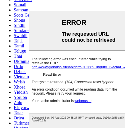
Somali
Samoan
Scots Gaelic
Shona
Sindhi
Sundanese
Swahili
Tajik
Tamil
Telugu
Thai
Ukrainian
Urdu
Uzbek
Vietnamese
Welsh
Xhosa
Yiddish
Yoruba
Zulu
Kinyarwanda
Tatar
Oriya
Turkmen