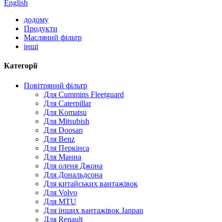
English
додому
Продукти
Масляний фільтр
інші
Категорії
Повітряний фільтр
Для Cummins Fleetguard
Для Caterpillar
Для Komatsu
Для Mitsubish
Для Doosan
Для Benz
Для Перкінса
Для Манна
Для оленя Джона
Для Дональдсона
Для китайських вантажівок
Для Volvo
Для MTU
Для інших вантажівок Janpan
Для Renault