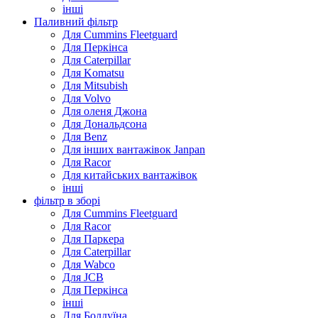
інші
Паливний фільтр
Для Cummins Fleetguard
Для Перкінса
Для Caterpillar
Для Komatsu
Для Mitsubish
Для Volvo
Для оленя Джона
Для Дональдсона
Для Benz
Для інших вантажівок Janpan
Для Racor
Для китайських вантажівок
інші
фільтр в зборі
Для Cummins Fleetguard
Для Racor
Для Паркера
Для Caterpillar
Для Wabco
Для JCB
Для Перкінса
інші
Для Болдуїна