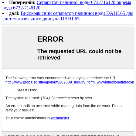
Попередній:
Сепаратор паливної води 6732716120 окрема
вода 6732-71-6120
далі:
Високоякісний сепаратор паливної води DAHL65 для
систем дизельного двигуна DAHL65