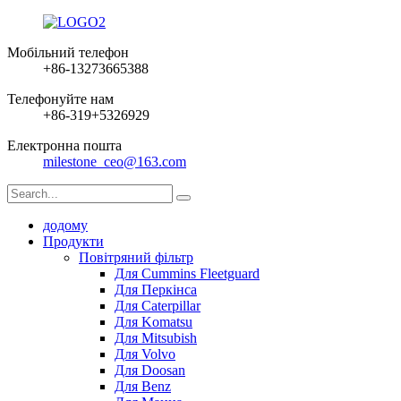
Мобільний телефон
+86-13273665388
Телефонуйте нам
+86-319+5326929
Електронна пошта
milestone_ceo@163.com
додому
Продукти
Повітряний фільтр
Для Cummins Fleetguard
Для Перкінса
Для Caterpillar
Для Komatsu
Для Mitsubish
Для Volvo
Для Doosan
Для Benz