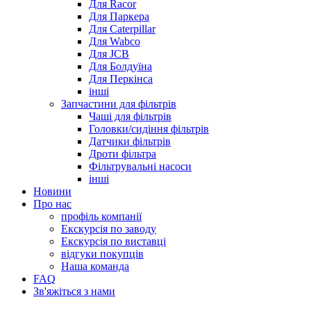
Для Racor
Для Паркера
Для Caterpillar
Для Wabco
Для JCB
Для Болдуїна
Для Перкінса
інші
Запчастини для фільтрів
Чаші для фільтрів
Головки/сидіння фільтрів
Датчики фільтрів
Дроти фільтра
Фільтрувальні насоси
інші
Новини
Про нас
профіль компанії
Екскурсія по заводу
Екскурсія по виставці
відгуки покупців
Наша команда
FAQ
Зв'яжіться з нами