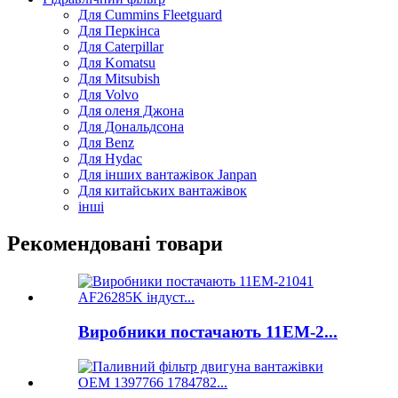
Для Cummins Fleetguard
Для Перкінса
Для Caterpillar
Для Komatsu
Для Mitsubish
Для Volvo
Для оленя Джона
Для Дональдсона
Для Benz
Для Hydac
Для інших вантажівок Janpan
Для китайських вантажівок
інші
Рекомендовані товари
Виробники постачають 11ЕМ-2...