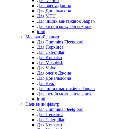
Для Манна
Для оленя Джона
Для Дональдсона
Для MTU
Для інших вантажівок Janpan
Для китайських вантажівок
інші
Масляний фільтр
Для Cummins Fleetguard
Для Перкінса
Для Caterpillar
Для Komatsu
Для Mitsubish
Для Volvo
Для оленя Джона
Для Дональдсона
Для Benz
Для інших вантажівок Janpan
Для китайських вантажівок
інші
Паливний фільтр
Для Cummins Fleetguard
Для Перкінса
Для Caterpillar
Для Komatsu