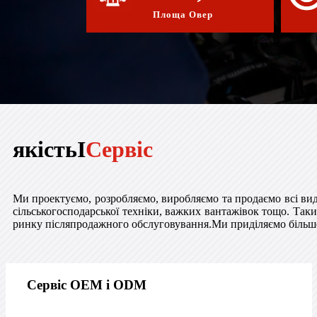
Площа Овер
якість
І
Сервіс
Ми проектуємо, розробляємо, виробляємо та продаємо всі види
сільськогосподарської техніки, важких вантажівок тощо. Таких
ринку післяпродажного обслуговування.Ми приділяємо більше у
Сервіс OEM і ODM