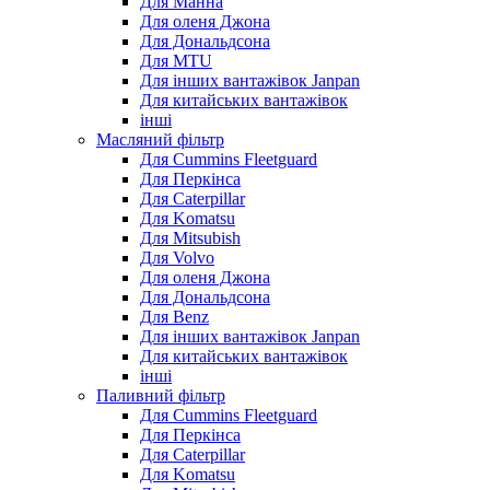
Для Манна
Для оленя Джона
Для Дональдсона
Для MTU
Для інших вантажівок Janpan
Для китайських вантажівок
інші
Масляний фільтр
Для Cummins Fleetguard
Для Перкінса
Для Caterpillar
Для Komatsu
Для Mitsubish
Для Volvo
Для оленя Джона
Для Дональдсона
Для Benz
Для інших вантажівок Janpan
Для китайських вантажівок
інші
Паливний фільтр
Для Cummins Fleetguard
Для Перкінса
Для Caterpillar
Для Komatsu