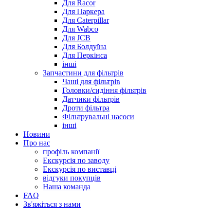
Для Racor
Для Паркера
Для Caterpillar
Для Wabco
Для JCB
Для Болдуїна
Для Перкінса
інші
Запчастини для фільтрів
Чаші для фільтрів
Головки/сидіння фільтрів
Датчики фільтрів
Дроти фільтра
Фільтрувальні насоси
інші
Новини
Про нас
профіль компанії
Екскурсія по заводу
Екскурсія по виставці
відгуки покупців
Наша команда
FAQ
Зв'яжіться з нами