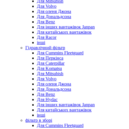
Для Mitsubish
Для Volvo
Для оленя Джона
Для Дональдсона
Для Benz
Для інших вантажівок Janpan
Для китайських вантажівок
Для Racor
інші
Гідравлічний фільтр
Для Cummins Fleetguard
Для Перкінса
Для Caterpillar
Для Komatsu
Для Mitsubish
Для Volvo
Для оленя Джона
Для Дональдсона
Для Benz
Для Hydac
Для інших вантажівок Janpan
Для китайських вантажівок
інші
фільтр в зборі
Для Cummins Fleetguard