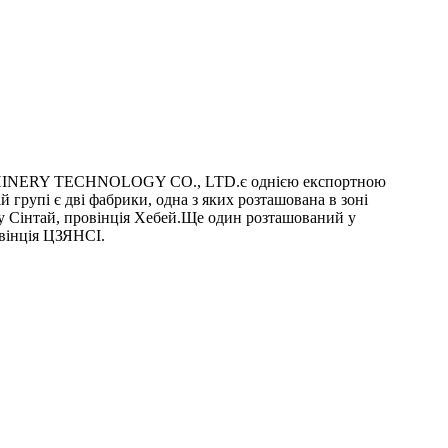
NERY TECHNOLOGY CO., LTD.є однією експортною
 групі є дві фабрики, одна з яких розташована в зоні
у Сінтай, провінція Хебей.Ще один розташований у
вінція ЦЗЯНСІ.