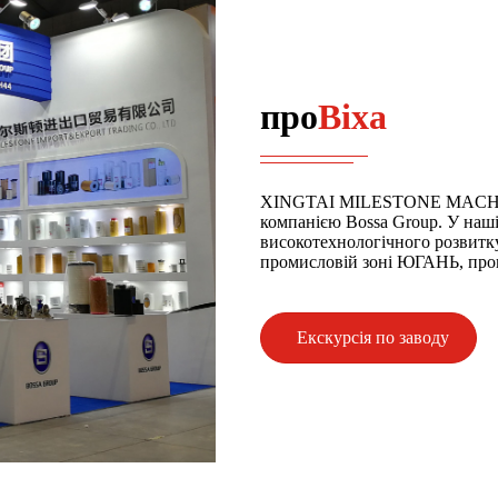
про
Віха
XINGTAI MILESTONE MACHI
компанією Bossa Group. У нашій
високотехнологічного розвитк
промисловій зоні ЮГАНЬ, про
Екскурсія по заводу