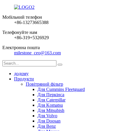
Мобільний телефон
+86-13273665388
Телефонуйте нам
+86-319+5326929
Електронна пошта
milestone_ceo@163.com
додому
Продукти
Повітряний фільтр
Для Cummins Fleetguard
Для Перкінса
Для Caterpillar
Для Komatsu
Для Mitsubish
Для Volvo
Для Doosan
Для Benz