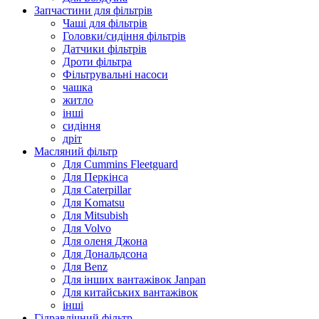
Запчастини для фільтрів
Чаші для фільтрів
Головки/сидіння фільтрів
Датчики фільтрів
Дроти фільтра
Фільтрувальні насоси
чашка
житло
інші
сидіння
дріт
Масляний фільтр
Для Cummins Fleetguard
Для Перкінса
Для Caterpillar
Для Komatsu
Для Mitsubish
Для Volvo
Для оленя Джона
Для Дональдсона
Для Benz
Для інших вантажівок Janpan
Для китайських вантажівок
інші
Гідравлічний фільтр