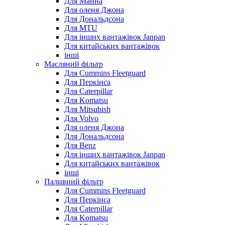
Для Манна
Для оленя Джона
Для Дональдсона
Для MTU
Для інших вантажівок Janpan
Для китайських вантажівок
інші
Масляний фільтр
Для Cummins Fleetguard
Для Перкінса
Для Caterpillar
Для Komatsu
Для Mitsubish
Для Volvo
Для оленя Джона
Для Дональдсона
Для Benz
Для інших вантажівок Janpan
Для китайських вантажівок
інші
Паливний фільтр
Для Cummins Fleetguard
Для Перкінса
Для Caterpillar
Для Komatsu