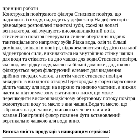
принцип роботи
Конструкція повітряного фільтра Стиснене повітря, що
надходить із входу, надходить у дефлектор.На дефлекторі є
рівномірно розподілені гвинтові зуби, схожі на лопаті
вентилятора, які змушують високошвидкісний потік
стисненого повітря генерувати сильне обертання вздовж
тангенціального напрямку зубів.Рідка вода, олія та більші
домішки, змішані в повітрі, відокремлюються під дією сильної
відцентрової сили, викидаються на внутрішню стінку чашки
для води та стікають на дно чашки для води.Стиснене повітря,
яке видаляє рідку воду, масло та більші домішки, додатково
фільтрується через фільтруючий елемент для видалення
дрібних твердих часток, а потім чисте стиснене повітря
виходить із вихідного отвору.Перегородка у формі парасольки
ділить чашку для води на верхню та нижню частини, а нижня
частина підтримує зону статичного тиску, що може
перешкодити високошвидкісному обертовому потоку повітря
всмоктувати воду та масло з дна чашки.Вода та масло, що
зібралися на дні чашки, зливаються через зливний
клапан.Повітряний фільтр повинен бути встановлений
вертикально чашкою для води вниз.
Висока якість продукції з найкращим сервісом!
—————————————————————-