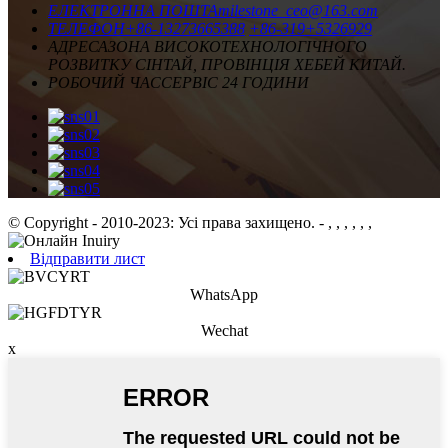
ЕЛЕКТРОННА ПОШТА
milestone_ceo@163.com
ТЕЛЕФОН
+86-13273665388
+86-319+5326929
АДРЕСА
ЗОНА ВИСОКОТЕХНОЛОГІЧНОГО
РОЗВИТКУ СІНТАЙ, ПРОВІНЦІЯ ХЕБЕЙ КИТАЙ.
РОБОЧИЙ ЧАС
СЕРВІС 24 ГОДИНИ
© Copyright - 2010-2023: Усі права захищено.
- , , , , , ,
Відправити лист
WhatsApp
Wechat
x