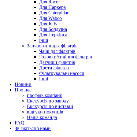
Для Racor
Для Паркера
Для Caterpillar
Для Wabco
Для JCB
Для Болдуїна
Для Перкінса
інші
Запчастини для фільтрів
Чаші для фільтрів
Головки/сидіння фільтрів
Датчики фільтрів
Дроти фільтра
Фільтрувальні насоси
інші
Новини
Про нас
профіль компанії
Екскурсія по заводу
Екскурсія по виставці
відгуки покупців
Наша команда
FAQ
Зв'яжіться з нами