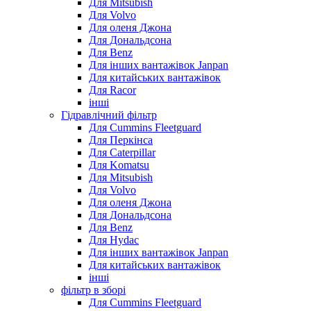
Для Mitsubish
Для Volvo
Для оленя Джона
Для Дональдсона
Для Benz
Для інших вантажівок Janpan
Для китайських вантажівок
Для Racor
інші
Гідравлічний фільтр
Для Cummins Fleetguard
Для Перкінса
Для Caterpillar
Для Komatsu
Для Mitsubish
Для Volvo
Для оленя Джона
Для Дональдсона
Для Benz
Для Hydac
Для інших вантажівок Janpan
Для китайських вантажівок
інші
фільтр в зборі
Для Cummins Fleetguard