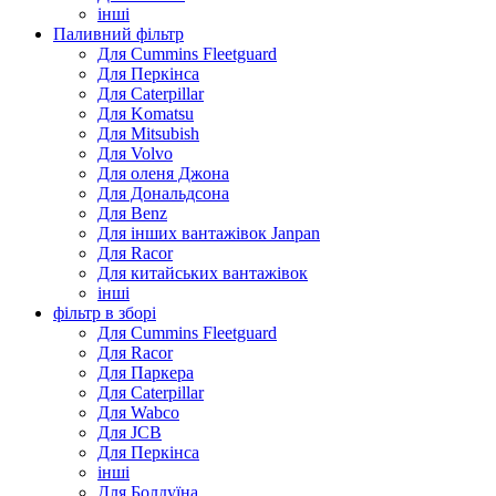
інші
Паливний фільтр
Для Cummins Fleetguard
Для Перкінса
Для Caterpillar
Для Komatsu
Для Mitsubish
Для Volvo
Для оленя Джона
Для Дональдсона
Для Benz
Для інших вантажівок Janpan
Для Racor
Для китайських вантажівок
інші
фільтр в зборі
Для Cummins Fleetguard
Для Racor
Для Паркера
Для Caterpillar
Для Wabco
Для JCB
Для Перкінса
інші
Для Болдуїна