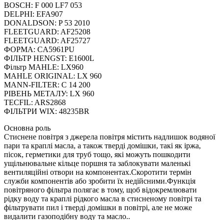
BOSCH: F 000 LF7 053
DELPHI: EFA907
DONALDSON: P 53 2010
FLEETGUARD: AF25208
FLEETGUARD: AF25727
ФОРМА: CA5961PU
ФІЛЬТР HENGST: E1600L
Фільтр MAHLE: LX960
MAHLE ORIGINAL: LX 960
MANN-FILTER: C 14 200
РІВЕНЬ МЕТАЛУ: LX 960
TECFIL: ARS2868
ФІЛЬТРИ WIX: 48235BR
Основна роль
Стиснене повітря з джерела повітря містить надлишок водяної
пари та краплі масла, а також тверді домішки, такі як іржа,
пісок, герметики для труб тощо, які можуть пошкодити
ущільнювальне кільце поршня та заблокувати маленькі
вентиляційні отвори на компонентах.Скоротити термін
служби компонентів або зробити їх недійсними.Функція
повітряного фільтра полягає в тому, щоб відокремлювати
рідку воду та краплі рідкого масла в стисненому повітрі та
фільтрувати пил і тверді домішки в повітрі, але не може
видалити газоподібну воду та масло..