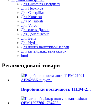
Для Cummins Fleetguard
Для Перкінса
Для Caterpillar
Для Komatsu
Для Mitsubish
Для Volvo
Для оленя Джона
Для Дональдсона
Для Benz
Для Hydac
Для інших вантажівок Janpan
Для китайських вантажівок
інші
Рекомендовані товари
Виробники постачають 11ЕМ-2...