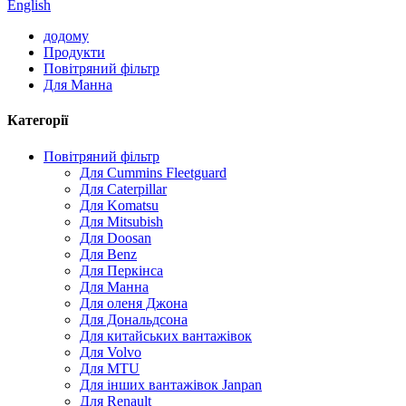
English
додому
Продукти
Повітряний фільтр
Для Манна
Категорії
Повітряний фільтр
Для Cummins Fleetguard
Для Caterpillar
Для Komatsu
Для Mitsubish
Для Doosan
Для Benz
Для Перкінса
Для Манна
Для оленя Джона
Для Дональдсона
Для китайських вантажівок
Для Volvo
Для MTU
Для інших вантажівок Janpan
Для Renault