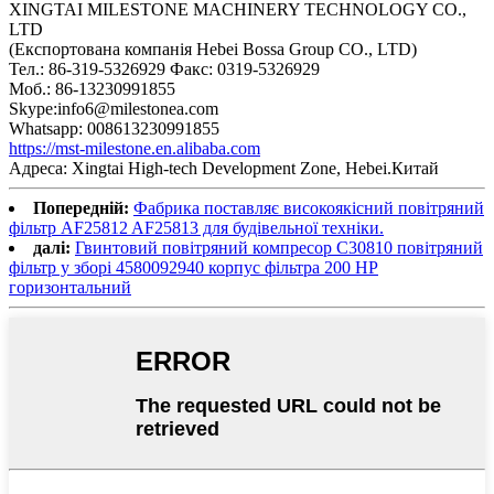
XINGTAI MILESTONE MACHINERY TECHNOLOGY CO.,
LTD
(Експортована компанія Hebei Bossa Group CO., LTD)
Тел.: 86-319-5326929 Факс: 0319-5326929
Моб.: 86-13230991855
Skype:info6@milestonea.com
Whatsapp: 008613230991855
https://mst-milestone.en.alibaba.com
Адреса: Xingtai High-tech Development Zone, Hebei.Китай
Попередній:
Фабрика поставляє високоякісний повітряний
фільтр AF25812 AF25813 для будівельної техніки.
далі:
Гвинтовий повітряний компресор C30810 повітряний
фільтр у зборі 4580092940 корпус фільтра 200 HP
горизонтальний