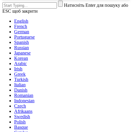
Натисніть Enter для пошуку або
ESC щоб закрити
English
French
German
Portuguese
Spanish
Russian
Japanese
Korean
Arabic
Irish
Greek
Turkish
Italian
Danish
Romanian
Indonesian
Czech
Afrikaans
Swedish
Polish
Basque