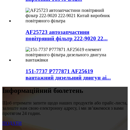
AF25723 автозапчастини
повітряний фільтр 222-9020 22...
151-7737 P777871 AF25619
вантажний дизельний двигун ai...
Інформаційний бюлетень
Щоб отримати запити щодо наших продуктів або прайс-листа,
залиште нам свою електронну адресу, і ми зв’яжемося з вами
протягом 24 годин.
ПОДАТИ