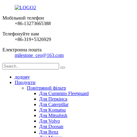
Мобільний телефон
+86-13273665388
Телефонуйте нам
+86-319+5326929
Електронна пошта
milestone_ceo@163.com
додому
Продукти
Повітряний фільтр
Для Cummins Fleetguard
Для Перкінса
Для Caterpillar
Для Komatsu
Для Mitsubish
Для Volvo
Для Doosan
Для Benz