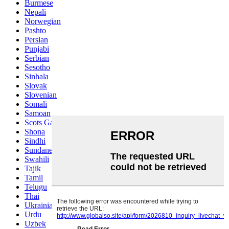
Burmese
Nepali
Norwegian
Pashto
Persian
Punjabi
Serbian
Sesotho
Sinhala
Slovak
Slovenian
Somali
Samoan
Scots Gaelic
Shona
Sindhi
Sundanese
Swahili
Tajik
Tamil
Telugu
Thai
Ukrainian
Urdu
Uzbek