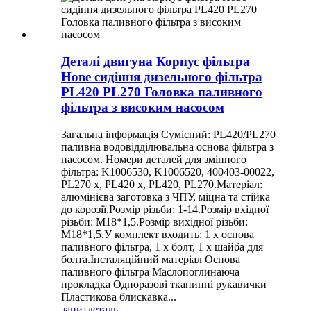
Деталі двигуна Корпус фільтра
Нове сидіння дизельного фільтра
PL420 PL270 Головка паливного
фільтра з високим насосом
Загальна інформація Сумісний: PL420/PL270
паливна водовідділювальна основа фільтра з
насосом. Номери деталей для змінного
фільтра: K1006530, K1006520, 400403-00022,
PL270 x, PL420 x, PL420, PL270.Матеріал:
алюмінієва заготовка з ЧПУ, міцна та стійка
до корозії.Розмір різьби: 1-14.Розмір вхідної
різьби: М18*1,5.Розмір вихідної різьби:
М18*1,5.У комплект входить: 1 х основа
паливного фільтра, 1 х болт, 1 х шайба для
болта.Інсталяційний матеріал Основа
паливного фільтра Маслопоглинаюча
прокладка Одноразові тканинні рукавички
Пластикова блискавка...
запит
деталь