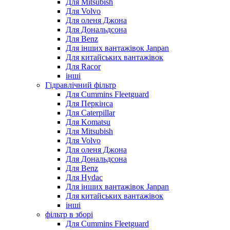
Для Mitsubish
Для Volvo
Для оленя Джона
Для Дональдсона
Для Benz
Для інших вантажівок Janpan
Для китайських вантажівок
Для Racor
інші
Гідравлічний фільтр
Для Cummins Fleetguard
Для Перкінса
Для Caterpillar
Для Komatsu
Для Mitsubish
Для Volvo
Для оленя Джона
Для Дональдсона
Для Benz
Для Hydac
Для інших вантажівок Janpan
Для китайських вантажівок
інші
фільтр в зборі
Для Cummins Fleetguard