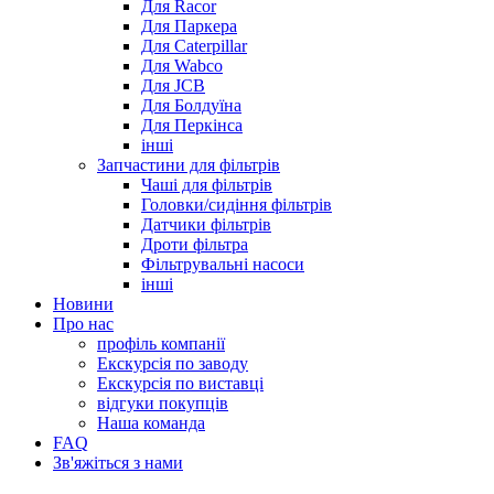
Для Racor
Для Паркера
Для Caterpillar
Для Wabco
Для JCB
Для Болдуїна
Для Перкінса
інші
Запчастини для фільтрів
Чаші для фільтрів
Головки/сидіння фільтрів
Датчики фільтрів
Дроти фільтра
Фільтрувальні насоси
інші
Новини
Про нас
профіль компанії
Екскурсія по заводу
Екскурсія по виставці
відгуки покупців
Наша команда
FAQ
Зв'яжіться з нами