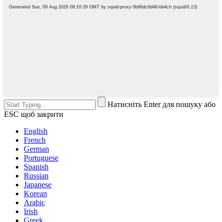
Натисніть Enter для пошуку або
ESC щоб закрити
English
French
German
Portuguese
Spanish
Russian
Japanese
Korean
Arabic
Irish
Greek