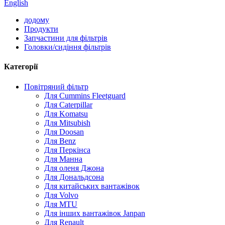
English
додому
Продукти
Запчастини для фільтрів
Головки/сидіння фільтрів
Категорії
Повітряний фільтр
Для Cummins Fleetguard
Для Caterpillar
Для Komatsu
Для Mitsubish
Для Doosan
Для Benz
Для Перкінса
Для Манна
Для оленя Джона
Для Дональдсона
Для китайських вантажівок
Для Volvo
Для MTU
Для інших вантажівок Janpan
Для Renault