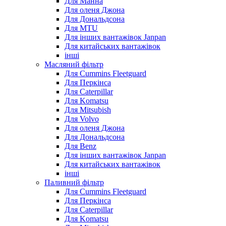
Для Манна
Для оленя Джона
Для Дональдсона
Для MTU
Для інших вантажівок Janpan
Для китайських вантажівок
інші
Масляний фільтр
Для Cummins Fleetguard
Для Перкінса
Для Caterpillar
Для Komatsu
Для Mitsubish
Для Volvo
Для оленя Джона
Для Дональдсона
Для Benz
Для інших вантажівок Janpan
Для китайських вантажівок
інші
Паливний фільтр
Для Cummins Fleetguard
Для Перкінса
Для Caterpillar
Для Komatsu