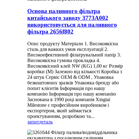
Основа паливного фільтра
китайського заводу 3773A002
використовується для паливного
фільтра 2656f802
Опис продукту Матеріали 1. Високоякісна
сталь для важких умов експлуатації 2.
Високоефективний фільтрувальний папір 3.
Високоякісна гумова прокладка 4.
Високоякісний клей NW (KG) 1,00 кг Розмір
коробки (M) Залежно від кількості Коробка з
24 штук Сервіс OEM & ODM , Упаковка
безкоштовних зразків Упаковка бренду або
попит клієнтів Інформація про нашу
компанію Інформація про нашу компанію
Заснована в 1990 році компанія Xingtai
Milestone є професійним виробником і
експортером, який займається
проектуванням, розробкою та...
запит
деталь