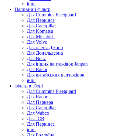
інші
Паливний фільтр
Для Cummins Fleetguard
Для Перкінса
Для Caterpillar
Для Komatsu
Для Mitsubish
Для Volvo
Для оленя Джона
Для Дональдсона
Для Benz
Для інших вантажівок Janpan
Для Racor
Для китайських вантажівок
інші
фільтр в зборі
Для Cummins Fleetguard
Для Racor
Для Паркера
Для Caterpillar
Для Wabco
Для JCB
Для Перкінса
інші
Для Болдуїна