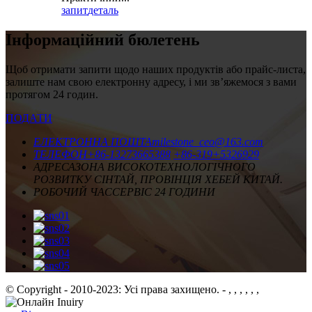
запит
деталь
Інформаційний бюлетень
Щоб отримати запити щодо наших продуктів або прайс-листа,
залиште нам свою електронну адресу, і ми зв’яжемося з вами
протягом 24 годин.
ПОДАТИ
ЕЛЕКТРОННА ПОШТА
milestone_ceo@163.com
ТЕЛЕФОН
+86-13273665388
+86-319+5326929
АДРЕСА
ЗОНА ВИСОКОТЕХНОЛОГІЧНОГО
РОЗВИТКУ СІНТАЙ, ПРОВІНЦІЯ ХЕБЕЙ КИТАЙ.
РОБОЧИЙ ЧАС
СЕРВІС 24 ГОДИНИ
© Copyright - 2010-2023: Усі права захищено.
- , , , , , ,