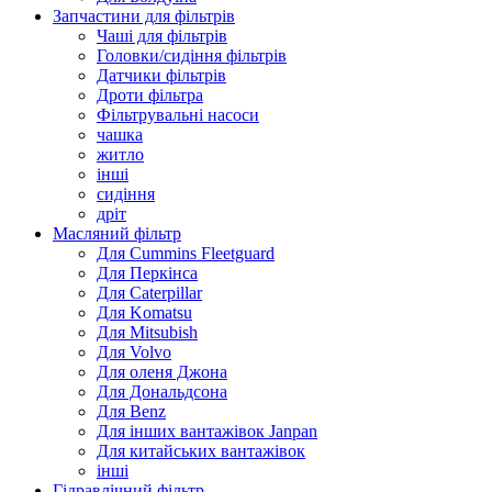
Запчастини для фільтрів
Чаші для фільтрів
Головки/сидіння фільтрів
Датчики фільтрів
Дроти фільтра
Фільтрувальні насоси
чашка
житло
інші
сидіння
дріт
Масляний фільтр
Для Cummins Fleetguard
Для Перкінса
Для Caterpillar
Для Komatsu
Для Mitsubish
Для Volvo
Для оленя Джона
Для Дональдсона
Для Benz
Для інших вантажівок Janpan
Для китайських вантажівок
інші
Гідравлічний фільтр