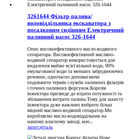
3261644 Фільтр палива/
водовіддільника екскаватора з
посадковим сидінням Електричний
паливний насос 326-1644
Опис високоефективного масло-водяного
сепаратора. Високоефективний масляно-
водяний сепаратор використовується для
видалення майже всієї вільної води, 90%
емульгованої води та менших забруднюючих
речовин, одночасно допомагаючи
подовжити термін служби паливних фільтрів
і точних паливних форсунок.Корозія
інжектора призведе до втрати потужності та
збільшення витрати палива.Тому для захисту
інжектора дуже важливо вибрати більш
міцний масляно-водяний сепаратор.Ми
виробляємо масло-водовіддільник на
нашому власному заводі, кон...
запит
деталь