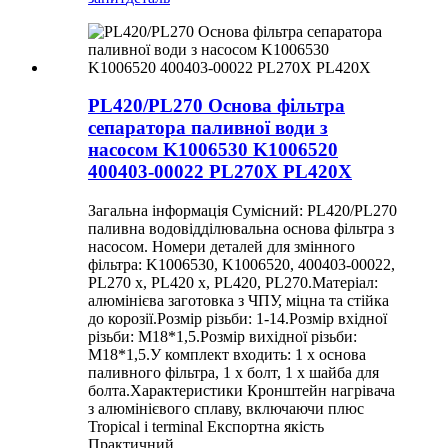
PL420/PL270 Основа фільтра
сепаратора паливної води з
насосом K1006530 K1006520
400403-00022 PL270X PL420X
Загальна інформація Сумісний: PL420/PL270
паливна водовідділювальна основа фільтра з
насосом. Номери деталей для змінного
фільтра: K1006530, K1006520, 400403-00022,
PL270 x, PL420 x, PL420, PL270.Матеріал:
алюмінієва заготовка з ЧПУ, міцна та стійка
до корозії.Розмір різьби: 1-14.Розмір вхідної
різьби: М18*1,5.Розмір вихідної різьби:
М18*1,5.У комплект входить: 1 х основа
паливного фільтра, 1 х болт, 1 х шайба для
болта.Характеристики Кронштейн нагрівача
з алюмінієвого сплаву, включаючи плюс
Tropical і terminal Експортна якість
Практичний...