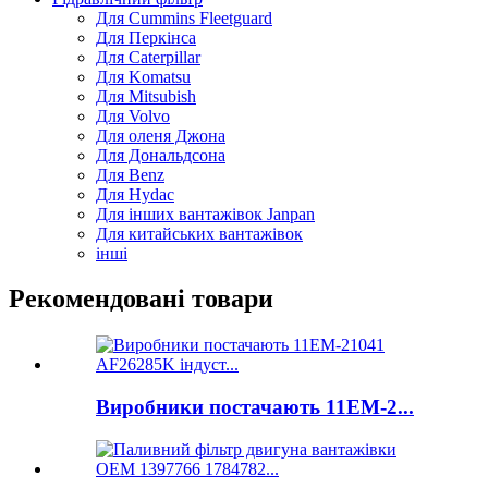
Для Cummins Fleetguard
Для Перкінса
Для Caterpillar
Для Komatsu
Для Mitsubish
Для Volvo
Для оленя Джона
Для Дональдсона
Для Benz
Для Hydac
Для інших вантажівок Janpan
Для китайських вантажівок
інші
Рекомендовані товари
Виробники постачають 11ЕМ-2...