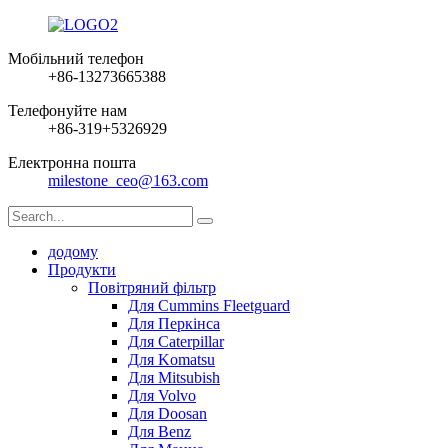
Мобільний телефон
+86-13273665388
Телефонуйте нам
+86-319+5326929
Електронна пошта
milestone_ceo@163.com
додому
Продукти
Повітряний фільтр
Для Cummins Fleetguard
Для Перкінса
Для Caterpillar
Для Komatsu
Для Mitsubish
Для Volvo
Для Doosan
Для Benz