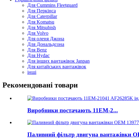
Для Cummins Fleetguard
Для Перкінса
Для Caterpillar
Для Komatsu
Для Mitsubish
Для Volvo
Для оленя Джона
Для Дональдсона
Для Benz
Для Hydac
Для інших вантажівок Janpan
Для китайських вантажівок
інші
Рекомендовані товари
Виробники постачають 11ЕМ-2...
Паливний фільтр двигуна вантажівки OE