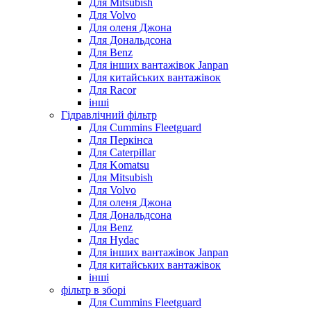
Для Mitsubish
Для Volvo
Для оленя Джона
Для Дональдсона
Для Benz
Для інших вантажівок Janpan
Для китайських вантажівок
Для Racor
інші
Гідравлічний фільтр
Для Cummins Fleetguard
Для Перкінса
Для Caterpillar
Для Komatsu
Для Mitsubish
Для Volvo
Для оленя Джона
Для Дональдсона
Для Benz
Для Hydac
Для інших вантажівок Janpan
Для китайських вантажівок
інші
фільтр в зборі
Для Cummins Fleetguard