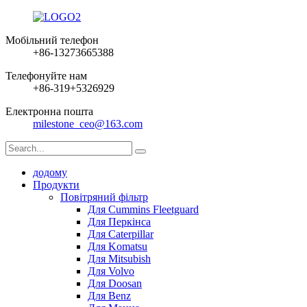
Мобільний телефон
+86-13273665388
Телефонуйте нам
+86-319+5326929
Електронна пошта
milestone_ceo@163.com
додому
Продукти
Повітряний фільтр
Для Cummins Fleetguard
Для Перкінса
Для Caterpillar
Для Komatsu
Для Mitsubish
Для Volvo
Для Doosan
Для Benz