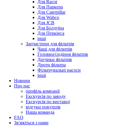
Для Racor
Для Паркера
Для Caterpillar
Для Wabco
Для JCB
Для Болдуїна
Для Перкінса
інші
Запчастини для фільтрів
Чаші для фільтрів
Головки/сидіння фільтрів
Датчики фільтрів
Дроти фільтра
Фільтрувальні насоси
інші
Новини
Про нас
профіль компанії
Екскурсія по заводу
Екскурсія по виставці
відгуки покупців
Наша команда
FAQ
Зв'яжіться з нами