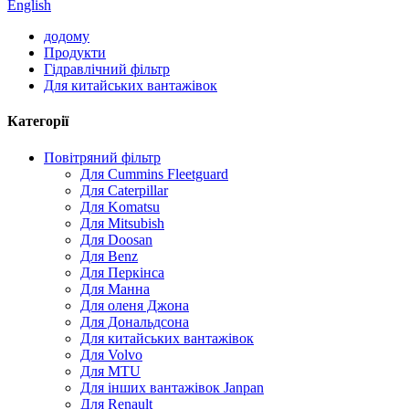
English
додому
Продукти
Гідравлічний фільтр
Для китайських вантажівок
Категорії
Повітряний фільтр
Для Cummins Fleetguard
Для Caterpillar
Для Komatsu
Для Mitsubish
Для Doosan
Для Benz
Для Перкінса
Для Манна
Для оленя Джона
Для Дональдсона
Для китайських вантажівок
Для Volvo
Для MTU
Для інших вантажівок Janpan
Для Renault