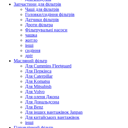
Запчастини для фільтрів
Чаші для фільтрів
Головки/сидіння фільтрів
Датчики фільтрів
Дроти фільтра
Фільтрувальні насоси
чашка
житло
інші
сидіння
дріт
Масляний фільтр
Для Cummins Fleetguard
Для Перкінса
Для Caterpillar
Для Komatsu
Для Mitsubish
Для Volvo
Для оленя Джона
Для Дональдсона
Для Benz
Для інших вантажівок Janpan
Для китайських вантажівок
інші
Гідравлічний фільтр