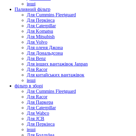
інші
Паливний фільтр
Для Cummins Fleetguard
Для Перкінса
Для Caterpillar
Для Komatsu
Для Mitsubish
Для Volvo
Для оленя Джона
Для Дональдсона
Для Benz
Для інших вантажівок Janpan
Для Racor
Для китайських вантажівок
інші
фільтр в зборі
Для Cummins Fleetguard
Для Racor
Для Паркера
Для Caterpillar
Для Wabco
Для JCB
Для Перкінса
інші
Для Болдуїна