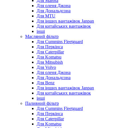
Для Манна
Для оленя Джона
Для Дональдсона
Для MTU
Для інших вантажівок Janpan
Для китайських вантажівок
інші
Масляний фільтр
Для Cummins Fleetguard
Для Перкінса
Для Caterpillar
Для Komatsu
Для Mitsubish
Для Volvo
Для оленя Джона
Для Дональдсона
Для Benz
Для інших вантажівок Janpan
Для китайських вантажівок
інші
Паливний фільтр
Для Cummins Fleetguard
Для Перкінса
Для Caterpillar
Для Komatsu