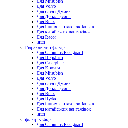
Для Mitsubish
Для Volvo
Для оленя Джона
Для Дональдсона
Для Benz
Для інших вантажівок Janpan
Для китайських вантажівок
Для Racor
інші
Гідравлічний фільтр
Для Cummins Fleetguard
Для Перкінса
Для Caterpillar
Для Komatsu
Для Mitsubish
Для Volvo
Для оленя Джона
Для Дональдсона
Для Benz
Для Hydac
Для інших вантажівок Janpan
Для китайських вантажівок
інші
фільтр в зборі
Для Cummins Fleetguard