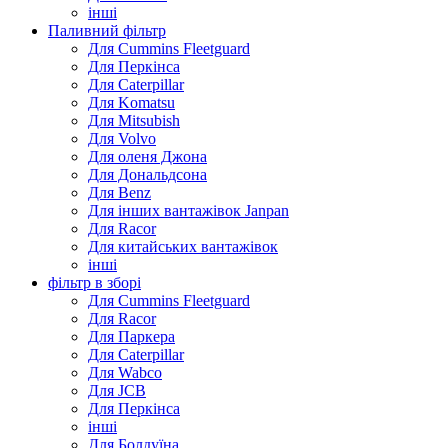
інші
Паливний фільтр
Для Cummins Fleetguard
Для Перкінса
Для Caterpillar
Для Komatsu
Для Mitsubish
Для Volvo
Для оленя Джона
Для Дональдсона
Для Benz
Для інших вантажівок Janpan
Для Racor
Для китайських вантажівок
інші
фільтр в зборі
Для Cummins Fleetguard
Для Racor
Для Паркера
Для Caterpillar
Для Wabco
Для JCB
Для Перкінса
інші
Для Болдуїна