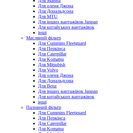
Для Манна
Для оленя Джона
Для Дональдсона
Для MTU
Для інших вантажівок Janpan
Для китайських вантажівок
інші
Масляний фільтр
Для Cummins Fleetguard
Для Перкінса
Для Caterpillar
Для Komatsu
Для Mitsubish
Для Volvo
Для оленя Джона
Для Дональдсона
Для Benz
Для інших вантажівок Janpan
Для китайських вантажівок
інші
Паливний фільтр
Для Cummins Fleetguard
Для Перкінса
Для Caterpillar
Для Komatsu