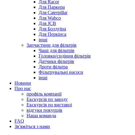
Для Racor
Для Паркера
Для Caterpillar
Для Wabco
Для JCB
Для Болдуїна
Для Перкінса
інші
Запчастини для фільтрів
Чаші для фільтрів
Головки/сидіння фільтрів
Датчики фільтрів
Дроти фільтра
Фільтрувальні насоси
інші
Новини
Про нас
профіль компанії
Екскурсія по заводу
Екскурсія по виставці
відгуки покупців
Наша команда
FAQ
Зв'яжіться з нами