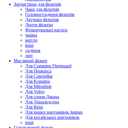
Запчастини для фільтрів
Чаші для фільтрів
Головки/сидіння фільтрів
Датчики фільтрів
Дроти фільтра
Фільтрувальні насоси
чашка
житло
інші
сидіння
дріт
Масляний фільтр
Для Cummins Fleetguard
Для Перкінса
Для Caterpillar
Для Komatsu
Для Mitsubish
Для Volvo
Для оленя Джона
Для Дональдсона
Для Benz
Для інших вантажівок Janpan
Для китайських вантажівок
інші
Гідравлічний фільтр