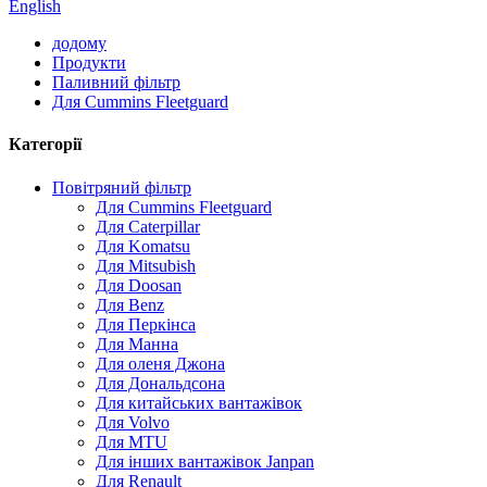
English
додому
Продукти
Паливний фільтр
Для Cummins Fleetguard
Категорії
Повітряний фільтр
Для Cummins Fleetguard
Для Caterpillar
Для Komatsu
Для Mitsubish
Для Doosan
Для Benz
Для Перкінса
Для Манна
Для оленя Джона
Для Дональдсона
Для китайських вантажівок
Для Volvo
Для MTU
Для інших вантажівок Janpan
Для Renault