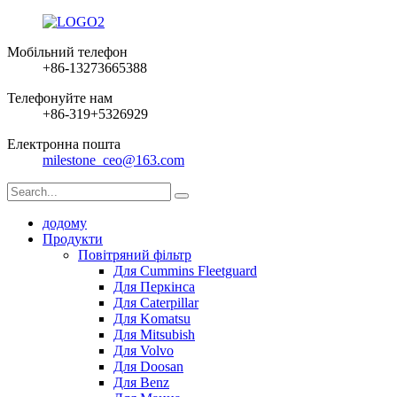
Мобільний телефон
+86-13273665388
Телефонуйте нам
+86-319+5326929
Електронна пошта
milestone_ceo@163.com
додому
Продукти
Повітряний фільтр
Для Cummins Fleetguard
Для Перкінса
Для Caterpillar
Для Komatsu
Для Mitsubish
Для Volvo
Для Doosan
Для Benz