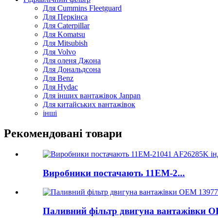
Для Cummins Fleetguard
Для Перкінса
Для Caterpillar
Для Komatsu
Для Mitsubish
Для Volvo
Для оленя Джона
Для Дональдсона
Для Benz
Для Hydac
Для інших вантажівок Janpan
Для китайських вантажівок
інші
Рекомендовані товари
Виробники постачають 11ЕМ-2...
Паливний фільтр двигуна вантажівки OE