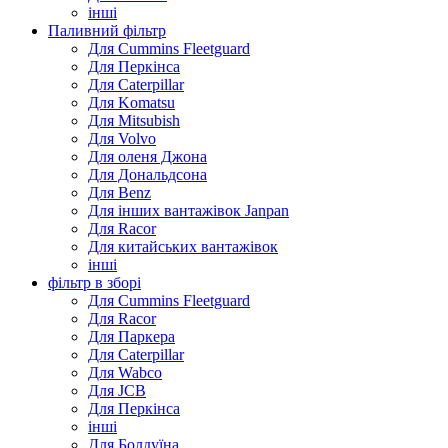
інші
Паливний фільтр
Для Cummins Fleetguard
Для Перкінса
Для Caterpillar
Для Komatsu
Для Mitsubish
Для Volvo
Для оленя Джона
Для Дональдсона
Для Benz
Для інших вантажівок Janpan
Для Racor
Для китайських вантажівок
інші
фільтр в зборі
Для Cummins Fleetguard
Для Racor
Для Паркера
Для Caterpillar
Для Wabco
Для JCB
Для Перкінса
інші
Для Болдуїна