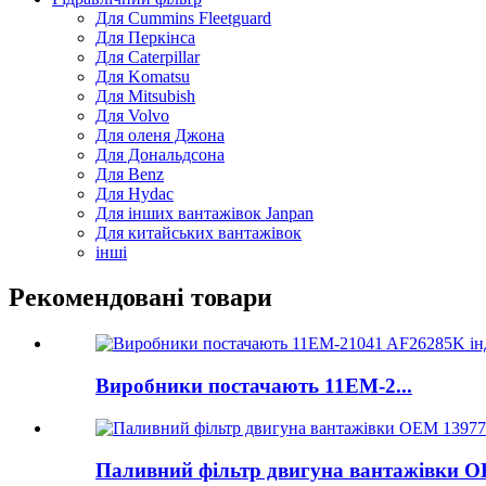
Для Cummins Fleetguard
Для Перкінса
Для Caterpillar
Для Komatsu
Для Mitsubish
Для Volvo
Для оленя Джона
Для Дональдсона
Для Benz
Для Hydac
Для інших вантажівок Janpan
Для китайських вантажівок
інші
Рекомендовані товари
Виробники постачають 11ЕМ-2...
Паливний фільтр двигуна вантажівки OE