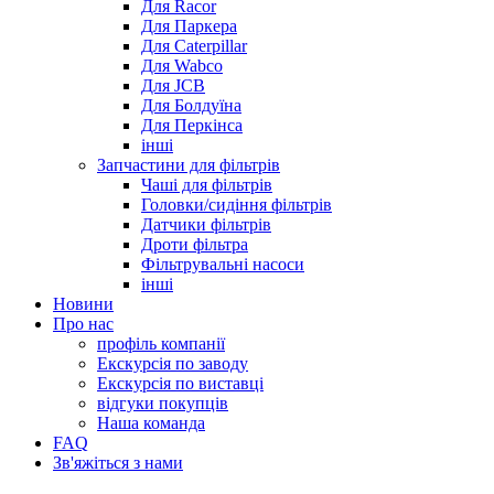
Для Racor
Для Паркера
Для Caterpillar
Для Wabco
Для JCB
Для Болдуїна
Для Перкінса
інші
Запчастини для фільтрів
Чаші для фільтрів
Головки/сидіння фільтрів
Датчики фільтрів
Дроти фільтра
Фільтрувальні насоси
інші
Новини
Про нас
профіль компанії
Екскурсія по заводу
Екскурсія по виставці
відгуки покупців
Наша команда
FAQ
Зв'яжіться з нами