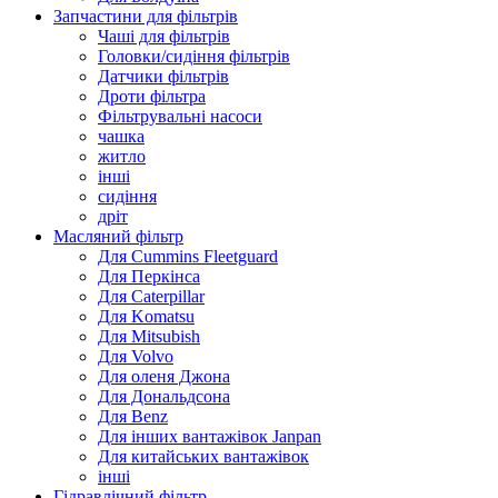
Запчастини для фільтрів
Чаші для фільтрів
Головки/сидіння фільтрів
Датчики фільтрів
Дроти фільтра
Фільтрувальні насоси
чашка
житло
інші
сидіння
дріт
Масляний фільтр
Для Cummins Fleetguard
Для Перкінса
Для Caterpillar
Для Komatsu
Для Mitsubish
Для Volvo
Для оленя Джона
Для Дональдсона
Для Benz
Для інших вантажівок Janpan
Для китайських вантажівок
інші
Гідравлічний фільтр