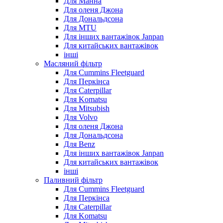
Для Манна
Для оленя Джона
Для Дональдсона
Для MTU
Для інших вантажівок Janpan
Для китайських вантажівок
інші
Масляний фільтр
Для Cummins Fleetguard
Для Перкінса
Для Caterpillar
Для Komatsu
Для Mitsubish
Для Volvo
Для оленя Джона
Для Дональдсона
Для Benz
Для інших вантажівок Janpan
Для китайських вантажівок
інші
Паливний фільтр
Для Cummins Fleetguard
Для Перкінса
Для Caterpillar
Для Komatsu