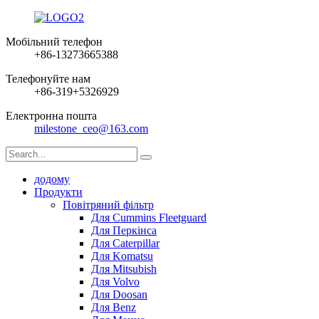
Мобільний телефон
+86-13273665388
Телефонуйте нам
+86-319+5326929
Електронна пошта
milestone_ceo@163.com
додому
Продукти
Повітряний фільтр
Для Cummins Fleetguard
Для Перкінса
Для Caterpillar
Для Komatsu
Для Mitsubish
Для Volvo
Для Doosan
Для Benz