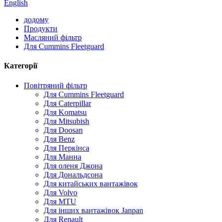
English
додому
Продукти
Масляний фільтр
Для Cummins Fleetguard
Категорії
Повітряний фільтр
Для Cummins Fleetguard
Для Caterpillar
Для Komatsu
Для Mitsubish
Для Doosan
Для Benz
Для Перкінса
Для Манна
Для оленя Джона
Для Дональдсона
Для китайських вантажівок
Для Volvo
Для MTU
Для інших вантажівок Janpan
Для Renault