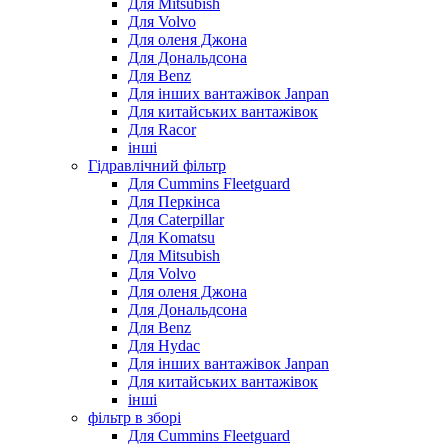
Для Mitsubish
Для Volvo
Для оленя Джона
Для Дональдсона
Для Benz
Для інших вантажівок Janpan
Для китайських вантажівок
Для Racor
інші
Гідравлічний фільтр
Для Cummins Fleetguard
Для Перкінса
Для Caterpillar
Для Komatsu
Для Mitsubish
Для Volvo
Для оленя Джона
Для Дональдсона
Для Benz
Для Hydac
Для інших вантажівок Janpan
Для китайських вантажівок
інші
фільтр в зборі
Для Cummins Fleetguard