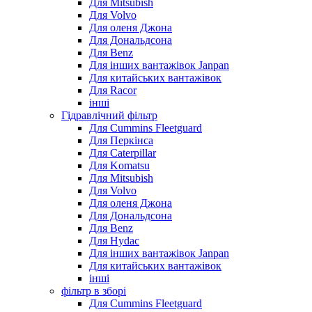
Для Mitsubish
Для Volvo
Для оленя Джона
Для Дональдсона
Для Benz
Для інших вантажівок Janpan
Для китайських вантажівок
Для Racor
інші
Гідравлічний фільтр
Для Cummins Fleetguard
Для Перкінса
Для Caterpillar
Для Komatsu
Для Mitsubish
Для Volvo
Для оленя Джона
Для Дональдсона
Для Benz
Для Hydac
Для інших вантажівок Janpan
Для китайських вантажівок
інші
фільтр в зборі
Для Cummins Fleetguard