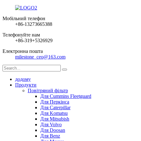
Мобільний телефон
+86-13273665388
Телефонуйте нам
+86-319+5326929
Електронна пошта
milestone_ceo@163.com
додому
Продукти
Повітряний фільтр
Для Cummins Fleetguard
Для Перкінса
Для Caterpillar
Для Komatsu
Для Mitsubish
Для Volvo
Для Doosan
Для Benz