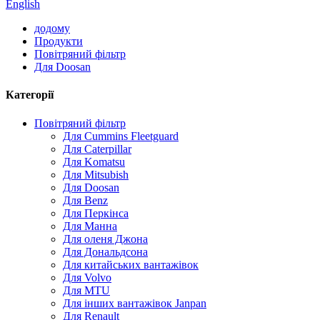
English
додому
Продукти
Повітряний фільтр
Для Doosan
Категорії
Повітряний фільтр
Для Cummins Fleetguard
Для Caterpillar
Для Komatsu
Для Mitsubish
Для Doosan
Для Benz
Для Перкінса
Для Манна
Для оленя Джона
Для Дональдсона
Для китайських вантажівок
Для Volvo
Для MTU
Для інших вантажівок Janpan
Для Renault