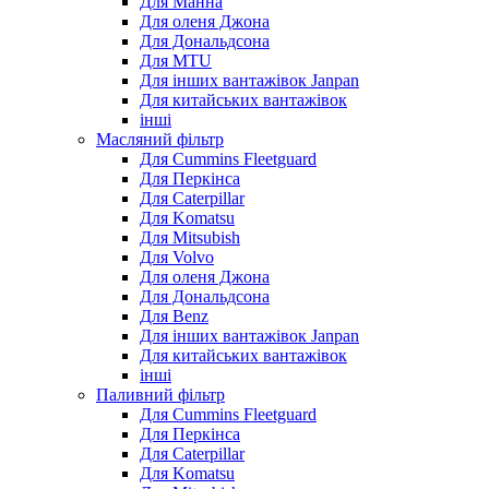
Для Манна
Для оленя Джона
Для Дональдсона
Для MTU
Для інших вантажівок Janpan
Для китайських вантажівок
інші
Масляний фільтр
Для Cummins Fleetguard
Для Перкінса
Для Caterpillar
Для Komatsu
Для Mitsubish
Для Volvo
Для оленя Джона
Для Дональдсона
Для Benz
Для інших вантажівок Janpan
Для китайських вантажівок
інші
Паливний фільтр
Для Cummins Fleetguard
Для Перкінса
Для Caterpillar
Для Komatsu