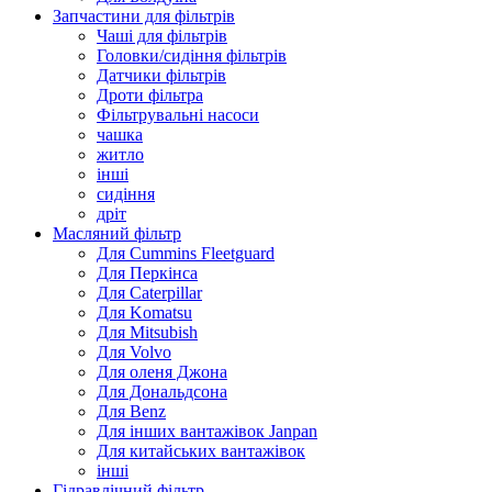
Запчастини для фільтрів
Чаші для фільтрів
Головки/сидіння фільтрів
Датчики фільтрів
Дроти фільтра
Фільтрувальні насоси
чашка
житло
інші
сидіння
дріт
Масляний фільтр
Для Cummins Fleetguard
Для Перкінса
Для Caterpillar
Для Komatsu
Для Mitsubish
Для Volvo
Для оленя Джона
Для Дональдсона
Для Benz
Для інших вантажівок Janpan
Для китайських вантажівок
інші
Гідравлічний фільтр