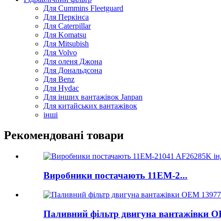
Для Cummins Fleetguard
Для Перкінса
Для Caterpillar
Для Komatsu
Для Mitsubish
Для Volvo
Для оленя Джона
Для Дональдсона
Для Benz
Для Hydac
Для інших вантажівок Janpan
Для китайських вантажівок
інші
Рекомендовані товари
Виробники постачають 11ЕМ-2...
Паливний фільтр двигуна вантажівки OE