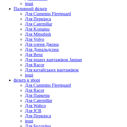
інші
Паливний фільтр
Для Cummins Fleetguard
Для Перкінса
Для Caterpillar
Для Komatsu
Для Mitsubish
Для Volvo
Для оленя Джона
Для Дональдсона
Для Benz
Для інших вантажівок Janpan
Для Racor
Для китайських вантажівок
інші
фільтр в зборі
Для Cummins Fleetguard
Для Racor
Для Паркера
Для Caterpillar
Для Wabco
Для JCB
Для Перкінса
інші
Для Болдуїна