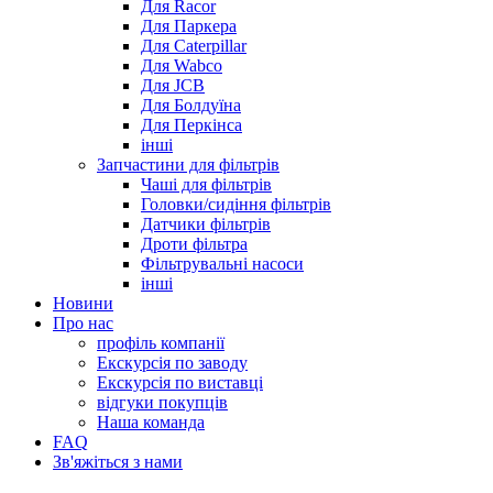
Для Racor
Для Паркера
Для Caterpillar
Для Wabco
Для JCB
Для Болдуїна
Для Перкінса
інші
Запчастини для фільтрів
Чаші для фільтрів
Головки/сидіння фільтрів
Датчики фільтрів
Дроти фільтра
Фільтрувальні насоси
інші
Новини
Про нас
профіль компанії
Екскурсія по заводу
Екскурсія по виставці
відгуки покупців
Наша команда
FAQ
Зв'яжіться з нами