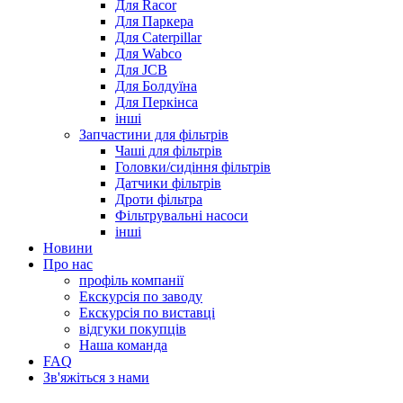
Для Racor
Для Паркера
Для Caterpillar
Для Wabco
Для JCB
Для Болдуїна
Для Перкінса
інші
Запчастини для фільтрів
Чаші для фільтрів
Головки/сидіння фільтрів
Датчики фільтрів
Дроти фільтра
Фільтрувальні насоси
інші
Новини
Про нас
профіль компанії
Екскурсія по заводу
Екскурсія по виставці
відгуки покупців
Наша команда
FAQ
Зв'яжіться з нами