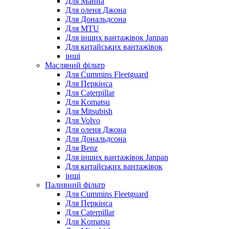
Для Манна
Для оленя Джона
Для Дональдсона
Для MTU
Для інших вантажівок Janpan
Для китайських вантажівок
інші
Масляний фільтр
Для Cummins Fleetguard
Для Перкінса
Для Caterpillar
Для Komatsu
Для Mitsubish
Для Volvo
Для оленя Джона
Для Дональдсона
Для Benz
Для інших вантажівок Janpan
Для китайських вантажівок
інші
Паливний фільтр
Для Cummins Fleetguard
Для Перкінса
Для Caterpillar
Для Komatsu