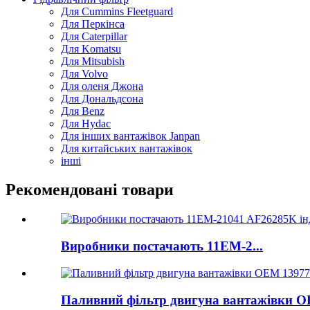
Для Cummins Fleetguard
Для Перкінса
Для Caterpillar
Для Komatsu
Для Mitsubish
Для Volvo
Для оленя Джона
Для Дональдсона
Для Benz
Для Hydac
Для інших вантажівок Janpan
Для китайських вантажівок
інші
Рекомендовані товари
Виробники постачають 11ЕМ-2...
Паливний фільтр двигуна вантажівки OE