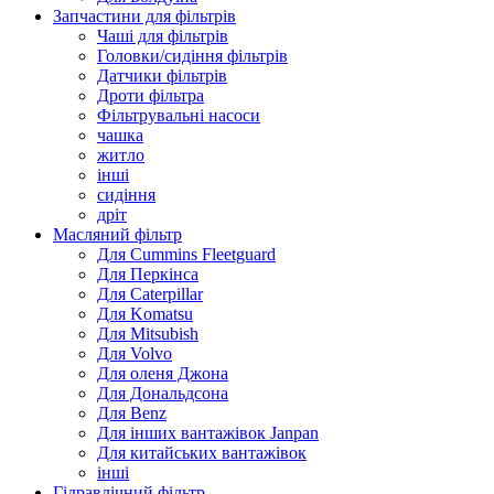
Запчастини для фільтрів
Чаші для фільтрів
Головки/сидіння фільтрів
Датчики фільтрів
Дроти фільтра
Фільтрувальні насоси
чашка
житло
інші
сидіння
дріт
Масляний фільтр
Для Cummins Fleetguard
Для Перкінса
Для Caterpillar
Для Komatsu
Для Mitsubish
Для Volvo
Для оленя Джона
Для Дональдсона
Для Benz
Для інших вантажівок Janpan
Для китайських вантажівок
інші
Гідравлічний фільтр