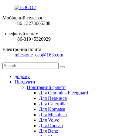
Мобільний телефон
+86-13273665388
Телефонуйте нам
+86-319+5326929
Електронна пошта
milestone_ceo@163.com
додому
Продукти
Повітряний фільтр
Для Cummins Fleetguard
Для Перкінса
Для Caterpillar
Для Komatsu
Для Mitsubish
Для Volvo
Для Doosan
Для Benz