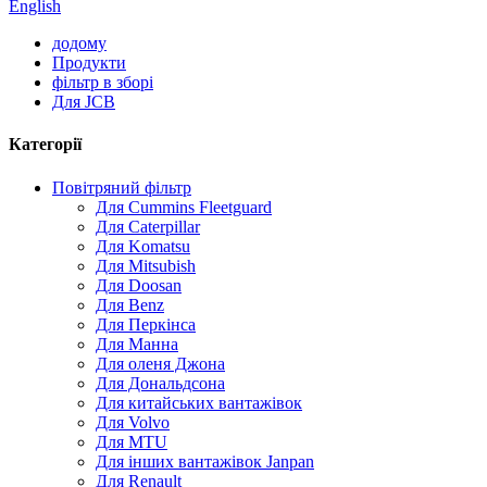
English
додому
Продукти
фільтр в зборі
Для JCB
Категорії
Повітряний фільтр
Для Cummins Fleetguard
Для Caterpillar
Для Komatsu
Для Mitsubish
Для Doosan
Для Benz
Для Перкінса
Для Манна
Для оленя Джона
Для Дональдсона
Для китайських вантажівок
Для Volvo
Для MTU
Для інших вантажівок Janpan
Для Renault