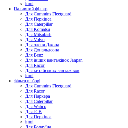
інші
Паливний фільтр
Для Cummins Fleetguard
Для Перкінса
Для Caterpillar
Для Komatsu
Для Mitsubish
Для Volvo
Для оленя Джона
Для Дональдсона
Для Benz
Для інших вантажівок Janpan
Для Racor
Для китайських вантажівок
інші
фільтр в зборі
Для Cummins Fleetguard
Для Racor
Для Паркера
Для Caterpillar
Для Wabco
Для JCB
Для Перкінса
інші
Для Болдуїна