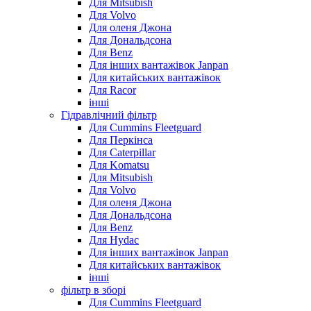
Для Mitsubish
Для Volvo
Для оленя Джона
Для Дональдсона
Для Benz
Для інших вантажівок Janpan
Для китайських вантажівок
Для Racor
інші
Гідравлічний фільтр
Для Cummins Fleetguard
Для Перкінса
Для Caterpillar
Для Komatsu
Для Mitsubish
Для Volvo
Для оленя Джона
Для Дональдсона
Для Benz
Для Hydac
Для інших вантажівок Janpan
Для китайських вантажівок
інші
фільтр в зборі
Для Cummins Fleetguard