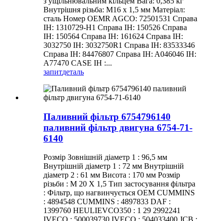
з ущільнювальним кільцем Вага: 0,385 кг
Внутрішня різьба: M16 x 1,5 мм Матеріал:
сталь Номер OEMR AGCO: 72501531 Справа
IH: 1310729-H1 Справа IH: 150526 Справа
IH: 150564 Справа IH: 161624 Справа IH:
3032750 IH: 3032750R1 Справа IH: 83533346
Справа IH: 84476807 Справа IH: A046046 IH:
A77470 CASE IH :...
запит
деталь
Паливний фільтр 6754796140
паливний фільтр двигуна 6754-71-
6140
Розмір Зовнішній діаметр 1 : 96,5 мм
Внутрішній діаметр 1 : 72 мм Внутрішній
діаметр 2 : 61 мм Висота : 170 мм Розмір
різьби : M 20 X 1,5 Тип застосування фільтра
: Фільтр, що нагвинчується OEM CUMMINS
: 4894548 CUMMINS : 4897833 DAF :
1399760 HEULIEVCO350 : 1 29 2992241
IVECO : 500039730 IVECO : 504033400 JCB :