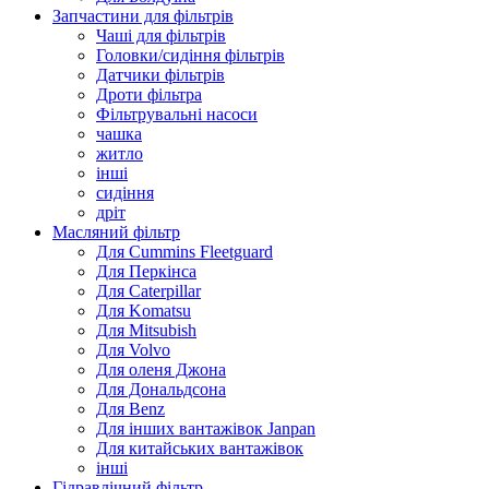
Запчастини для фільтрів
Чаші для фільтрів
Головки/сидіння фільтрів
Датчики фільтрів
Дроти фільтра
Фільтрувальні насоси
чашка
житло
інші
сидіння
дріт
Масляний фільтр
Для Cummins Fleetguard
Для Перкінса
Для Caterpillar
Для Komatsu
Для Mitsubish
Для Volvo
Для оленя Джона
Для Дональдсона
Для Benz
Для інших вантажівок Janpan
Для китайських вантажівок
інші
Гідравлічний фільтр