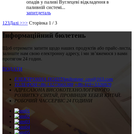
опадів у паливі Вуглецеві відкладення в
паливній системі...
запит
деталь
1
2
3
Далі >
>>
Сторінка 1 / 3
Інформаційний бюлетень
Щоб отримати запити щодо наших продуктів або прайс-листа,
залиште нам свою електронну адресу, і ми зв’яжемося з вами
протягом 24 годин.
ПОДАТИ
ЕЛЕКТРОННА ПОШТА
milestone_ceo@163.com
ТЕЛЕФОН
+86-13273665388
+86-319+5326929
АДРЕСА
ЗОНА ВИСОКОТЕХНОЛОГІЧНОГО
РОЗВИТКУ СІНТАЙ, ПРОВІНЦІЯ ХЕБЕЙ КИТАЙ.
РОБОЧИЙ ЧАС
СЕРВІС 24 ГОДИНИ