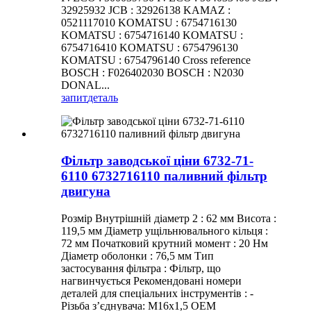
32925932 JCB : 32926138 KAMAZ :
0521117010 KOMATSU : 6754716130
KOMATSU : 6754716140 KOMATSU :
6754716410 KOMATSU : 6754796130
KOMATSU : 6754796140 Cross reference
BOSCH : F026402030 BOSCH : N2030
DONAL...
запит
деталь
Фільтр заводської ціни 6732-71-
6110 6732716110 паливний фільтр
двигуна
Розмір Внутрішній діаметр 2 : 62 мм Висота :
119,5 мм Діаметр ущільнювального кільця :
72 мм Початковий крутний момент : 20 Нм
Діаметр оболонки : 76,5 мм Тип
застосування фільтра : Фільтр, що
нагвинчується Рекомендовані номери
деталей для спеціальних інструментів : -
Різьба з’єднувача: M16x1,5 OEM