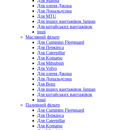
Для Манна
Для оленя Джона
Для Дональдсона
Для MTU
Для інших вантажівок Janpan
Для китайських вантажівок
інші
Масляний фільтр
Для Cummins Fleetguard
Для Перкінса
Для Caterpillar
Для Komatsu
Для Mitsubish
Для Volvo
Для оленя Джона
Для Дональдсона
Для Benz
Для інших вантажівок Janpan
Для китайських вантажівок
інші
Паливний фільтр
Для Cummins Fleetguard
Для Перкінса
Для Caterpillar
Для Komatsu