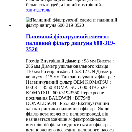
більшість людей, а інший внутрішній...
запит
деталь
Паливний фільтруючий елемент
паливний фільтр двигуна 600-319-
3520
Розмір Внутрішній діаметр : 98 мм Висота :
286 мм Діаметр ущільнювального кільця :
110 мм Розмір різьби : 1 5/8-12 UN Діаметр
корпусу : 115 мм Тип застосування фільтра :
Нагвинчуваний фільтр OEM KOMATSU :
600-311-3550 KOMATSU : 600-319-3520
KOMATSU : 600-319-3550 Перехресне
посилання BALDWIN : BF7948
DONALDSON : P553500 Експлуатаційні
характеристики паливного фільтра Якщо
фільтр встановлено в паливопроводі, він
називається зовнішнім фільтром;інакше
внутрішній фільтр відноситься до фільтра,
встановленого всередині паливного насоса