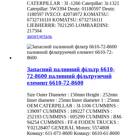
CATERPILLAR : 3I -1266 Caterpillar: 3i-1321
Caterpillar: 5W3394 Deutz: 01180597 Deutz:
1180597 IVECO: 42074972 KOMATSU:
6732716110 KOMATSU: 6732716111
LIEBHERRR: 7021295 LOMBARDINI:
217504
запит
деталь
Запасний паливний фільтр 6610-
72-8600 паливний фільтруючий
елемент 6610-72-8600
Size Outer Diameter : 150mm Height : 252mm
Inner diameter : 25mm Inner diameter 1 : 25mm
OEM CATERPILLAR : 3I-1106 CUMMINS :
139097 CUMMINS : 189227 CUMMINS :
252193 CUMMINS : 695299 CUMMINS : BM-
94254 CUMMINS : FF-8 FODEN TRUCKS :
Y02128407 GENERAL Motors: 5574808
Комацу: 611-071-8600 Комацу: 6610-61-8600