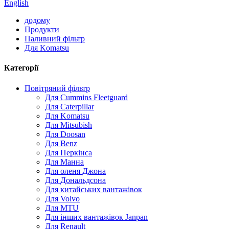
English
додому
Продукти
Паливний фільтр
Для Komatsu
Категорії
Повітряний фільтр
Для Cummins Fleetguard
Для Caterpillar
Для Komatsu
Для Mitsubish
Для Doosan
Для Benz
Для Перкінса
Для Манна
Для оленя Джона
Для Дональдсона
Для китайських вантажівок
Для Volvo
Для MTU
Для інших вантажівок Janpan
Для Renault