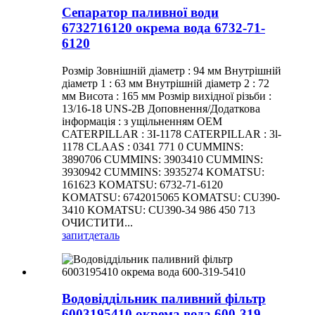
Сепаратор паливної води
6732716120 окрема вода 6732-71-
6120
Розмір Зовнішній діаметр : 94 мм Внутрішній
діаметр 1 : 63 мм Внутрішній діаметр 2 : 72
мм Висота : 165 мм Розмір вихідної різьби :
13/16-18 UNS-2B Доповнення/Додаткова
інформація : з ущільненням OEM
CATERPILLAR : 3I-1178 CATERPILLAR : 3l-
1178 CLAAS : 0341 771 0 CUMMINS:
3890706 CUMMINS: 3903410 CUMMINS:
3930942 CUMMINS: 3935274 KOMATSU:
161623 KOMATSU: 6732-71-6120
KOMATSU: 6742015065 KOMATSU: CU390-
3410 KOMATSU: CU390-34 986 450 713
ОЧИСТИТИ...
запит
деталь
Водовіддільник паливний фільтр
6003195410 окрема вода 600-319-