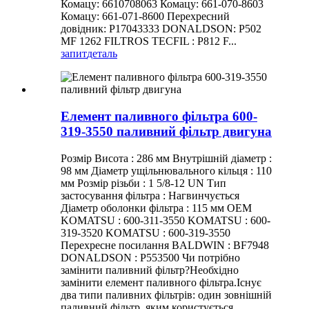
Комацу: 6610708063 Комацу: 661-070-8603
Комацу: 661-071-8600 Перехресний
довідник: P17043333 DONALDSON: P502
MF 1262 FILTROS TECFIL : P812 F...
запит
деталь
Елемент паливного фільтра 600-
319-3550 паливний фільтр двигуна
Розмір Висота : 286 мм Внутрішній діаметр :
98 мм Діаметр ущільнювального кільця : 110
мм Розмір різьби : 1 5/8-12 UN Тип
застосування фільтра : Нагвинчується
Діаметр оболонки фільтра : 115 мм OEM
KOMATSU : 600-311-3550 KOMATSU : 600-
319-3520 KOMATSU : 600-319-3550
Перехресне посилання BALDWIN : BF7948
DONALDSON : P553500 Чи потрібно
замінити паливний фільтр?Необхідно
замінити елемент паливного фільтра.Існує
два типи паливних фільтрів: один зовнішній
паливний фільтр, яким користується