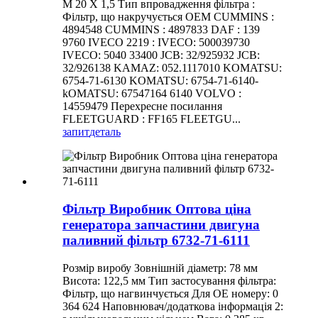
M 20 X 1,5 Тип впровадження фільтра :
Фільтр, що накручується OEM CUMMINS :
4894548 CUMMINS : 4897833 DAF : 139
9760 IVECO 2219 : IVECO: 500039730
IVECO: 5040 33400 JCB: 32/925932 JCB:
32/926138 KAMAZ: 052.1117010 KOMATSU:
6754-71-6130 KOMATSU: 6754-71-6140-
kOMATSU: 67547164 6140 VOLVO :
14559479 Перехресне посилання
FLEETGUARD : FF165 FLEETGU...
запит
деталь
Фільтр Виробник Оптова ціна
генератора запчастини двигуна
паливний фільтр 6732-71-6111
Розмір виробу Зовнішній діаметр: 78 мм
Висота: 122,5 мм Тип застосування фільтра:
Фільтр, що нагвинчується Для OE номеру: 0
364 624 Наповнювач/додаткова інформація 2: