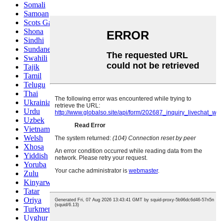
Somali
Samoan
Scots Gaelic
Shona
Sindhi
Sundanese
Swahili
Tajik
Tamil
Telugu
Thai
Ukrainian
Urdu
Uzbek
Vietnamese
Welsh
Xhosa
Yiddish
Yoruba
Zulu
Kinyarwanda
Tatar
Oriya
Turkmen
Uyghur