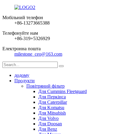
Мобільний телефон
+86-13273665388
Телефонуйте нам
+86-319+5326929
Електронна пошта
milestone_ceo@163.com
додому
Продукти
Повітряний фільтр
Для Cummins Fleetguard
Для Перкінса
Для Caterpillar
Для Komatsu
Для Mitsubish
Для Volvo
Для Doosan
Для Benz