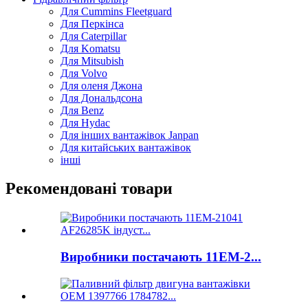
Для Cummins Fleetguard
Для Перкінса
Для Caterpillar
Для Komatsu
Для Mitsubish
Для Volvo
Для оленя Джона
Для Дональдсона
Для Benz
Для Hydac
Для інших вантажівок Janpan
Для китайських вантажівок
інші
Рекомендовані товари
Виробники постачають 11ЕМ-2...