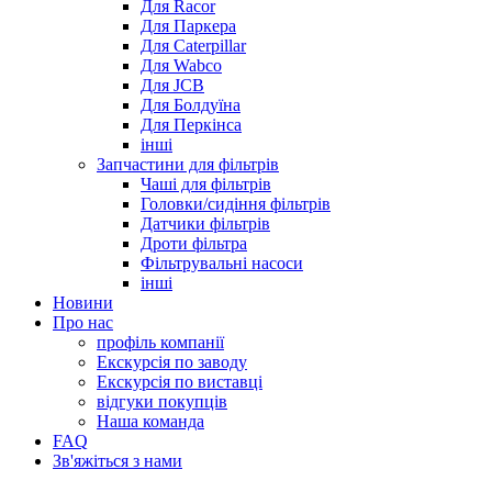
Для Racor
Для Паркера
Для Caterpillar
Для Wabco
Для JCB
Для Болдуїна
Для Перкінса
інші
Запчастини для фільтрів
Чаші для фільтрів
Головки/сидіння фільтрів
Датчики фільтрів
Дроти фільтра
Фільтрувальні насоси
інші
Новини
Про нас
профіль компанії
Екскурсія по заводу
Екскурсія по виставці
відгуки покупців
Наша команда
FAQ
Зв'яжіться з нами