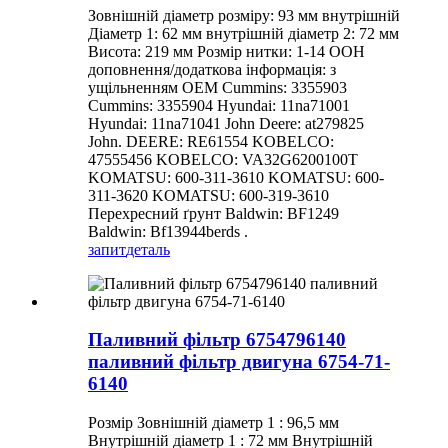
Зовнішній діаметр розміру: 93 мм внутрішній
Діаметр 1: 62 мм внутрішній діаметр 2: 72 мм
Висота: 219 мм Розмір нитки: 1-14 ООН
доповнення/додаткова інформація: з
ущільненням OEM Cummins: 3355903
Cummins: 3355904 Hyundai: 11na71001
Hyundai: 11na71041 John Deere: at279825
John. DEERE: RE61554 KOBELCO:
47555456 KOBELCO: VA32G6200100T
KOMATSU: 600-311-3610 KOMATSU: 600-
311-3620 KOMATSU: 600-319-3610
Перехресний ґрунт Baldwin: BF1249
Baldwin: Bf13944berds .
запит
деталь
Паливний фільтр 6754796140
паливний фільтр двигуна 6754-71-
6140
Розмір Зовнішній діаметр 1 : 96,5 мм
Внутрішній діаметр 1 : 72 мм Внутрішній