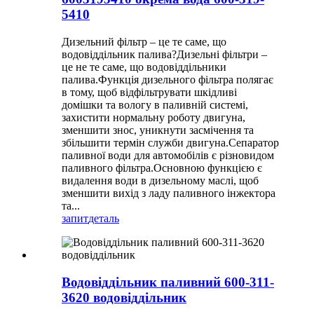
5410
Дизельний фільтр – це те саме, що
водовіддільник палива?Дизельні фільтри –
це не те саме, що водовіддільники
палива.Функція дизельного фільтра полягає
в тому, щоб відфільтрувати шкідливі
домішки та вологу в паливній системі,
захистити нормальну роботу двигуна,
зменшити знос, уникнути засмічення та
збільшити термін служби двигуна.Сепаратор
паливної води для автомобілів є різновидом
паливного фільтра.Основною функцією є
видалення води в дизельному маслі, щоб
зменшити вихід з ладу паливного інжектора
та...
запит
деталь
Водовіддільник паливний 600-311-
3620 водовіддільник