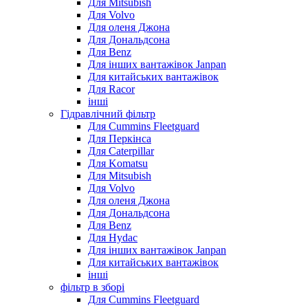
Для Mitsubish
Для Volvo
Для оленя Джона
Для Дональдсона
Для Benz
Для інших вантажівок Janpan
Для китайських вантажівок
Для Racor
інші
Гідравлічний фільтр
Для Cummins Fleetguard
Для Перкінса
Для Caterpillar
Для Komatsu
Для Mitsubish
Для Volvo
Для оленя Джона
Для Дональдсона
Для Benz
Для Hydac
Для інших вантажівок Janpan
Для китайських вантажівок
інші
фільтр в зборі
Для Cummins Fleetguard