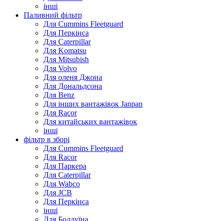
інші
Паливний фільтр
Для Cummins Fleetguard
Для Перкінса
Для Caterpillar
Для Komatsu
Для Mitsubish
Для Volvo
Для оленя Джона
Для Дональдсона
Для Benz
Для інших вантажівок Janpan
Для Racor
Для китайських вантажівок
інші
фільтр в зборі
Для Cummins Fleetguard
Для Racor
Для Паркера
Для Caterpillar
Для Wabco
Для JCB
Для Перкінса
інші
Для Болдуїна