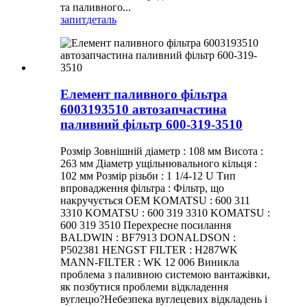
та паливного...
запит
деталь
Елемент паливного фільтра
6003193510 автозапчастина
паливний фільтр 600-319-3510
Розмір Зовнішній діаметр : 108 мм Висота :
263 мм Діаметр ущільнювального кільця :
102 мм Розмір різьби : 1 1/4-12 U Тип
впровадження фільтра : Фільтр, що
накручується OEM KOMATSU : 600 311
3310 KOMATSU : 600 319 3310 KOMATSU :
600 319 3510 Перехресне посилання
BALDWIN : BF7913 DONALDSON :
P502381 HENGST FILTER : H287WK
MANN-FILTER : WK 12 006 Виникла
проблема з паливною системою вантажівки,
як позбутися проблеми відкладення
вуглецю?Небезпека вуглецевих відкладень і