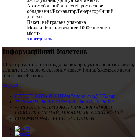
Застосування: Двигун вантажівки/
Автомобільний двигун/Промислове
обладнання/Екскаватор/Генератор/Інший
двигун
Пакет: нейтральна упаковка
Можливість постачання: 10000 шт./шт. на
місяць
запит
деталь
Інформаційний бюлетень
Щоб отримати запити щодо наших продуктів або прайс-листа,
залиште нам свою електронну адресу, і ми зв’яжемося з вами
протягом 24 годин.
ПОДАТИ
ЕЛЕКТРОННА ПОШТА
milestone_ceo@163.com
ТЕЛЕФОН
+86-13273665388
+86-319+5326929
АДРЕСА
ЗОНА ВИСОКОТЕХНОЛОГІЧНОГО
РОЗВИТКУ СІНТАЙ, ПРОВІНЦІЯ ХЕБЕЙ КИТАЙ.
РОБОЧИЙ ЧАС
СЕРВІС 24 ГОДИНИ