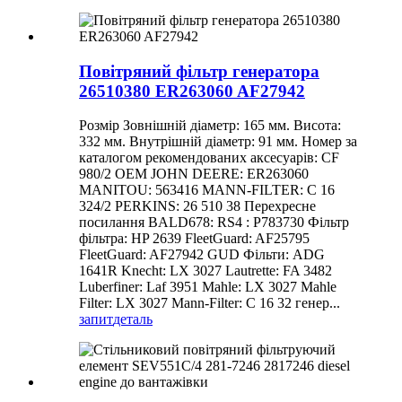
Повітряний фільтр генератора
26510380 ER263060 AF27942
Розмір Зовнішній діаметр: 165 мм. Висота:
332 мм. Внутрішній діаметр: 91 мм. Номер за
каталогом рекомендованих аксесуарів: CF
980/2 OEM JOHN DEERE: ER263060
MANITOU: 563416 MANN-FILTER: C 16
324/2 PERKINS: 26 510 38 Перехресне
посилання BALD678: RS4 : P783730 Фільтр
фільтра: HP 2639 FleetGuard: AF25795
FleetGuard: AF27942 GUD Фільти: ADG
1641R Knecht: LX 3027 Lautrette: FA 3482
Luberfiner: Laf 3951 Mahle: LX 3027 Mahle
Filter: LX 3027 Mann-Filter: C 16 32 генер...
запит
деталь