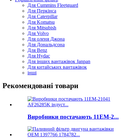
Для Cummins Fleetguard
Для Перкінса
Для Caterpillar
Для Komatsu
Для Mitsubish
Для Volvo
Для оленя Джона
Для Дональдсона
Для Benz
Для Hydac
Для інших вантажівок Janpan
Для китайських вантажівок
інші
Рекомендовані товари
Виробники постачають 11ЕМ-2...