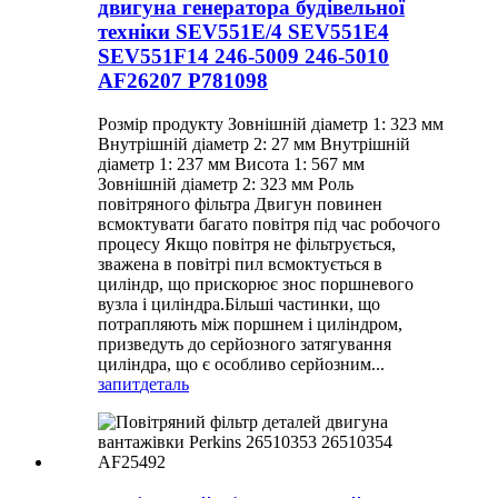
двигуна генератора будівельної
техніки SEV551E/4 SEV551E4
SEV551F14 246-5009 246-5010
AF26207 P781098
Розмір продукту Зовнішній діаметр 1: 323 мм
Внутрішній діаметр 2: 27 мм Внутрішній
діаметр 1: 237 мм Висота 1: 567 мм
Зовнішній діаметр 2: 323 мм Роль
повітряного фільтра Двигун повинен
всмоктувати багато повітря під час робочого
процесу Якщо повітря не фільтрується,
зважена в повітрі пил всмоктується в
циліндр, що прискорює знос поршневого
вузла і циліндра.Більші частинки, що
потрапляють між поршнем і циліндром,
призведуть до серйозного затягування
циліндра, що є особливо серйозним...
запит
деталь