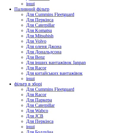
інші
Паливний фільтр
Для Cummins Fleetguard
Для Перкінса
Для Caterpillar
Для Komatsu
Для Mitsubish
Для Volvo
Для оленя Джона
Для Дональдсона
Для Benz
Для інших вантажівок Janpan
Для Racor
Для китайських вантажівок
інші
фільтр в зборі
Для Cummins Fleetguard
Для Racor
Для Паркера
Для Caterpillar
Для Wabco
Для JCB
Для Перкінса
інші
Для Болдуїна