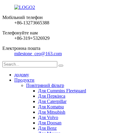
Мобільний телефон
+86-13273665388
Телефонуйте нам
+86-319+5326929
Електронна пошта
milestone_ceo@163.com
додому
Продукти
Повітряний фільтр
Для Cummins Fleetguard
Для Перкінса
Для Caterpillar
Для Komatsu
Для Mitsubish
Для Volvo
Для Doosan
Для Benz