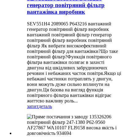
генератор повітряний фільтр
вантажівка виробник
SEV551H4 2089065 P643216 вантажний
генератор повітряний фільтр виробник
вантажний повітряний фільтр генератор
повітряний фільтр виробник повітряний
фільтр Як вибрати високоефективний
повітряний фільтр для вантажівки?Що таке
повітряний фільтр?Функція повітряного
фільтра вантажівки полягає в захисті
двигуна від шкідливих забруднюючих
речовин і небажаних часток повітря.Якщо ці
небажані частинки потраплять у двигун,
вони можуть дуже сильно вплинути на
двигун.Ця базова на вигляд функція
повітряного фільтра вантажівки відіграє
життєво важливу роль...
запит
деталь