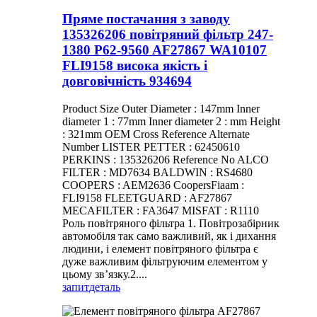
Пряме постачання з заводу
135326206 повітряний фільтр 247-
1380 P62-9560 AF27867 WA10107
FLI9158 висока якість і
довговічність 934694
Product Size Outer Diameter : 147mm Inner
diameter 1 : 77mm Inner diameter 2 : mm Height
: 321mm OEM Cross Reference Alternate
Number LISTER PETTER : 62450610
PERKINS : 135326206 Reference No ALCO
FILTER : MD7634 BALDWIN : RS4680
COOPERS : AEM2636 CoopersFiaam :
FLI9158 FLEETGUARD : AF27867
MECAFILTER : FA3647 MISFAT : R1110
Роль повітряного фільтра 1. Повітрозабірник
автомобіля так само важливий, як і дихання
людини, і елемент повітряного фільтра є
дуже важливим фільтруючим елементом у
цьому зв’язку.2....
запит
деталь