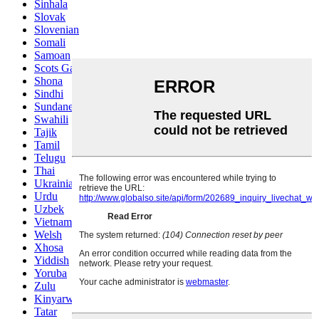
Sinhala
Slovak
Slovenian
Somali
Samoan
Scots Gaelic
Shona
Sindhi
Sundanese
Swahili
Tajik
Tamil
Telugu
Thai
Ukrainian
Urdu
Uzbek
Vietnamese
Welsh
Xhosa
Yiddish
Yoruba
Zulu
Kinyarwanda
Tatar