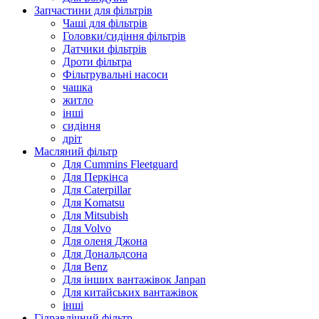
Запчастини для фільтрів
Чаші для фільтрів
Головки/сидіння фільтрів
Датчики фільтрів
Дроти фільтра
Фільтрувальні насоси
чашка
житло
інші
сидіння
дріт
Масляний фільтр
Для Cummins Fleetguard
Для Перкінса
Для Caterpillar
Для Komatsu
Для Mitsubish
Для Volvo
Для оленя Джона
Для Дональдсона
Для Benz
Для інших вантажівок Janpan
Для китайських вантажівок
інші
Гідравлічний фільтр