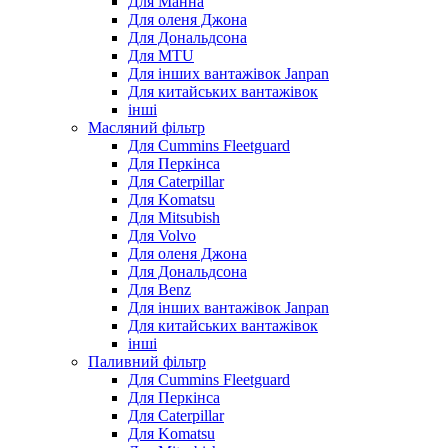
Для Манна
Для оленя Джона
Для Дональдсона
Для MTU
Для інших вантажівок Janpan
Для китайських вантажівок
інші
Масляний фільтр
Для Cummins Fleetguard
Для Перкінса
Для Caterpillar
Для Komatsu
Для Mitsubish
Для Volvo
Для оленя Джона
Для Дональдсона
Для Benz
Для інших вантажівок Janpan
Для китайських вантажівок
інші
Паливний фільтр
Для Cummins Fleetguard
Для Перкінса
Для Caterpillar
Для Komatsu