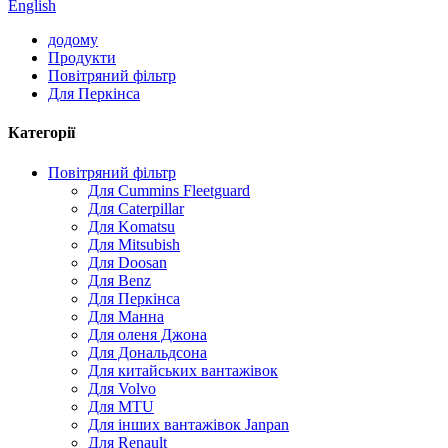
English
додому
Продукти
Повітряний фільтр
Для Перкінса
Категорії
Повітряний фільтр
Для Cummins Fleetguard
Для Caterpillar
Для Komatsu
Для Mitsubish
Для Doosan
Для Benz
Для Перкінса
Для Манна
Для оленя Джона
Для Дональдсона
Для китайських вантажівок
Для Volvo
Для MTU
Для інших вантажівок Janpan
Для Renault