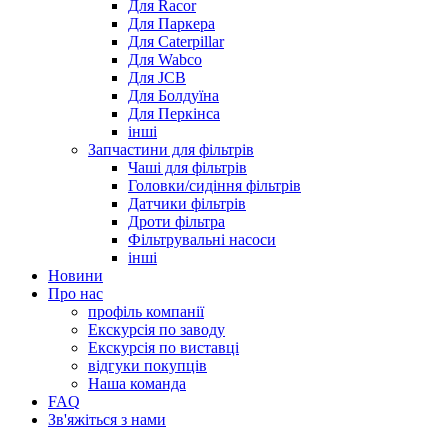
Для Racor
Для Паркера
Для Caterpillar
Для Wabco
Для JCB
Для Болдуїна
Для Перкінса
інші
Запчастини для фільтрів
Чаші для фільтрів
Головки/сидіння фільтрів
Датчики фільтрів
Дроти фільтра
Фільтрувальні насоси
інші
Новини
Про нас
профіль компанії
Екскурсія по заводу
Екскурсія по виставці
відгуки покупців
Наша команда
FAQ
Зв'яжіться з нами