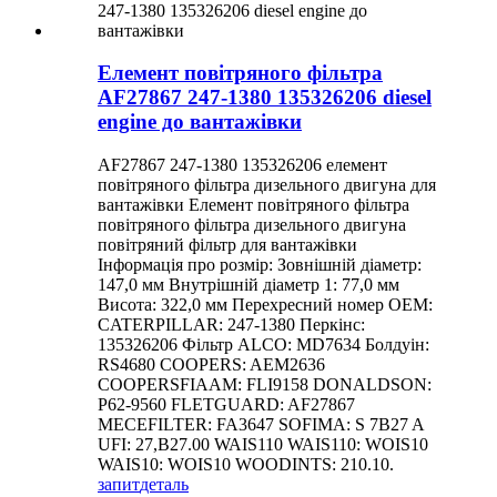
Елемент повітряного фільтра
AF27867 247-1380 135326206 diesel
engine до вантажівки
AF27867 247-1380 135326206 елемент
повітряного фільтра дизельного двигуна для
вантажівки Елемент повітряного фільтра
повітряного фільтра дизельного двигуна
повітряний фільтр для вантажівки
Інформація про розмір: Зовнішній діаметр:
147,0 мм Внутрішній діаметр 1: 77,0 мм
Висота: 322,0 мм Перехресний номер OEM:
CATERPILLAR: 247-1380 Перкінс:
135326206 Фільтр ALCO: MD7634 Болдуін:
RS4680 COOPERS: AEM2636
COOPERSFIAAM: FLI9158 DONALDSON:
P62-9560 FLETGUARD: AF27867
MECEFILTER: FA3647 SOFIMA: S 7B27 A
UFI: 27,B27.00 WAIS110 WAIS110: WOIS10
WAIS10: WOIS10 WOODINTS: 210.10.
запит
деталь