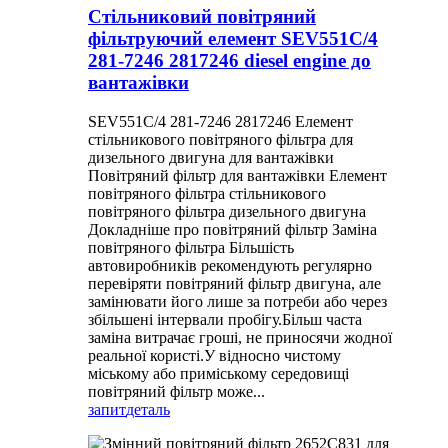
Стільниковий повітряний
фільтруючий елемент SEV551C/4
281-7246 2817246 diesel engine до
вантажівки
SEV551C/4 281-7246 2817246 Елемент
стільникового повітряного фільтра для
дизельного двигуна для вантажівки
Повітряний фільтр для вантажівки Елемент
повітряного фільтра стільникового
повітряного фільтра дизельного двигуна
Докладніше про повітряний фільтр Заміна
повітряного фільтра Більшість
автовиробників рекомендують регулярно
перевіряти повітряний фільтр двигуна, але
замінювати його лише за потреби або через
збільшені інтервали пробігу.Більш часта
заміна витрачає гроші, не приносячи жодної
реальної користі.У відносно чистому
міському або приміському середовищі
повітряний фільтр може...
запит
деталь