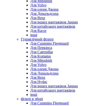
Для Mitsubish
Для Volvo
Для оленя Джона
Для Дональдсона
Для Benz
Для інших вантажівок Janpan
Для китайських вантажівок
Для Racor
інші
Гідравлічний фільтр
Для Cummins Fleetguard
Для Перкінса
Для Caterpillar
Для Komatsu
Для Mitsubish
Для Volvo
Для оленя Джона
Для Дональдсона
Для Benz
Для Hydac
Для інших вантажівок Janpan
Для китайських вантажівок
інші
фільтр в зборі
Для Cummins Fleetguard