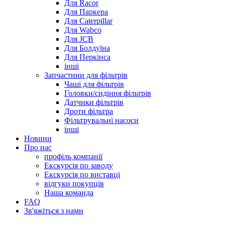
Для Racor
Для Паркера
Для Caterpillar
Для Wabco
Для JCB
Для Болдуїна
Для Перкінса
інші
Запчастини для фільтрів
Чаші для фільтрів
Головки/сидіння фільтрів
Датчики фільтрів
Дроти фільтра
Фільтрувальні насоси
інші
Новини
Про нас
профіль компанії
Екскурсія по заводу
Екскурсія по виставці
відгуки покупців
Наша команда
FAQ
Зв'яжіться з нами