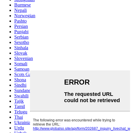
Burmese
Nepali
Norwegian
Pashto
Persian
Punjabi
Serbian
Sesotho
Sinhala
Slovak
Slovenian
Somali
Samoan
Scots Gaelic
Shona
Sindhi
Sundanese
Swahili
Tajik
Tamil
Telugu
Thai
Ukrainian
Urdu