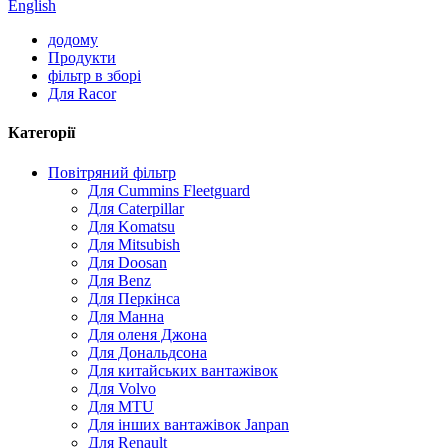
English
додому
Продукти
фільтр в зборі
Для Racor
Категорії
Повітряний фільтр
Для Cummins Fleetguard
Для Caterpillar
Для Komatsu
Для Mitsubish
Для Doosan
Для Benz
Для Перкінса
Для Манна
Для оленя Джона
Для Дональдсона
Для китайських вантажівок
Для Volvo
Для MTU
Для інших вантажівок Janpan
Для Renault