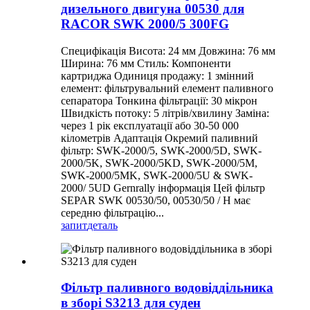
дизельного двигуна 00530 для
RACOR SWK 2000/5 300FG
Специфікація Висота: 24 мм Довжина: 76 мм
Ширина: 76 мм Стиль: Компоненти
картриджа Одиниця продажу: 1 змінний
елемент: фільтрувальний елемент паливного
сепаратора Тонкина фільтрації: 30 мікрон
Швидкість потоку: 5 літрів/хвилину Заміна:
через 1 рік експлуатації або 30-50 000
кілометрів Адаптація Окремий паливний
фільтр: SWK-2000/5, SWK-2000/5D, SWK-
2000/5K, SWK-2000/5KD, SWK-2000/5M,
SWK-2000/5MK, SWK-2000/5U & SWK-
2000/ 5UD Gernrally інформація Цей фільтр
SEPAR SWK 00530/50, 00530/50 / H має
середню фільтрацію...
запит
деталь
Фільтр паливного водовіддільника
в зборі S3213 для суден