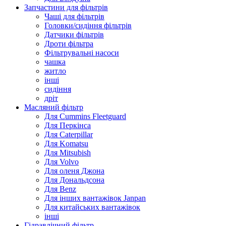
Запчастини для фільтрів
Чаші для фільтрів
Головки/сидіння фільтрів
Датчики фільтрів
Дроти фільтра
Фільтрувальні насоси
чашка
житло
інші
сидіння
дріт
Масляний фільтр
Для Cummins Fleetguard
Для Перкінса
Для Caterpillar
Для Komatsu
Для Mitsubish
Для Volvo
Для оленя Джона
Для Дональдсона
Для Benz
Для інших вантажівок Janpan
Для китайських вантажівок
інші
Гідравлічний фільтр