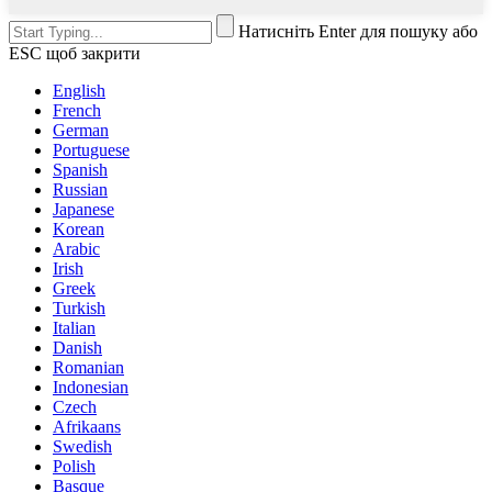
Натисніть Enter для пошуку або
ESC щоб закрити
English
French
German
Portuguese
Spanish
Russian
Japanese
Korean
Arabic
Irish
Greek
Turkish
Italian
Danish
Romanian
Indonesian
Czech
Afrikaans
Swedish
Polish
Basque