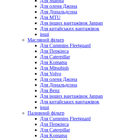
Для Манна
Для оленя Джона
Для Дональдсона
Для MTU
Для інших вантажівок Janpan
Для китайських вантажівок
інші
Масляний фільтр
Для Cummins Fleetguard
Для Перкінса
Для Caterpillar
Для Komatsu
Для Mitsubish
Для Volvo
Для оленя Джона
Для Дональдсона
Для Benz
Для інших вантажівок Janpan
Для китайських вантажівок
інші
Паливний фільтр
Для Cummins Fleetguard
Для Перкінса
Для Caterpillar
Для Komatsu