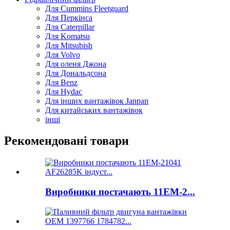
Для Cummins Fleetguard
Для Перкінса
Для Caterpillar
Для Komatsu
Для Mitsubish
Для Volvo
Для оленя Джона
Для Дональдсона
Для Benz
Для Hydac
Для інших вантажівок Janpan
Для китайських вантажівок
інші
Рекомендовані товари
Виробники постачають 11ЕМ-2...