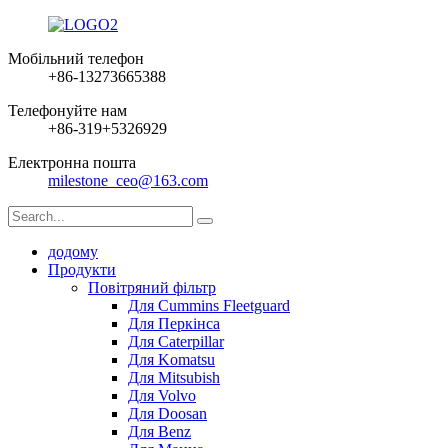
Мобільний телефон
+86-13273665388
Телефонуйте нам
+86-319+5326929
Електронна пошта
milestone_ceo@163.com
додому
Продукти
Повітряний фільтр
Для Cummins Fleetguard
Для Перкінса
Для Caterpillar
Для Komatsu
Для Mitsubish
Для Volvo
Для Doosan
Для Benz