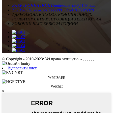
ЕЛЕКТРОННА ПОШТА
milestone_ceo@163.com
ТЕЛЕФОН
+86-13273665388
+86-319+5326929
АДРЕСА
ЗОНА ВИСОКОТЕХНОЛОГІЧНОГО
РОЗВИТКУ СІНТАЙ, ПРОВІНЦІЯ ХЕБЕЙ КИТАЙ.
РОБОЧИЙ ЧАС
СЕРВІС 24 ГОДИНИ
© Copyright - 2010-2023: Усі права захищено.
- , , , , , ,
Відправити лист
WhatsApp
Wechat
x