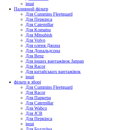
інші
Паливний фільтр
Для Cummins Fleetguard
Для Перкінса
Для Caterpillar
Для Komatsu
Для Mitsubish
Для Volvo
Для оленя Джона
Для Дональдсона
Для Benz
Для інших вантажівок Janpan
Для Racor
Для китайських вантажівок
інші
фільтр в зборі
Для Cummins Fleetguard
Для Racor
Для Паркера
Для Caterpillar
Для Wabco
Для JCB
Для Перкінса
інші
Для Болдуїна