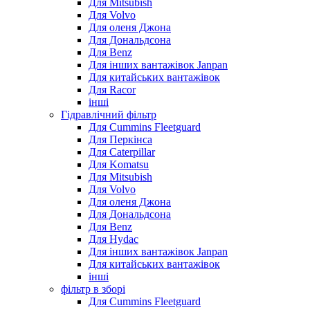
Для Mitsubish
Для Volvo
Для оленя Джона
Для Дональдсона
Для Benz
Для інших вантажівок Janpan
Для китайських вантажівок
Для Racor
інші
Гідравлічний фільтр
Для Cummins Fleetguard
Для Перкінса
Для Caterpillar
Для Komatsu
Для Mitsubish
Для Volvo
Для оленя Джона
Для Дональдсона
Для Benz
Для Hydac
Для інших вантажівок Janpan
Для китайських вантажівок
інші
фільтр в зборі
Для Cummins Fleetguard