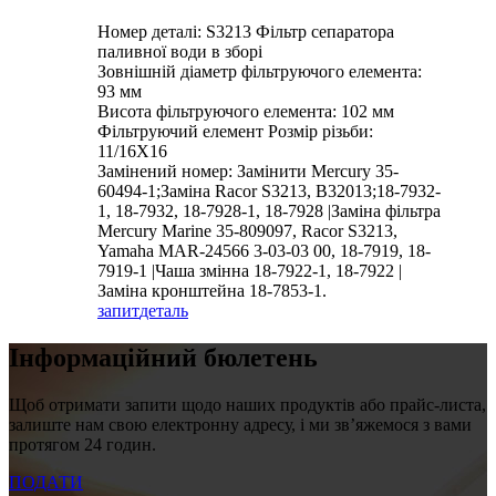
Номер деталі: S3213 Фільтр сепаратора
паливної води в зборі
Зовнішній діаметр фільтруючого елемента:
93 мм
Висота фільтруючого елемента: 102 мм
Фільтруючий елемент Розмір різьби:
11/16X16
Замінений номер: Замінити Mercury 35-
60494-1;Заміна Racor S3213, B32013;18-7932-
1, 18-7932, 18-7928-1, 18-7928 |Заміна фільтра
Mercury Marine 35-809097, Racor S3213,
Yamaha MAR-24566 3-03-03 00, 18-7919, 18-
7919-1 |Чаша змінна 18-7922-1, 18-7922 |
Заміна кронштейна 18-7853-1.
запит
деталь
Інформаційний бюлетень
Щоб отримати запити щодо наших продуктів або прайс-листа,
залиште нам свою електронну адресу, і ми зв’яжемося з вами
протягом 24 годин.
ПОДАТИ