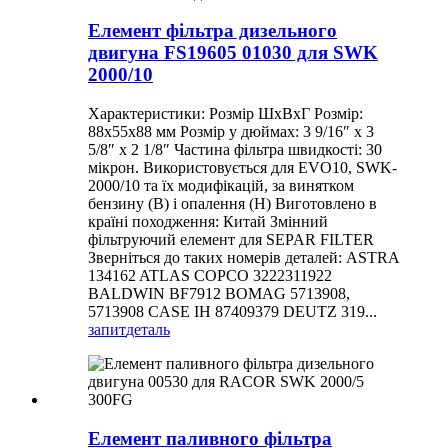
Елемент фільтра дизельного
двигуна FS19605 01030 для SWK
2000/10
Характеристики: Розмір ШxВxГ Розмір:
88x55x88 мм Розмір у дюймах: 3 9/16″ x 3
5/8″ x 2 1/8″ Частина фільтра швидкості: 30
мікрон. Використовується для EVO10, SWK-
2000/10 та їх модифікацій, за винятком
бензину (B) і опалення (H) Виготовлено в
країні походження: Китай Змінний
фільтруючий елемент для SEPAR FILTER
Зверніться до таких номерів деталей: ASTRA
134162 ATLAS COPCO 3222311922
BALDWIN BF7912 BOMAG 5713908,
5713908 CASE IH 87409379 DEUTZ 319...
запит
деталь
Елемент паливного фільтра