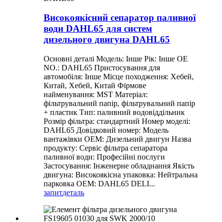
Високоякісний сепаратор паливної
води DAHL65 для систем
дизельного двигуна DAHL65
Основні деталі Модель: Інше Рік: Інше OE
NO.: DAHL65 Пристосування для
автомобіля: Інше Місце походження: Хебей,
Китай, Хебей, Китай Фірмове
найменування: MST Матеріал:
фільтрувальний папір, фільтрувальний папір
+ пластик Тип: паливний водовіддільник
Розмір фільтра: стандартний Номер моделі:
DAHL65 Довідковий номер: Модель
вантажівки OEM: Дизельний двигун Назва
продукту: Сервіс фільтра сепаратора
паливної води: Професійні послуги
Застосування: Інженерне обладнання Якість
двигуна: Високоякісна упаковка: Нейтральна
парковка OEM: DAHL65 DELI...
запит
деталь