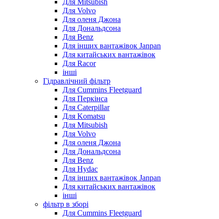
Для Mitsubish
Для Volvo
Для оленя Джона
Для Дональдсона
Для Benz
Для інших вантажівок Janpan
Для китайських вантажівок
Для Racor
інші
Гідравлічний фільтр
Для Cummins Fleetguard
Для Перкінса
Для Caterpillar
Для Komatsu
Для Mitsubish
Для Volvo
Для оленя Джона
Для Дональдсона
Для Benz
Для Hydac
Для інших вантажівок Janpan
Для китайських вантажівок
інші
фільтр в зборі
Для Cummins Fleetguard