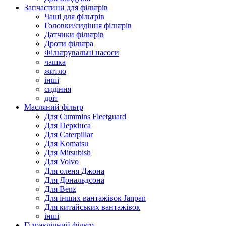
Запчастини для фільтрів
Чаші для фільтрів
Головки/сидіння фільтрів
Датчики фільтрів
Дроти фільтра
Фільтрувальні насоси
чашка
житло
інші
сидіння
дріт
Масляний фільтр
Для Cummins Fleetguard
Для Перкінса
Для Caterpillar
Для Komatsu
Для Mitsubish
Для Volvo
Для оленя Джона
Для Дональдсона
Для Benz
Для інших вантажівок Janpan
Для китайських вантажівок
інші
Гідравлічний фільтр