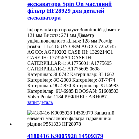
екскаватора Spin On масляний
фільтр HF28929 для деталей
екскаватора
інформація про продукт Зовнішній діаметр:
121 мм Висота: 271 мм Діаметр
ущільнювального кільця: 128 мм Розмір
різьби: 1 1/2-16 UN OEM AGCO: 72525351
AGCO: AG710202 CASE IH: 1329214C1
CASE IH: 177356A1 CASE IH:
CATERPILLAR-1: A1775601: A1775605
CATERPILLAR-1: A1775605 0698
Катерпілар: 3I-0742 Катерпіллар: 3I-1662
Катерпілар: 8Q-2003 Катерпілар: 8T-7474
Катерпілар: 9U-5870 Катерпіллар: 9U-6983
Катерпіллар: 9U-6985 DOOSAN: 51608503
Volvo Penta: 1184 РЕФІНЕР: ARH087...
запит
деталь
4180416 K9005928 14509379