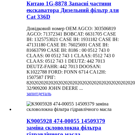
Китаю 1G-8878 Запасні частини
екскаватора Дизельний фільтр для
Cat 336D
Довідковий номер OEM AGCO: 303506819
AGCO: 71372341 BOBCAT: 6631705 CASE
IH: 1325753021 CASE IH: 1931182 CASE IH:
47131180 CASE IH: 76025691 CASE IH:
81663799 CASE IH: 8186 : 00 0512 743 0
CLAAS: 00 0512 743 1 CLAAS: 0512 743 0
CLAAS: 0512 743 1 DEUTZ: 442 7013
DEUTZ-FAHR: 442 7013 DOOSAN:
K1022788 FORD: FONN 6714 CA12H:
1507587 ГРІГ:
820202020202020202020202020202020202020202020
32/909200 JOHN DEERE ...
запит
деталь
K9005928 474-00055 14509379
заміна скловолокна фільтра
гідравлічного масла