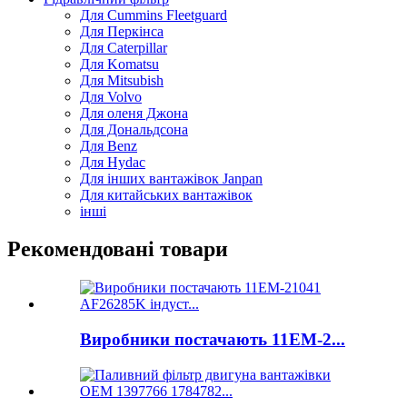
Для Cummins Fleetguard
Для Перкінса
Для Caterpillar
Для Komatsu
Для Mitsubish
Для Volvo
Для оленя Джона
Для Дональдсона
Для Benz
Для Hydac
Для інших вантажівок Janpan
Для китайських вантажівок
інші
Рекомендовані товари
Виробники постачають 11ЕМ-2...