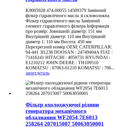
K9005928 474-00055 14509379 Замінний
фільтр гідравлічного масла зі скловолокна
Фільтр гідравлічного масла Замінний
елемент гідравлічного фільтра Інформація
про розмір: Зовнішній діаметр: 151 мм
Внутрішній діаметр: 110 мм Внутрішній
діаметр 1: 110 мм Висота: 450 мм
Перехресний номер OEM: CATERPILLAR:
94-441 3I1238 DOOSAN : 24749404A FIAT :
71416241 HITACHI : 4050731 HYUNDAI :
E1210212 JOHN DEERE : TH109510
KOMATSU : 07063-01210 KOMATSU : 706...
запит
деталь
Фільтр охолоджуючої рідини
генератора механічного
обладнання WF2054 7E6013
258264 207015007 50063050001