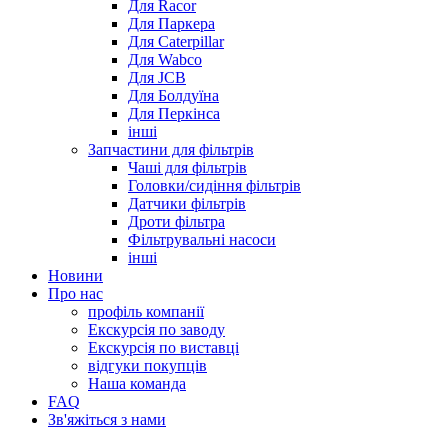
Для Racor
Для Паркера
Для Caterpillar
Для Wabco
Для JCB
Для Болдуїна
Для Перкінса
інші
Запчастини для фільтрів
Чаші для фільтрів
Головки/сидіння фільтрів
Датчики фільтрів
Дроти фільтра
Фільтрувальні насоси
інші
Новини
Про нас
профіль компанії
Екскурсія по заводу
Екскурсія по виставці
відгуки покупців
Наша команда
FAQ
Зв'яжіться з нами