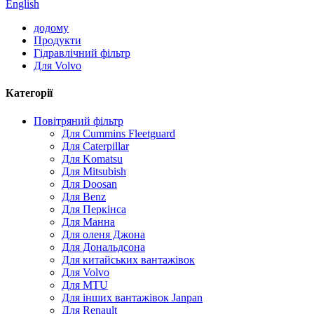
English
додому
Продукти
Гідравлічний фільтр
Для Volvo
Категорії
Повітряний фільтр
Для Cummins Fleetguard
Для Caterpillar
Для Komatsu
Для Mitsubish
Для Doosan
Для Benz
Для Перкінса
Для Манна
Для оленя Джона
Для Дональдсона
Для китайських вантажівок
Для Volvo
Для MTU
Для інших вантажівок Janpan
Для Renault