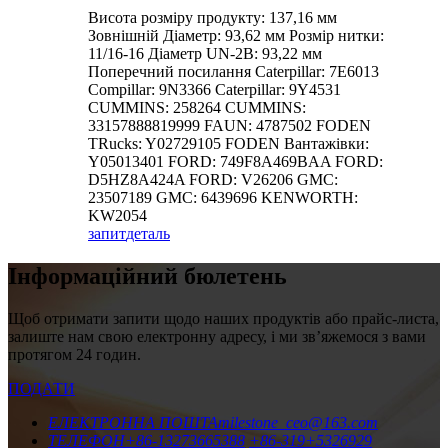
Висота розміру продукту: 137,16 мм
Зовнішній Діаметр: 93,62 мм Розмір нитки:
11/16-16 Діаметр UN-2B: 93,22 мм
Поперечний посилання Caterpillar: 7E6013
Compillar: 9N3366 Caterpillar: 9Y4531
CUMMINS: 258264 CUMMINS:
33157888819999 FAUN: 4787502 FODEN
TRucks: Y02729105 FODEN Вантажівки:
Y05013401 FORD: 749F8A469BAA FORD:
D5HZ8A424A FORD: V26206 GMC:
23507189 GMC: 6439696 KENWORTH:
KW2054
запит
деталь
Інформаційний бюлетень
Щоб отримати запити щодо наших продуктів або прайс-листа,
залиште нам свою електронну адресу, і ми зв’яжемося з вами
протягом 24 годин.
ПОДАТИ
ЕЛЕКТРОННА ПОШТА
milestone_ceo@163.com
ТЕЛЕФОН
+86-13273665388
+86-319+5326929