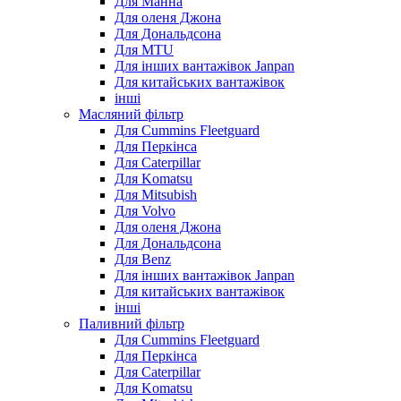
Для Манна
Для оленя Джона
Для Дональдсона
Для MTU
Для інших вантажівок Janpan
Для китайських вантажівок
інші
Масляний фільтр
Для Cummins Fleetguard
Для Перкінса
Для Caterpillar
Для Komatsu
Для Mitsubish
Для Volvo
Для оленя Джона
Для Дональдсона
Для Benz
Для інших вантажівок Janpan
Для китайських вантажівок
інші
Паливний фільтр
Для Cummins Fleetguard
Для Перкінса
Для Caterpillar
Для Komatsu