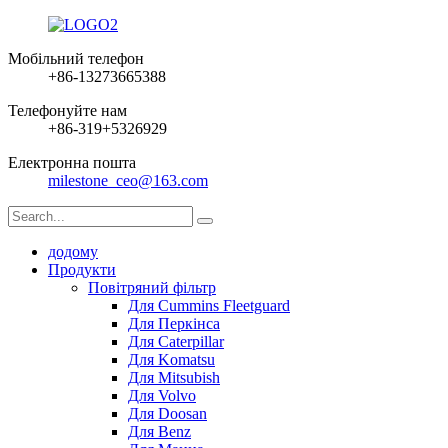
Мобільний телефон
+86-13273665388
Телефонуйте нам
+86-319+5326929
Електронна пошта
milestone_ceo@163.com
додому
Продукти
Повітряний фільтр
Для Cummins Fleetguard
Для Перкінса
Для Caterpillar
Для Komatsu
Для Mitsubish
Для Volvo
Для Doosan
Для Benz