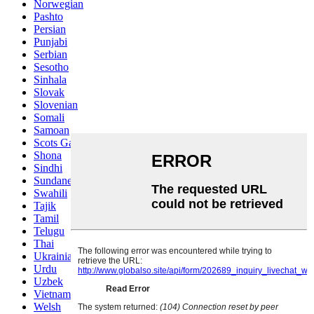
Norwegian
Pashto
Persian
Punjabi
Serbian
Sesotho
Sinhala
Slovak
Slovenian
Somali
Samoan
Scots Gaelic
Shona
Sindhi
Sundanese
Swahili
Tajik
Tamil
Telugu
Thai
Ukrainian
Urdu
Uzbek
Vietnamese
Welsh