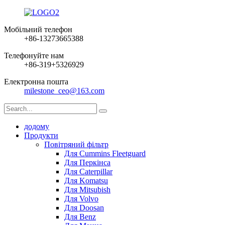
Мобільний телефон
+86-13273665388
Телефонуйте нам
+86-319+5326929
Електронна пошта
milestone_ceo@163.com
додому
Продукти
Повітряний фільтр
Для Cummins Fleetguard
Для Перкінса
Для Caterpillar
Для Komatsu
Для Mitsubish
Для Volvo
Для Doosan
Для Benz