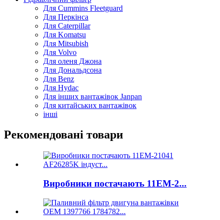
Для Cummins Fleetguard
Для Перкінса
Для Caterpillar
Для Komatsu
Для Mitsubish
Для Volvo
Для оленя Джона
Для Дональдсона
Для Benz
Для Hydac
Для інших вантажівок Janpan
Для китайських вантажівок
інші
Рекомендовані товари
Виробники постачають 11ЕМ-2...