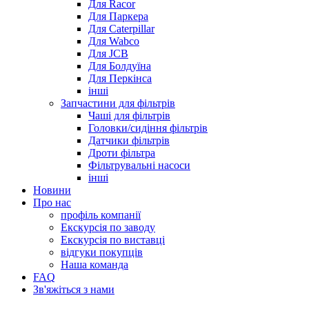
Для Racor
Для Паркера
Для Caterpillar
Для Wabco
Для JCB
Для Болдуїна
Для Перкінса
інші
Запчастини для фільтрів
Чаші для фільтрів
Головки/сидіння фільтрів
Датчики фільтрів
Дроти фільтра
Фільтрувальні насоси
інші
Новини
Про нас
профіль компанії
Екскурсія по заводу
Екскурсія по виставці
відгуки покупців
Наша команда
FAQ
Зв'яжіться з нами