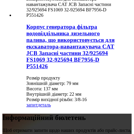
Корпус генератора фільтра
водовіддільника дизельного
палива, що використовується для
екскаватора-навантажувача CAT
JCB Запасні частини 32/925694
FS1069 32-925694 BF7956-D
P551426
Розмір продукту
Зовнішній діаметр: 79 мм
Висота: 137 мм
Внутрішній діаметр: 22 мм
Розмір вихідної різьби: 3/8-16
запит
деталь
Інформаційний бюлетень
Щоб отримати запити щодо наших продуктів або прайс-листа,