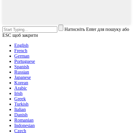
Натисніть Enter для пошуку або
ESC щоб закрити
English
French
German
Portuguese
Spanish
Russian
Japanese
Korean
Arabic
Irish
Greek
Turkish
Italian
Danish
Romanian
Indonesian
Czech