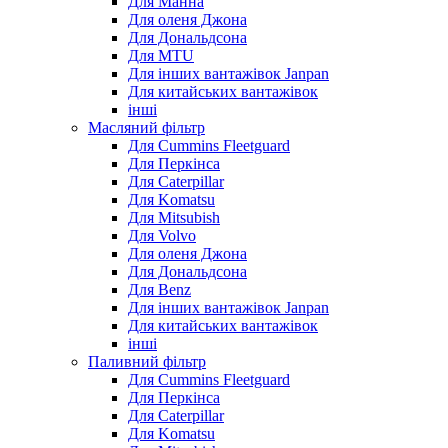
Для Манна
Для оленя Джона
Для Дональдсона
Для MTU
Для інших вантажівок Janpan
Для китайських вантажівок
інші
Масляний фільтр
Для Cummins Fleetguard
Для Перкінса
Для Caterpillar
Для Komatsu
Для Mitsubish
Для Volvo
Для оленя Джона
Для Дональдсона
Для Benz
Для інших вантажівок Janpan
Для китайських вантажівок
інші
Паливний фільтр
Для Cummins Fleetguard
Для Перкінса
Для Caterpillar
Для Komatsu