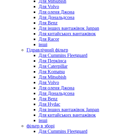
Для Mitsubish
Для Volvo
Для оленя Джона
Для Дональдсона
Для Benz
Для інших вантажівок Janpan
Для китайських вантажівок
Для Racor
інші
Гідравлічний фільтр
Для Cummins Fleetguard
Для Перкінса
Для Caterpillar
Для Komatsu
Для Mitsubish
Для Volvo
Для оленя Джона
Для Дональдсона
Для Benz
Для Hydac
Для інших вантажівок Janpan
Для китайських вантажівок
інші
фільтр в зборі
Для Cummins Fleetguard