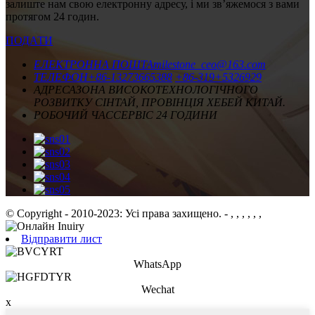
залиште нам свою електронну адресу, і ми зв’яжемося з вами
протягом 24 годин.
ПОДАТИ
ЕЛЕКТРОННА ПОШТА
milestone_ceo@163.com
ТЕЛЕФОН
+86-13273665388
+86-319+5326929
АДРЕСА
ЗОНА ВИСОКОТЕХНОЛОГІЧНОГО
РОЗВИТКУ СІНТАЙ, ПРОВІНЦІЯ ХЕБЕЙ КИТАЙ.
РОБОЧИЙ ЧАС
СЕРВІС 24 ГОДИНИ
© Copyright - 2010-2023: Усі права захищено.
- , , , , , ,
Відправити лист
WhatsApp
Wechat
x