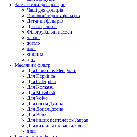
Запчастини для фільтрів
Чаші для фільтрів
Головки/сидіння фільтрів
Датчики фільтрів
Дроти фільтра
Фільтрувальні насоси
чашка
житло
інші
сидіння
дріт
Масляний фільтр
Для Cummins Fleetguard
Для Перкінса
Для Caterpillar
Для Komatsu
Для Mitsubish
Для Volvo
Для оленя Джона
Для Дональдсона
Для Benz
Для інших вантажівок Janpan
Для китайських вантажівок
інші
Гідравлічний фільтр