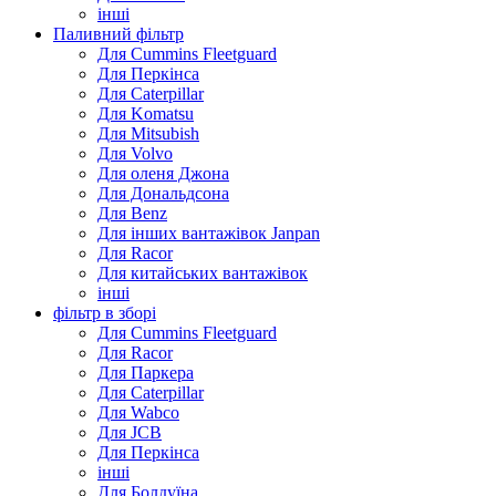
інші
Паливний фільтр
Для Cummins Fleetguard
Для Перкінса
Для Caterpillar
Для Komatsu
Для Mitsubish
Для Volvo
Для оленя Джона
Для Дональдсона
Для Benz
Для інших вантажівок Janpan
Для Racor
Для китайських вантажівок
інші
фільтр в зборі
Для Cummins Fleetguard
Для Racor
Для Паркера
Для Caterpillar
Для Wabco
Для JCB
Для Перкінса
інші
Для Болдуїна