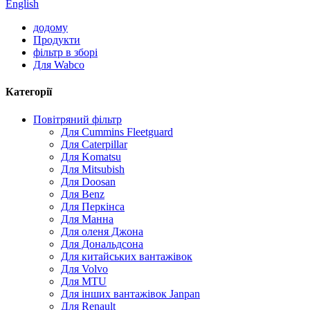
English
додому
Продукти
фільтр в зборі
Для Wabco
Категорії
Повітряний фільтр
Для Cummins Fleetguard
Для Caterpillar
Для Komatsu
Для Mitsubish
Для Doosan
Для Benz
Для Перкінса
Для Манна
Для оленя Джона
Для Дональдсона
Для китайських вантажівок
Для Volvo
Для MTU
Для інших вантажівок Janpan
Для Renault