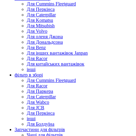
Для Cummins Fleetguard
Для Перкінса
Для Caterpillar
Для Komatsu
Для Mitsubish
Для Volvo
Для оленя Джона
Для Дональдсона
Для Benz
Для інших вантажівок Janpan
Для Racor
Для китайських вантажівок
інші
фільтр в зборі
Для Cummins Fleetguard
Для Racor
Для Паркера
Для Caterpillar
Для Wabco
Для JCB
Для Перкінса
інші
Для Болдуїна
Запчастини для фільтрів
Чаші для фільтрів