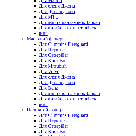
Для Манна
Для оленя Джона
Для Дональдсона
Для MTU
Для інших вантажівок Janpan
Для китайських вантажівок
інші
Масляний фільтр
Для Cummins Fleetguard
Для Перкінса
Для Caterpillar
Для Komatsu
Для Mitsubish
Для Volvo
Для оленя Джона
Для Дональдсона
Для Benz
Для інших вантажівок Janpan
Для китайських вантажівок
інші
Паливний фільтр
Для Cummins Fleetguard
Для Перкінса
Для Caterpillar
Для Komatsu