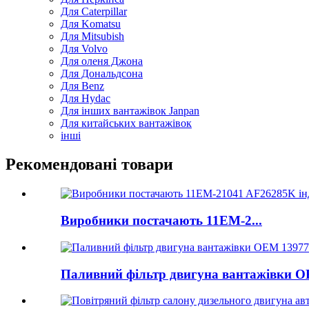
Для Caterpillar
Для Komatsu
Для Mitsubish
Для Volvo
Для оленя Джона
Для Дональдсона
Для Benz
Для Hydac
Для інших вантажівок Janpan
Для китайських вантажівок
інші
Рекомендовані товари
Виробники постачають 11ЕМ-2...
Паливний фільтр двигуна вантажівки OE