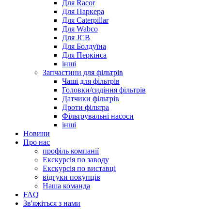
Для Racor
Для Паркера
Для Caterpillar
Для Wabco
Для JCB
Для Болдуїна
Для Перкінса
інші
Запчастини для фільтрів
Чаші для фільтрів
Головки/сидіння фільтрів
Датчики фільтрів
Дроти фільтра
Фільтрувальні насоси
інші
Новини
Про нас
профіль компанії
Екскурсія по заводу
Екскурсія по виставці
відгуки покупців
Наша команда
FAQ
Зв'яжіться з нами