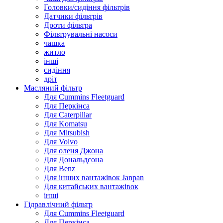
Головки/сидіння фільтрів
Датчики фільтрів
Дроти фільтра
Фільтрувальні насоси
чашка
житло
інші
сидіння
дріт
Масляний фільтр
Для Cummins Fleetguard
Для Перкінса
Для Caterpillar
Для Komatsu
Для Mitsubish
Для Volvo
Для оленя Джона
Для Дональдсона
Для Benz
Для інших вантажівок Janpan
Для китайських вантажівок
інші
Гідравлічний фільтр
Для Cummins Fleetguard
Для Перкінса