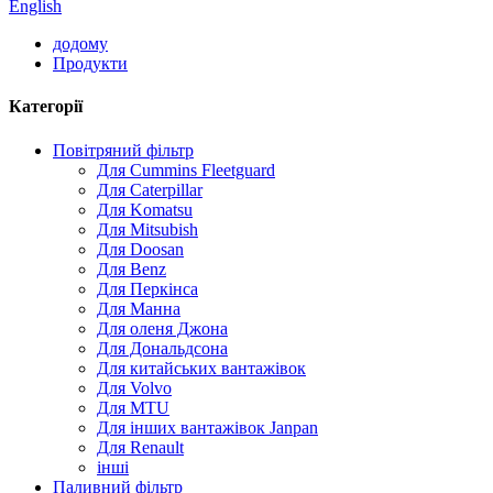
English
додому
Продукти
Категорії
Повітряний фільтр
Для Cummins Fleetguard
Для Caterpillar
Для Komatsu
Для Mitsubish
Для Doosan
Для Benz
Для Перкінса
Для Манна
Для оленя Джона
Для Дональдсона
Для китайських вантажівок
Для Volvo
Для MTU
Для інших вантажівок Janpan
Для Renault
інші
Паливний фільтр