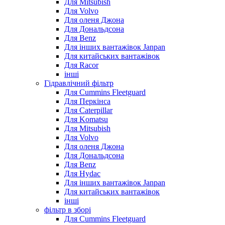
Для Mitsubish
Для Volvo
Для оленя Джона
Для Дональдсона
Для Benz
Для інших вантажівок Janpan
Для китайських вантажівок
Для Racor
інші
Гідравлічний фільтр
Для Cummins Fleetguard
Для Перкінса
Для Caterpillar
Для Komatsu
Для Mitsubish
Для Volvo
Для оленя Джона
Для Дональдсона
Для Benz
Для Hydac
Для інших вантажівок Janpan
Для китайських вантажівок
інші
фільтр в зборі
Для Cummins Fleetguard