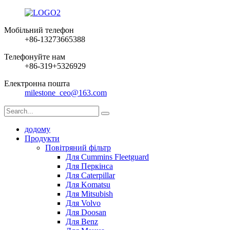
Мобільний телефон
+86-13273665388
Телефонуйте нам
+86-319+5326929
Електронна пошта
milestone_ceo@163.com
додому
Продукти
Повітряний фільтр
Для Cummins Fleetguard
Для Перкінса
Для Caterpillar
Для Komatsu
Для Mitsubish
Для Volvo
Для Doosan
Для Benz