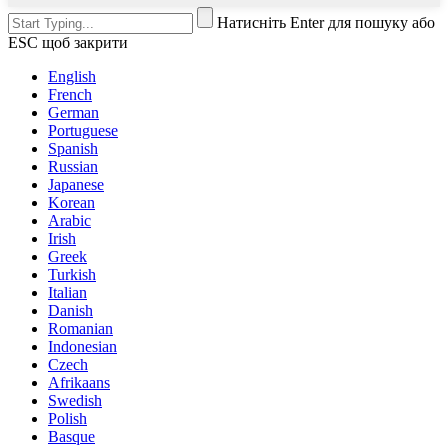
Натисніть Enter для пошуку або
ESC щоб закрити
English
French
German
Portuguese
Spanish
Russian
Japanese
Korean
Arabic
Irish
Greek
Turkish
Italian
Danish
Romanian
Indonesian
Czech
Afrikaans
Swedish
Polish
Basque