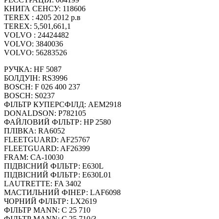
КНИГА СЕНСУ: 118606
TEREX : 4205 2012 р.в
TEREX: 5,501,661,1
VOLVO : 24424482
VOLVO: 3840036
VOLVO: 56283526
РУЧКА: HF 5087
БОЛДУІН: RS3996
BOSCH: F 026 400 237
BOSCH: S0237
ФІЛЬТР КУПЕРСФІЛД: AEM2918
DONALDSON: P782105
ФАЙЛОВИЙ ФІЛЬТР: HP 2580
ПЛІВКА: RA6052
FLEETGUARD: AF25767
FLEETGUARD: AF26399
FRAM: CA-10030
ПІДВІСНИЙ ФІЛЬТР: E630L
ПІДВІСНИЙ ФІЛЬТР: E630L01
LAUTRETTE: FA 3402
МАСТИЛЬНИЙ ФІНЕР: LAF6098
ЧОРНИЙ ФІЛЬТР: LX2619
ФІЛЬТР MANN: C 25 710
ФІЛЬТР MANN: C 25 710/3