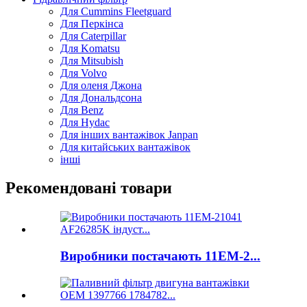
Для Cummins Fleetguard
Для Перкінса
Для Caterpillar
Для Komatsu
Для Mitsubish
Для Volvo
Для оленя Джона
Для Дональдсона
Для Benz
Для Hydac
Для інших вантажівок Janpan
Для китайських вантажівок
інші
Рекомендовані товари
Виробники постачають 11ЕМ-2...