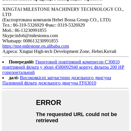
—————————————————————-
XINGTAI MILESTONE MACHINERY TECHNOLOGY CO.,
LTD
(Експортована компанія Hebei Bossa Group CO., LTD)
Тел.: 86-319-5326929 Факс: 0319-5326929
Моб.: 86-13230991855
Skype:info6@milestonea.com
Whatsapp: 008613230991855
https://mst-milestone.en.alibaba.com
Адреса: Xingtai High-tech Development Zone, Hebei.Китай
Попередній:
Гвинтовий повітряний компресор C30810
повітряний фільтр у зборі 4580092940 корпус фільтра 200 HP
горизонтальний
далі:
Високоякісні запчастини дизельного двигуна
Паливний фільтр дизельного двигуна FF63010