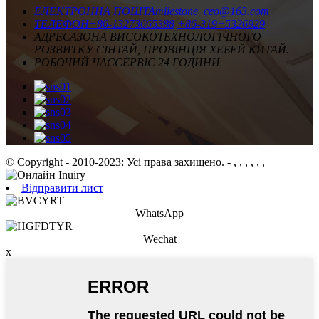
ЕЛЕКТРОННА ПОШТА
milestone_ceo@163.com
ТЕЛЕФОН
+86-13273665388
+86-319+5326929
АДРЕСА
ЗОНА ВИСОКОТЕХНОЛОГІЧНОГО
РОЗВИТКУ СІНТАЙ, ПРОВІНЦІЯ ХЕБЕЙ КИТАЙ.
РОБОЧИЙ ЧАС
СЕРВІС 24 ГОДИНИ
© Copyright - 2010-2023: Усі права захищено.
- , , , , , ,
Відправити лист
WhatsApp
Wechat
x