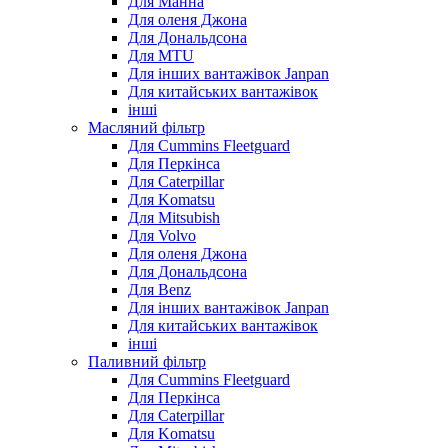
Для Манна
Для оленя Джона
Для Дональдсона
Для MTU
Для інших вантажівок Janpan
Для китайських вантажівок
інші
Масляний фільтр
Для Cummins Fleetguard
Для Перкінса
Для Caterpillar
Для Komatsu
Для Mitsubish
Для Volvo
Для оленя Джона
Для Дональдсона
Для Benz
Для інших вантажівок Janpan
Для китайських вантажівок
інші
Паливний фільтр
Для Cummins Fleetguard
Для Перкінса
Для Caterpillar
Для Komatsu