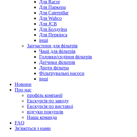
Для Racor
Для Паркера
Для Caterpillar
Для Wabco
Для JCB
Для Болдуїна
Для Перкінса
інші
Запчастини для фільтрів
Чаші для фільтрів
Головки/сидіння фільтрів
Датчики фільтрів
Дроти фільтра
Фільтрувальні насоси
інші
Новини
Про нас
профіль компанії
Екскурсія по заводу
Екскурсія по виставці
відгуки покупців
Наша команда
FAQ
Зв'яжіться з нами