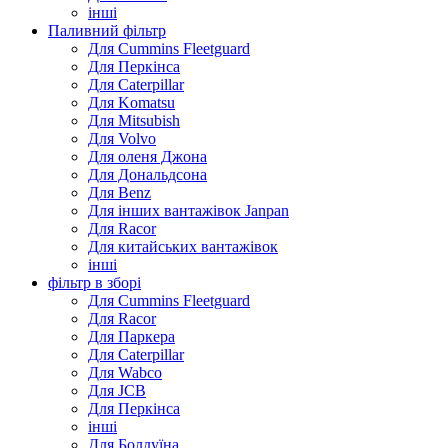
інші
Паливний фільтр
Для Cummins Fleetguard
Для Перкінса
Для Caterpillar
Для Komatsu
Для Mitsubish
Для Volvo
Для оленя Джона
Для Дональдсона
Для Benz
Для інших вантажівок Janpan
Для Racor
Для китайських вантажівок
інші
фільтр в зборі
Для Cummins Fleetguard
Для Racor
Для Паркера
Для Caterpillar
Для Wabco
Для JCB
Для Перкінса
інші
Для Болдуїна