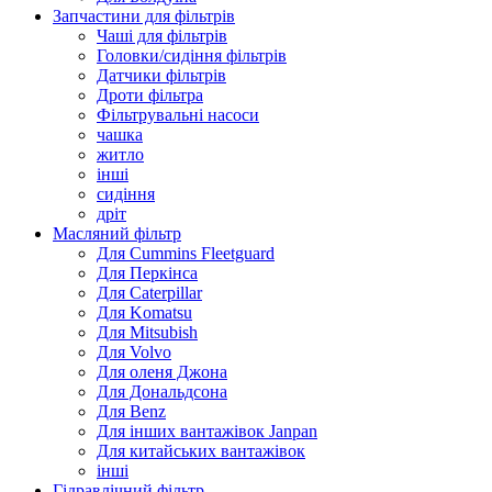
Запчастини для фільтрів
Чаші для фільтрів
Головки/сидіння фільтрів
Датчики фільтрів
Дроти фільтра
Фільтрувальні насоси
чашка
житло
інші
сидіння
дріт
Масляний фільтр
Для Cummins Fleetguard
Для Перкінса
Для Caterpillar
Для Komatsu
Для Mitsubish
Для Volvo
Для оленя Джона
Для Дональдсона
Для Benz
Для інших вантажівок Janpan
Для китайських вантажівок
інші
Гідравлічний фільтр