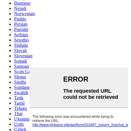
Burmese
Nepali
Norwegian
Pashto
Persian
Punjabi
Serbian
Sesotho
Sinhala
Slovak
Slovenian
Somali
Samoan
Scots Gaelic
Shona
Sindhi
Sundanese
Swahili
Tajik
Tamil
Telugu
Thai
Ukrainian
Urdu
Uzbek