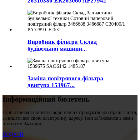
26510380 ER263060 AF27942
Виробник фільтра Склад
будівельної машини...
Заміна повітряного фільтра
двигуна 153967...
Інформаційний бюлетень
Щоб отримати запити щодо наших продуктів або прайс-листа,
залиште нам свою електронну адресу, і ми зв’яжемося з вами
протягом 24 годин.
ПОДАТИ