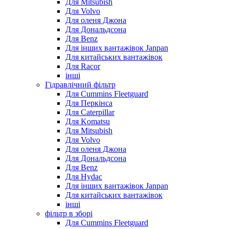
Для Mitsubish
Для Volvo
Для оленя Джона
Для Дональдсона
Для Benz
Для інших вантажівок Janpan
Для китайських вантажівок
Для Racor
інші
Гідравлічний фільтр
Для Cummins Fleetguard
Для Перкінса
Для Caterpillar
Для Komatsu
Для Mitsubish
Для Volvo
Для оленя Джона
Для Дональдсона
Для Benz
Для Hydac
Для інших вантажівок Janpan
Для китайських вантажівок
інші
фільтр в зборі
Для Cummins Fleetguard