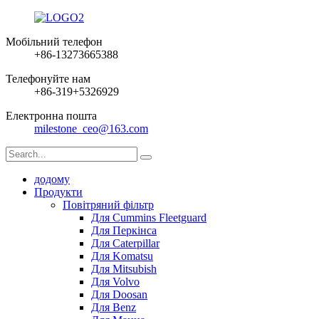
Мобільний телефон
+86-13273665388
Телефонуйте нам
+86-319+5326929
Електронна пошта
milestone_ceo@163.com
додому
Продукти
Повітряний фільтр
Для Cummins Fleetguard
Для Перкінса
Для Caterpillar
Для Komatsu
Для Mitsubish
Для Volvo
Для Doosan
Для Benz