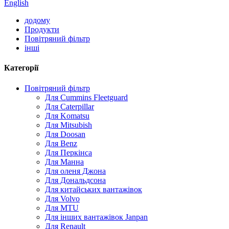
English
додому
Продукти
Повітряний фільтр
інші
Категорії
Повітряний фільтр
Для Cummins Fleetguard
Для Caterpillar
Для Komatsu
Для Mitsubish
Для Doosan
Для Benz
Для Перкінса
Для Манна
Для оленя Джона
Для Дональдсона
Для китайських вантажівок
Для Volvo
Для MTU
Для інших вантажівок Janpan
Для Renault