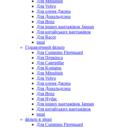
Для Mitsubish
Для Volvo
Для оленя Джона
Для Дональдсона
Для Benz
Для інших вантажівок Janpan
Для китайських вантажівок
Для Racor
інші
Гідравлічний фільтр
Для Cummins Fleetguard
Для Перкінса
Для Caterpillar
Для Komatsu
Для Mitsubish
Для Volvo
Для оленя Джона
Для Дональдсона
Для Benz
Для Hydac
Для інших вантажівок Janpan
Для китайських вантажівок
інші
фільтр в зборі
Для Cummins Fleetguard