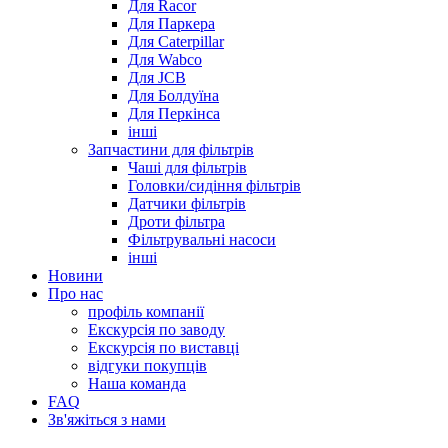
Для Racor
Для Паркера
Для Caterpillar
Для Wabco
Для JCB
Для Болдуїна
Для Перкінса
інші
Запчастини для фільтрів
Чаші для фільтрів
Головки/сидіння фільтрів
Датчики фільтрів
Дроти фільтра
Фільтрувальні насоси
інші
Новини
Про нас
профіль компанії
Екскурсія по заводу
Екскурсія по виставці
відгуки покупців
Наша команда
FAQ
Зв'яжіться з нами