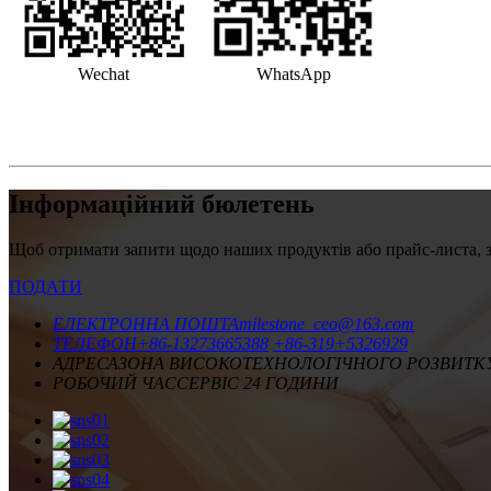
Wechat
WhatsApp
Інформаційний бюлетень
Щоб отримати запити щодо наших продуктів або прайс-листа, за
ПОДАТИ
ЕЛЕКТРОННА ПОШТА
milestone_ceo@163.com
ТЕЛЕФОН
+86-13273665388
+86-319+5326929
АДРЕСА
ЗОНА ВИСОКОТЕХНОЛОГІЧНОГО РОЗВИТКУ 
РОБОЧИЙ ЧАС
СЕРВІС 24 ГОДИНИ