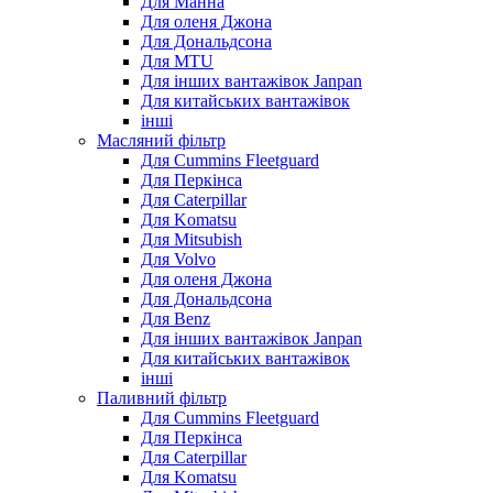
Для Манна
Для оленя Джона
Для Дональдсона
Для MTU
Для інших вантажівок Janpan
Для китайських вантажівок
інші
Масляний фільтр
Для Cummins Fleetguard
Для Перкінса
Для Caterpillar
Для Komatsu
Для Mitsubish
Для Volvo
Для оленя Джона
Для Дональдсона
Для Benz
Для інших вантажівок Janpan
Для китайських вантажівок
інші
Паливний фільтр
Для Cummins Fleetguard
Для Перкінса
Для Caterpillar
Для Komatsu