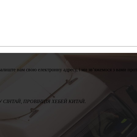
лиште нам свою електронну адресу, і ми зв’яжемося з вами прот
СІНТАЙ, ПРОВІНЦІЯ ХЕБЕЙ КИТАЙ.