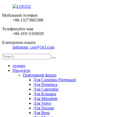
Мобільний телефон
+86-13273665388
Телефонуйте нам
+86-319+5326929
Електронна пошта
milestone_ceo@163.com
додому
Продукти
Повітряний фільтр
Для Cummins Fleetguard
Для Перкінса
Для Caterpillar
Для Komatsu
Для Mitsubish
Для Volvo
Для Doosan
Для Benz