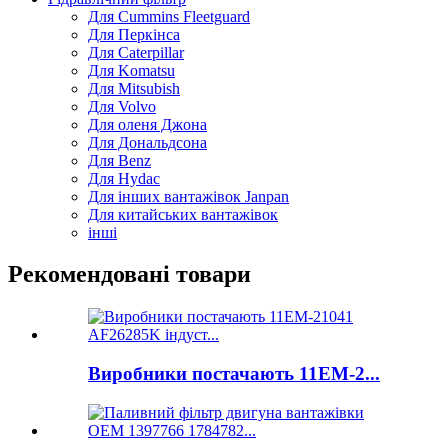
Для Cummins Fleetguard
Для Перкінса
Для Caterpillar
Для Komatsu
Для Mitsubish
Для Volvo
Для оленя Джона
Для Дональдсона
Для Benz
Для Hydac
Для інших вантажівок Janpan
Для китайських вантажівок
інші
Рекомендовані товари
Виробники постачають 11ЕМ-2...