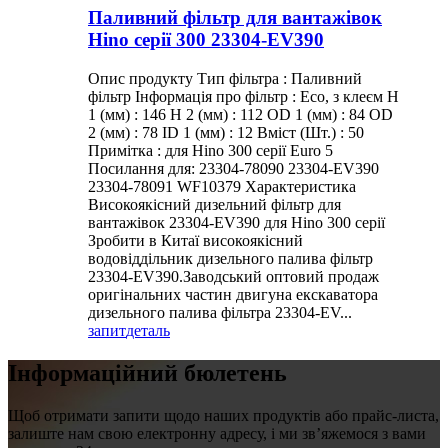
Паливний фільтр для вантажівок
Hino серії 300 23304-EV390
Опис продукту Тип фільтра : Паливний
фільтр Інформація про фільтр : Eco, з клеєм H
1 (мм) : 146 H 2 (мм) : 112 OD 1 (мм) : 84 OD
2 (мм) : 78 ID 1 (мм) : 12 Вміст (Шт.) : 50
Примітка : для Hino 300 серії Euro 5
Посилання для: 23304-78090 23304-EV390
23304-78091 WF10379 Характеристика
Високоякісний дизельний фільтр для
вантажівок 23304-EV390 для Hino 300 серії
Зробити в Китаї високоякісний
водовіддільник дизельного палива фільтр
23304-EV390.Заводський оптовий продаж
оригінальних частин двигуна екскаватора
дизельного палива фільтра 23304-EV...
запит
деталь
Інформаційний бюлетень
Щоб отримати запити щодо наших продуктів або прайс-листа,
залиште нам свою електронну адресу, і ми зв’яжемося з вами