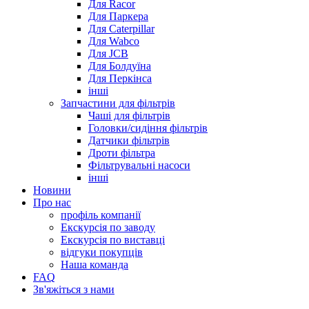
Для Racor
Для Паркера
Для Caterpillar
Для Wabco
Для JCB
Для Болдуїна
Для Перкінса
інші
Запчастини для фільтрів
Чаші для фільтрів
Головки/сидіння фільтрів
Датчики фільтрів
Дроти фільтра
Фільтрувальні насоси
інші
Новини
Про нас
профіль компанії
Екскурсія по заводу
Екскурсія по виставці
відгуки покупців
Наша команда
FAQ
Зв'яжіться з нами