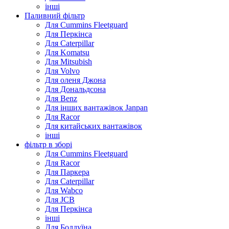
інші
Паливний фільтр
Для Cummins Fleetguard
Для Перкінса
Для Caterpillar
Для Komatsu
Для Mitsubish
Для Volvo
Для оленя Джона
Для Дональдсона
Для Benz
Для інших вантажівок Janpan
Для Racor
Для китайських вантажівок
інші
фільтр в зборі
Для Cummins Fleetguard
Для Racor
Для Паркера
Для Caterpillar
Для Wabco
Для JCB
Для Перкінса
інші
Для Болдуїна