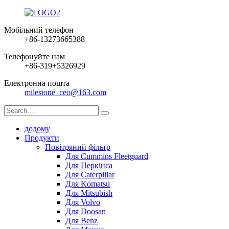
Мобільний телефон
+86-13273665388
Телефонуйте нам
+86-319+5326929
Електронна пошта
milestone_ceo@163.com
додому
Продукти
Повітряний фільтр
Для Cummins Fleetguard
Для Перкінса
Для Caterpillar
Для Komatsu
Для Mitsubish
Для Volvo
Для Doosan
Для Benz