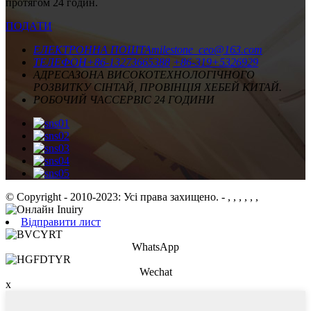
протягом 24 годин.
ПОДАТИ
ЕЛЕКТРОННА ПОШТА
milestone_ceo@163.com
ТЕЛЕФОН
+86-13273665388
+86-319+5326929
АДРЕСА
ЗОНА ВИСОКОТЕХНОЛОГІЧНОГО
РОЗВИТКУ СІНТАЙ, ПРОВІНЦІЯ ХЕБЕЙ КИТАЙ.
РОБОЧИЙ ЧАС
СЕРВІС 24 ГОДИНИ
© Copyright - 2010-2023: Усі права захищено.
- , , , , , ,
Відправити лист
WhatsApp
Wechat
x