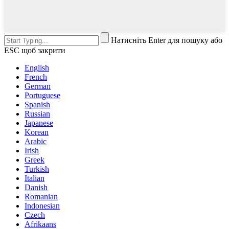
Натисніть Enter для пошуку або
ESC щоб закрити
English
French
German
Portuguese
Spanish
Russian
Japanese
Korean
Arabic
Irish
Greek
Turkish
Italian
Danish
Romanian
Indonesian
Czech
Afrikaans