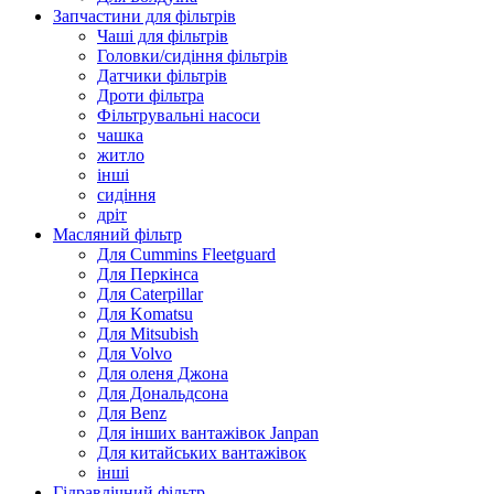
Запчастини для фільтрів
Чаші для фільтрів
Головки/сидіння фільтрів
Датчики фільтрів
Дроти фільтра
Фільтрувальні насоси
чашка
житло
інші
сидіння
дріт
Масляний фільтр
Для Cummins Fleetguard
Для Перкінса
Для Caterpillar
Для Komatsu
Для Mitsubish
Для Volvo
Для оленя Джона
Для Дональдсона
Для Benz
Для інших вантажівок Janpan
Для китайських вантажівок
інші
Гідравлічний фільтр