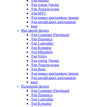
Для Манна
Для оленя Джона
Для Дональдсона
Для MTU
Для інших вантажівок Janpan
Для китайських вантажівок
інші
Масляний фільтр
Для Cummins Fleetguard
Для Перкінса
Для Caterpillar
Для Komatsu
Для Mitsubish
Для Volvo
Для оленя Джона
Для Дональдсона
Для Benz
Для інших вантажівок Janpan
Для китайських вантажівок
інші
Паливний фільтр
Для Cummins Fleetguard
Для Перкінса
Для Caterpillar
Для Komatsu