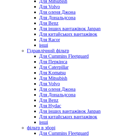
Для Mitsubish
Для Volvo
Для оленя Джона
Для Дональдсона
Для Benz
Для інших вантажівок Janpan
Для китайських вантажівок
Для Racor
інші
Гідравлічний фільтр
Для Cummins Fleetguard
Для Перкінса
Для Caterpillar
Для Komatsu
Для Mitsubish
Для Volvo
Для оленя Джона
Для Дональдсона
Для Benz
Для Hydac
Для інших вантажівок Janpan
Для китайських вантажівок
інші
фільтр в зборі
Для Cummins Fleetguard