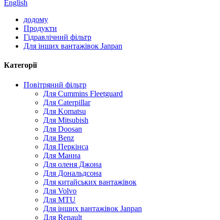
English
додому
Продукти
Гідравлічний фільтр
Для інших вантажівок Janpan
Категорії
Повітряний фільтр
Для Cummins Fleetguard
Для Caterpillar
Для Komatsu
Для Mitsubish
Для Doosan
Для Benz
Для Перкінса
Для Манна
Для оленя Джона
Для Дональдсона
Для китайських вантажівок
Для Volvo
Для MTU
Для інших вантажівок Janpan
Для Renault