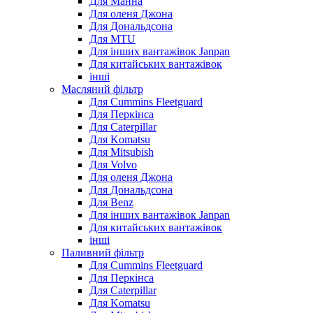
Для Манна
Для оленя Джона
Для Дональдсона
Для MTU
Для інших вантажівок Janpan
Для китайських вантажівок
інші
Масляний фільтр
Для Cummins Fleetguard
Для Перкінса
Для Caterpillar
Для Komatsu
Для Mitsubish
Для Volvo
Для оленя Джона
Для Дональдсона
Для Benz
Для інших вантажівок Janpan
Для китайських вантажівок
інші
Паливний фільтр
Для Cummins Fleetguard
Для Перкінса
Для Caterpillar
Для Komatsu