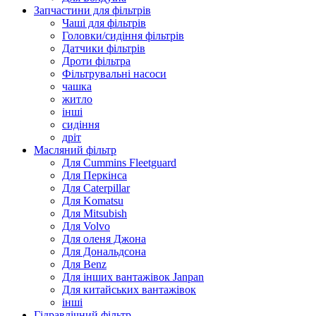
Запчастини для фільтрів
Чаші для фільтрів
Головки/сидіння фільтрів
Датчики фільтрів
Дроти фільтра
Фільтрувальні насоси
чашка
житло
інші
сидіння
дріт
Масляний фільтр
Для Cummins Fleetguard
Для Перкінса
Для Caterpillar
Для Komatsu
Для Mitsubish
Для Volvo
Для оленя Джона
Для Дональдсона
Для Benz
Для інших вантажівок Janpan
Для китайських вантажівок
інші
Гідравлічний фільтр