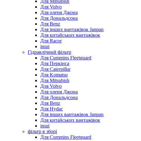
Для Mitsubish
Для Volvo
Для оленя Джона
Для Дональдсона
Для Benz
Для інших вантажівок Janpan
Для китайських вантажівок
Для Racor
інші
Гідравлічний фільтр
Для Cummins Fleetguard
Для Перкінса
Для Caterpillar
Для Komatsu
Для Mitsubish
Для Volvo
Для оленя Джона
Для Дональдсона
Для Benz
Для Hydac
Для інших вантажівок Janpan
Для китайських вантажівок
інші
фільтр в зборі
Для Cummins Fleetguard