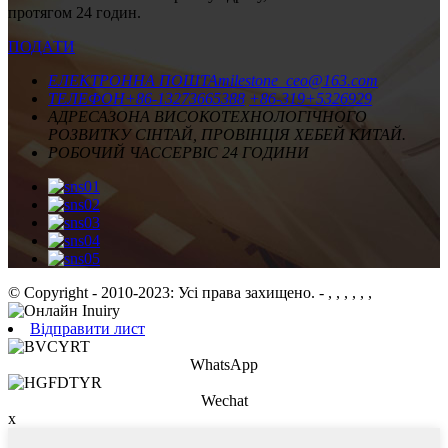
протягом 24 годин.
ПОДАТИ
ЕЛЕКТРОННА ПОШТА
milestone_ceo@163.com
ТЕЛЕФОН
+86-13273665388
+86-319+5326929
АДРЕСА
ЗОНА ВИСОКОТЕХНОЛОГІЧНОГО
РОЗВИТКУ СІНТАЙ, ПРОВІНЦІЯ ХЕБЕЙ КИТАЙ.
РОБОЧИЙ ЧАС
СЕРВІС 24 ГОДИНИ
© Copyright - 2010-2023: Усі права захищено.
- , , , , , ,
Відправити лист
WhatsApp
Wechat
x