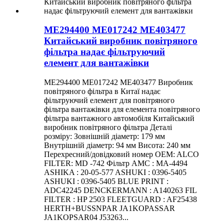
ME294400 ME017242 ME403477
Китайський виробник повітряного
фільтра надає фільтруючий
елемент для вантажівки
ME294400 ME017242 ME403477 Виробник
повітряного фільтра в Китаї надає
фільтруючий елемент для повітряного
фільтра вантажівки для елемента повітряного
фільтра вантажного автомобіля Китайський
виробник повітряного фільтра Деталі
розміру: Зовнішній діаметр: 179 мм
Внутрішній діаметр: 94 мм Висота: 240 мм
Перехресний/довідковий номер OEM: ALCO
FILTER: MD -742 Фільтр AMC : MA-4494
ASHIKA : 20-05-577 ASHUKI : 0396-5405
ASHUKI : 0396-5405 BLUE PRINT :
ADC42245 DENCKERMANN : A140263 FIL
FILTER : HP 2503 FLEETGUARD : AF25438
HERTH+BUSSNPAR JA1KOPASSAR
JA1KOPSAR04 J53263...