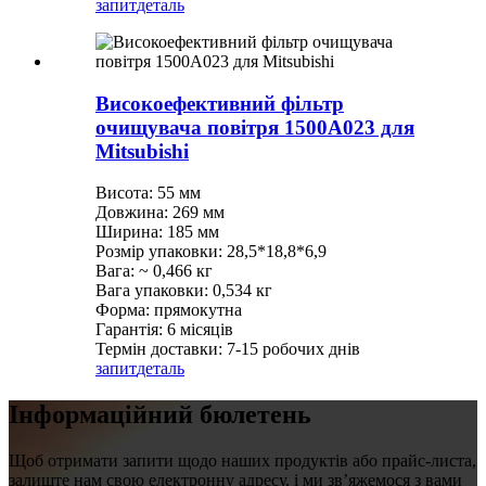
запит
деталь
Високоефективний фільтр
очищувача повітря 1500A023 для
Mitsubishi
Висота: 55 мм
Довжина: 269 мм
Ширина: 185 мм
Розмір упаковки: 28,5*18,8*6,9
Вага: ~ 0,466 кг
Вага упаковки: 0,534 кг
Форма: прямокутна
Гарантія: 6 місяців
Термін доставки: 7-15 робочих днів
запит
деталь
Інформаційний бюлетень
Щоб отримати запити щодо наших продуктів або прайс-листа,
залиште нам свою електронну адресу, і ми зв’яжемося з вами