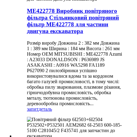
ME422778 Виробник повітряного
фільтра Стільниковий повітряний
фільтр ME422778 для частини
двигуна екскаватора
Розмір виробу Довжина 2 : 382 мм Довжина
1 : 389 мм Ширина : 184 мм Висота : 261 мм
Номер OEM MITSUBISHI : ME422778 Azumi
: A23033 DONALDSON : P636989 JS
ASAKASHI : A0916 WA5298 FA1189
P627090 2 пилозбірники успішно
використовувалися вдома та за кордоном
багато галузей промисловості, в тому числі:
обробка пилу зварювання, плазмове різання,
гірничодобувна промисловість, обробка
металу, тютюнова промисловість,
деревообробна промисловість...
запит
деталь