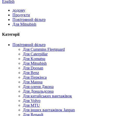
English
додому
Продукти
Повітряний фільтр
Для Mitsubish
Категорії
Повітряний фільтр
Для Cummins Fleetguard
Для Caterpillar
Для Komatsu
Для Mitsubish
Для Doosan
Для Benz
Для Перкінса
Для Манна
Для оленя Джона
Для Дональдсона
Для китайських вантажівок
Для Volvo
Для MTU
Для інших вантажівок Janpan
Для Renault