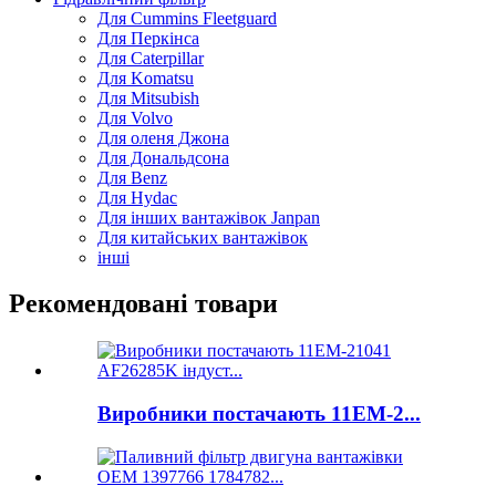
Для Cummins Fleetguard
Для Перкінса
Для Caterpillar
Для Komatsu
Для Mitsubish
Для Volvo
Для оленя Джона
Для Дональдсона
Для Benz
Для Hydac
Для інших вантажівок Janpan
Для китайських вантажівок
інші
Рекомендовані товари
Виробники постачають 11ЕМ-2...