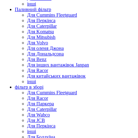
інші
Паливний фільтр
Для Cummins Fleetguard
Для Перкінса
Для Caterpillar
Для Komatsu
Для Mitsubish
Для Volvo
Для оленя Джона
Для Дональдсона
Для Benz
Для інших вантажівок Janpan
Для Racor
Для китайських вантажівок
інші
фільтр в зборі
Для Cummins Fleetguard
Для Racor
Для Паркера
Для Caterpillar
Для Wabco
Для JCB
Для Перкінса
інші
Для Болдуїна