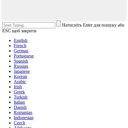
Натисніть Enter для пошуку або
ESC щоб закрити
English
French
German
Portuguese
Spanish
Russian
Japanese
Korean
Arabic
Irish
Greek
Turkish
Italian
Danish
Romanian
Indonesian
Czech
Afrikaans