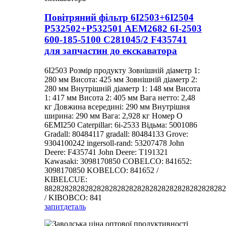
Повітряний фільтр 6I2503+6I2504
P532502+P532501 AEM2682 6I-2503
600-185-5100 C281045/2 F435741
для запчастин до екскаватора
6I2503 Розмір продукту Зовнішній діаметр 1:
280 мм Висота: 425 мм Зовнішній діаметр 2:
280 мм Внутрішній діаметр 1: 148 мм Висота
1: 417 мм Висота 2: 405 мм Вага нетто: 2,48
кг Довжина всередині: 290 мм Внутрішня
ширина: 290 мм Вага: 2,928 кг Номер O
6EMI250 Caterpillar: 6i-2533 Відьма: 5001086
Gradall: 80484117 gradall: 80484133 Grove:
9304100242 ingersoll-rand: 53207478 John
Deere: F435741 John Deere: T191321
Kawasaki: 3098170850 COBELCO: 841652:
3098170850 KOBELCO: 841652 /
KIBELCUE:
882828282828282828282828282828282828282828282
/ KIBOBCO: 841
запит
деталь