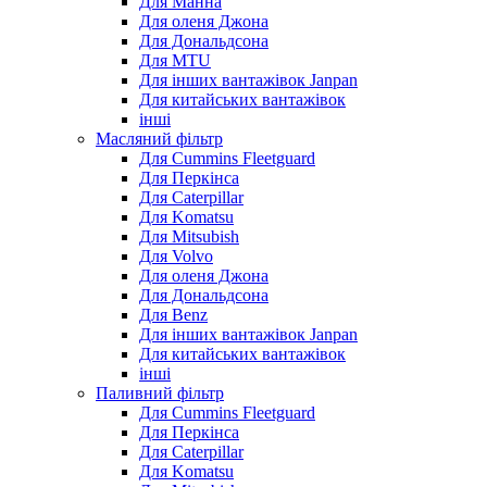
Для Манна
Для оленя Джона
Для Дональдсона
Для MTU
Для інших вантажівок Janpan
Для китайських вантажівок
інші
Масляний фільтр
Для Cummins Fleetguard
Для Перкінса
Для Caterpillar
Для Komatsu
Для Mitsubish
Для Volvo
Для оленя Джона
Для Дональдсона
Для Benz
Для інших вантажівок Janpan
Для китайських вантажівок
інші
Паливний фільтр
Для Cummins Fleetguard
Для Перкінса
Для Caterpillar
Для Komatsu