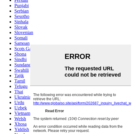
Persian
Punjabi
Serbian
Sesotho
Sinhala
Slovak
Slovenian
Somali
Samoan
Scots Gaelic
Shona
Sindhi
Sundanese
Swahili
Tajik
Tamil
Telugu
Thai
Ukrainian
Urdu
Uzbek
Vietnamese
Welsh
Xhosa
Yiddish