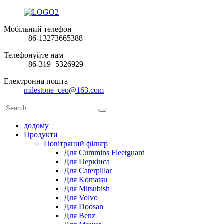
Мобільний телефон
+86-13273665388
Телефонуйте нам
+86-319+5326929
Електронна пошта
milestone_ceo@163.com
додому
Продукти
Повітряний фільтр
Для Cummins Fleetguard
Для Перкінса
Для Caterpillar
Для Komatsu
Для Mitsubish
Для Volvo
Для Doosan
Для Benz