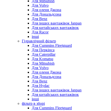
Для Mitsubish
Для Volvo
Для оленя Джона
Для Дональдсона
Для Benz
Для інших вантажівок Janpan
Для китайських вантажівок
Для Racor
інші
Гідравлічний фільтр
Для Cummins Fleetguard
Для Перкінса
Для Caterpillar
Для Komatsu
Для Mitsubish
Для Volvo
Для оленя Джона
Для Дональдсона
Для Benz
Для Hydac
Для інших вантажівок Janpan
Для китайських вантажівок
інші
фільтр в зборі
Для Cummins Fleetguard