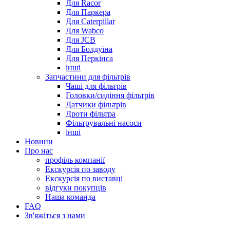
Для Racor
Для Паркера
Для Caterpillar
Для Wabco
Для JCB
Для Болдуїна
Для Перкінса
інші
Запчастини для фільтрів
Чаші для фільтрів
Головки/сидіння фільтрів
Датчики фільтрів
Дроти фільтра
Фільтрувальні насоси
інші
Новини
Про нас
профіль компанії
Екскурсія по заводу
Екскурсія по виставці
відгуки покупців
Наша команда
FAQ
Зв'яжіться з нами