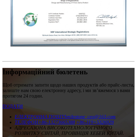
Інформаційний бюлетень
Щоб отримати запити щодо наших продуктів або прайс-листа,
залиште нам свою електронну адресу, і ми зв’яжемося з вами
протягом 24 годин.
ПОДАТИ
ЕЛЕКТРОННА ПОШТА
milestone_ceo@163.com
ТЕЛЕФОН
+86-13273665388
+86-319+5326929
АДРЕСА
ЗОНА ВИСОКОТЕХНОЛОГІЧНОГО
РОЗВИТКУ СІНТАЙ, ПРОВІНЦІЯ ХЕБЕЙ КИТАЙ.